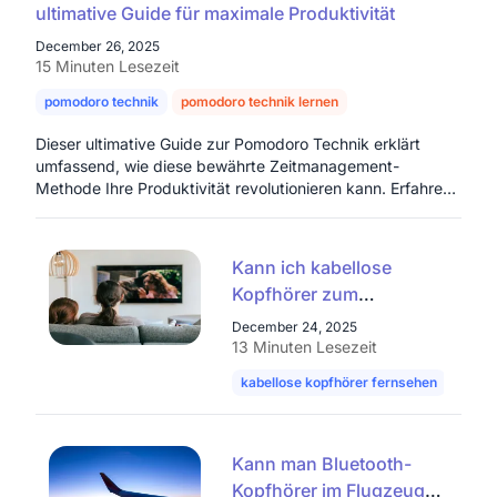
ultimative Guide für maximale Produktivität
December 26, 2025
15 Minuten Lesezeit
pomodoro technik
pomodoro technik lernen
produktivität erhöhen
Dieser ultimative Guide zur Pomodoro Technik erklärt
umfassend, wie diese bewährte Zeitmanagement-
Methode Ihre Produktivität revolutionieren kann. Erfahren
Sie die Ursprünge der roten Tomatenuhr, den einfachen 6-
Schritte-Prozess zur Implementierung und die
psychologischen Vorteile regelmäßiger Pausen für
Kann ich kabellose
nachhaltigen Fokus und die Vermeidung von Burnout. Der
Kopfhörer zum
Artikel beleuchtet moderne Tools und Apps,
Fernsehen verwenden?
fortgeschrittene Strategien zur Aufgaben-Stückelung und
December 24, 2025
des Prinzips der „geschützten Zeit“, sowie die Anwendung
Einfach erklärt
13 Minuten Lesezeit
der Technik im Team. Zudem werden häufige Nachteile
kabellose kopfhörer fernsehen
ferns
diskutiert und flexible Lösungen aufgezeigt, um die
Methode an individuelle Bedürfnisse anzupassen.
Entdecken Sie, wie die Pomodoro Technik hilft,
Prokrastination zu überwinden und Ihren Arbeitsalltag
Kann man Bluetooth-
effizienter und entspannter zu gestalten.
Kopfhörer im Flugzeug