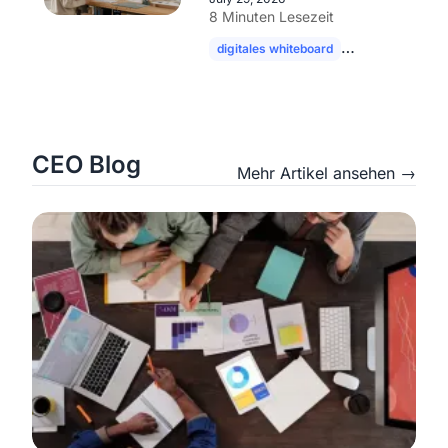
Funktionen im Überblick
8 Minuten Lesezeit
digitales whiteboard
interaktive tafel
CEO Blog
Mehr Artikel ansehen →