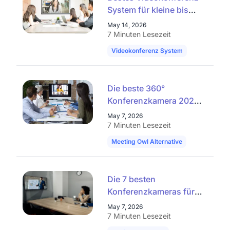
2026 wirklich relevant ist — von 360°-Konferenzkameras
System für kleine bis
über KI-gestützte Videomodi bis hin zu intelligenten
große Konferenzräume
Videokonferenzsystemen mit Plug-and-Play und Wireless-
May 14, 2026
Konnektivität. Der Artikel zeigt praxisnah, wie
2026
7 Minuten Lesezeit
Unternehmen ihre Meetingräume zukunftssicher
Videokonferenz System
Konferenzr
ausstatten und hybride Meetings produktiver gestalten
können.
Die beste 360°
Konferenzkamera 2026:
Vergleich inkl. Meeting
May 7, 2026
Owl Alternative &
7 Minuten Lesezeit
Kandao Meeting Pro
Meeting Owl Alternative
Kandao Meet
Die 7 besten
Konferenzkameras für
kleine und mittelgroße
May 7, 2026
Meetingräume 2026
7 Minuten Lesezeit