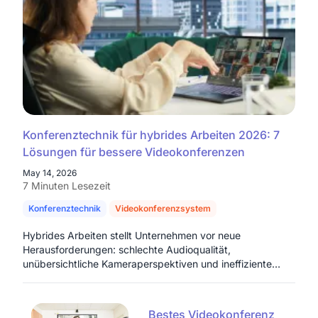
Konferenztechnik für hybrides Arbeiten 2026: 7
Lösungen für bessere Videokonferenzen
May 14, 2026
7 Minuten Lesezeit
Konferenztechnik
Videokonferenzsystem
Videokonferenz
hyb
Hybrides Arbeiten stellt Unternehmen vor neue
Herausforderungen: schlechte Audioqualität,
unübersichtliche Kameraperspektiven und ineffiziente
Videokonferenzen beeinträchtigen die Zusammenarbeit
zwischen Remote- und Vor-Ort-Teams. In diesem Guide
erfahren Unternehmen, welche moderne Konferenztechnik
Bestes Videokonferenz