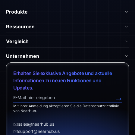
Produkte
NearHub Board Max
Ressourcen
NearHub Board S Pro
Blog
Vergleich
NearHub Board S
NearHub Akademie
vs. Android-Board
Nearity 360 Alien
Unternehmen
Hilfe-Center
vs. Chromium-Board
Nearity 120 Max
Über uns
Kundengeschichten
Erhalten Sie exklusive Angebote und aktuelle
vs. Klassische Lösung
App-Integrationen
Vertrieb kontaktieren
Informationen zu neuen Funktionen und
Download-Center
vs. Surface Hub 2S
Updates.
NearHub Demo
Support kontaktieren
Rückgabebedingungen
vs. Samsung Flip 2
-->
Partnerprogramm
Haftungsausschluss
vs. Owl Labs
Mit Ihrer Anmeldung akzeptieren Sie die Datenschutzrichtlinie
Angebot anfordern
von NearHub.
Wiederverkäufer werden
sales@nearhub.us
support@nearhub.us
Datenschutzerklärung