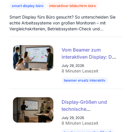
smart display büro
interaktiver bildschirm büro
interaktiver moni
Smart Display fürs Büro gesucht? So unterscheiden Sie
echte Arbeitssysteme von großen Monitoren – mit
Vergleichskriterien, Betriebssystem-Check und
Entscheidungshilfe.
Vom Beamer zum
interaktiven Display: Das
smarte Upgrade für
July 29, 2026
Ihren Konferenzraum
8 Minuten Lesezeit
beamer ersatz interaktiv
projektor u
Display-Größen und
technische
Spezifikationen: 65 Zoll,
July 29, 2026
75 Zoll, 86 Zoll und 4K
8 Minuten Lesezeit
Touchscreen