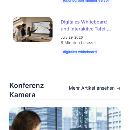
touchscreen monitor 65 zoll
interakti
Digitales Whiteboard
und interaktive Tafel:
Alle Typen und
July 29, 2026
Funktionen im Überblick
8 Minuten Lesezeit
digitales whiteboard
interaktive tafel
Konferenz
Mehr Artikel ansehen →
Kamera