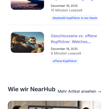
benutzen? Hier erfahren
December 19, 2025
Sie, was Sie wissen
15 Minuten Lesezeit
müssen.
bluetooth kopfhörer in ear bluetooth
k
Geschlossene vs. offene
Kopfhörer: Welches
Design ist wirklich
December 18, 2025
besser?
8 Minuten Lesezeit
offene Kopfhörer
kopfhörer offen​
Wie wir NearHub
Mehr Artikel ansehen →