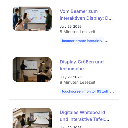
Vom Beamer zum
interaktiven Display: Das
smarte Upgrade für
July 29, 2026
Ihren Konferenzraum
8 Minuten Lesezeit
beamer ersatz interaktiv
projektor u
Display-Größen und
technische
Spezifikationen: 65 Zoll,
July 29, 2026
75 Zoll, 86 Zoll und 4K
8 Minuten Lesezeit
Touchscreen
touchscreen monitor 65 zoll
interakti
Digitales Whiteboard
und interaktive Tafel:
Alle Typen und
July 29, 2026