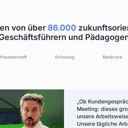
tützt bis zu 9
omecast,
ie können ganz
en und
en von über
86.000
zukunftsorie
Geschäftsführern und Pädagoge
freundschaft
Schulung
Medicare
„Ob Kundengespräch
Meeting: dieses gro
unsere Arbeitsweise
Unsere tägliche Arb