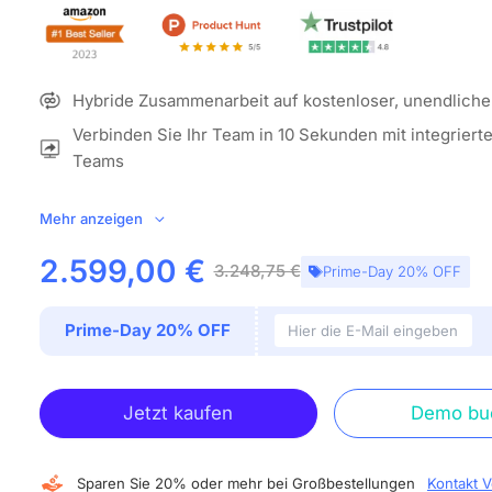
Hybride Zusammenarbeit auf kostenloser, unendlich
Verbinden Sie Ihr Team in 10 Sekunden mit integrier
Teams
KI-gestützte Galerieansicht mit integriertem 24-Mikr
Mehr anzeigen
Kamera
ALL-IN-ONE COLLABORATION HUB:
NearHub kombiniert 
2.599,00 €
3.248,75 €
Prime-Day 20% OFF
intelligentes digitales Whiteboard (mit integrierter Kamer
Mikrofonen) und Whiteboard-Software, um ein offenes Ö
Prime-Day 20% OFF
Datenschutz auf Unternehmensniveau zu schaffen. Ein ei
Smartboard vereint Videokonferenzen, Bildschirmfreigabe
Zusammenarbeit, Anmerkungen und vieles mehr in einem 
Jetzt kaufen
Demo bu
Meetings durchführen, Ideen entwickeln, gemeinsam bra
präsentieren – alles mit nur einem Gerät.
IMMERSIVE MEETINGS WIE NIE ZUVOR:
Mit dem 24-Ele
Sparen Sie 20% oder mehr bei Großbestellungen
Kontakt V