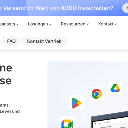
 Versand im Wert von €300 freischalten?
eadsets
Lösungen
Ressourcen
Kontakt
FAQ
Kontakt Vertrieb
One
ose
eams,
 Level und