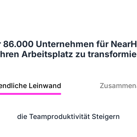
E
 86.000 Unternehmen für NearHu
Konfe
hren Arbeitsplatz zu transformi
endliche Leinwand
Zusammena
die Teamproduktivität Steigern