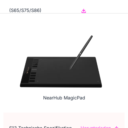
(S65/S75/S86)
NearHub MagicPad
S13 Technische Spezifikation
Herunterladen