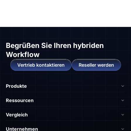
Begrüßen Sie
Ihren hybriden
Workflow
Vertrieb kontaktieren
Reseller werden
Produkte
NearHub Board Max
Ressourcen
NearHub Board S Pro
Blog
Vergleich
NearHub Board S
NearHub Akademie
vs. Android-Board
Nearity 360 Alien
Unternehmen