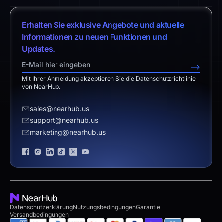
Hilfe-Center
vs. Chromium-Board
Nearity 120 Max
Über uns
Kundengeschichten
Erhalten Sie exklusive Angebote und aktuelle
vs. Klassische Lösung
App-Integrationen
Vertrieb kontaktieren
Informationen zu neuen Funktionen und
Download-Center
vs. Surface Hub 2S
Updates.
NearHub Demo
Support kontaktieren
Rückgabebedingungen
vs. Samsung Flip 2
-->
Partnerprogramm
Haftungsausschluss
vs. Owl Labs
Mit Ihrer Anmeldung akzeptieren Sie die Datenschutzrichtlinie
Angebot anfordern
von NearHub.
Wiederverkäufer werden
sales@nearhub.us
support@nearhub.us
Datenschutzerklärung
marketing@nearhub.us
Markenzertifikat
Datenschutzerklärung
Nutzungsbedingungen
Garantie
Versandbedingungen