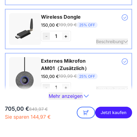
Wireless Dongle
199,99 €
150,00 €
25% OFF
-
1
+
Beschreibung
Drahtloser USB-Adapter für Konferenzkameras
Externes Mikrofon
AM01（Zusätzlich）
199,99 €
150,00 €
25% OFF
-
1
+
Beschreibung
Mehr anzeigen
3-Meter Abholradius, erweitern Sie den Audiobereich,
705,00 €
Kamerastativ ST30
849,97 €
Anschluss an Konferenzkamera
Jetzt kaufen
Sie sparen 144,97 €
149,99 €
129,00 €
14% OFF
Beschreibung