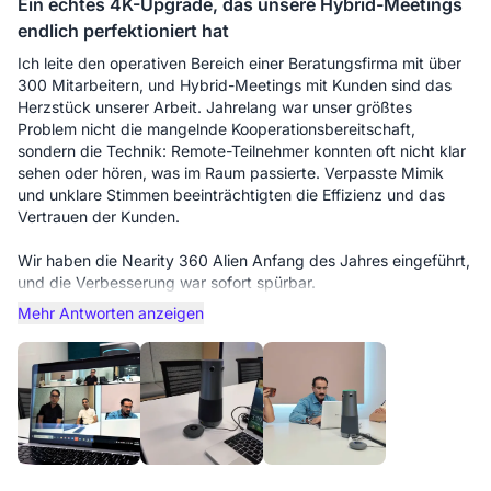
Ein echtes 4K-Upgrade, das unsere Hybrid-Meetings
"mitgewachsen". Der Aufbau bleibt professionell und kabellos
endlich perfektioniert hat
(dank des Dongles), was die saubere Ästhetik wahrt, die wir
beim Empfang hochkarätiger Mandanten erwarten.
Ich leite den operativen Bereich einer Beratungsfirma mit über
300 Mitarbeitern, und Hybrid-Meetings mit Kunden sind das
Wenn Sie eine Firma leiten, die Flexibilität erfordert – also den
Herzstück unserer Arbeit. Jahrelang war unser größtes
Wechsel zwischen kleinen Beratungen und großen Board-
Problem nicht die mangelnde Kooperationsbereitschaft,
Meetings – ist dieses System eine solide Investition.
sondern die Technik: Remote-Teilnehmer konnten oft nicht klar
sehen oder hören, was im Raum passierte. Verpasste Mimik
Vorteile:
und unklare Stimmen beeinträchtigten die Effizienz und das
Wahrhaft skalierbares Audio: Das ist für uns das
Vertrauen der Kunden.
herausragende Merkmal. Die Möglichkeit,
Erweiterungsmikrofone hinzuzufügen, bedeutet, dass wir
Wir haben die Nearity 360 Alien Anfang des Jahres eingeführt,
dasselbe Gerät für eine Beratung zu viert oder eine
und die Verbesserung war sofort spürbar.
Vorstandssitzung mit 20 Personen nutzen können, ohne am
Mehr Antworten anzeigen
Tischende an Audioqualität zu verlieren.
Das echte 4K-Panorama-Video ist das erste, was auffällt. Im
Gegensatz zu älteren 360-Grad-Kameras sind Gesichter
360° "Globale" Ansicht: Die Kamera erfasst den gesamten
gestochen scharf, selbst wenn Teilnehmer weiter vom Gerät
Raum, was hervorragend ist, um entfernten Mandanten ein
entfernt sitzen. Dank KI-Sprecher-Tracking und Gallery View
Gefühl der Präsenz zu vermitteln. Sie können die Gegenseite,
können Kunden Mimik und Körpersprache genau wahrnehmen,
die Associates und mich klar sehen, statt nur einen engen
was Missverständnisse in Präsentationen spürbar reduziert hat.
Ausschnitt einer einzelnen Person.
Audio war unser zweiter großer Schwachpunkt. In großen