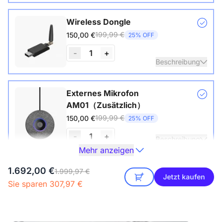
Wireless Dongle
199,99 €
150,00 €
25% OFF
-
1
+
Beschreibung
Drahtloser USB-Adapter für Konferenzkameras
Externes Mikrofon
AM01（Zusätzlich）
199,99 €
150,00 €
25% OFF
-
1
+
Beschreibung
Mehr anzeigen
One expansion mic already included in the package of the
1.692,00 €
Kamerastativ ST30
1.999,97 €
360 Alien.
Jetzt kaufen
Sie sparen 307,97 €
149,99 €
129,00 €
14% OFF
Beschreibung