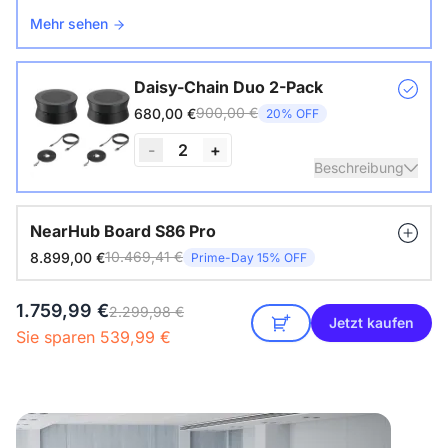
Mehr sehen
Daisy-Chain Duo 2-Pack
900,00 €
680,00 €
20% OFF
-
2
+
Beschreibung
Nearity A20S * 2 | 8–14 People | 250–450 sq ft
NearHub Board S86 Pro
10.469,41 €
8.899,00 €
Prime-Day 15% OFF
Mehr sehen
1.759,99 €
2.299,98 €
Jetzt kaufen
Sie sparen 539,99 €