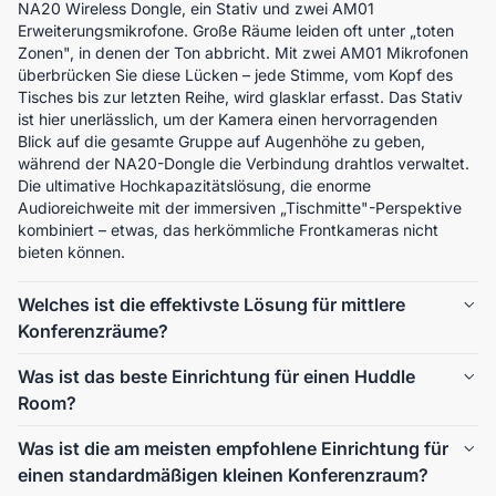
NA20 Wireless Dongle, ein Stativ und zwei AM01 
Erweiterungsmikrofone. Große Räume leiden oft unter „toten 
Zonen", in denen der Ton abbricht. Mit zwei AM01 Mikrofonen 
überbrücken Sie diese Lücken – jede Stimme, vom Kopf des 
Tisches bis zur letzten Reihe, wird glasklar erfasst. Das Stativ 
ist hier unerlässlich, um der Kamera einen hervorragenden 
Blick auf die gesamte Gruppe auf Augenhöhe zu geben, 
während der NA20-Dongle die Verbindung drahtlos verwaltet. 
Die ultimative Hochkapazitätslösung, die enorme 
Audioreichweite mit der immersiven „Tischmitte"-Perspektive 
kombiniert – etwas, das herkömmliche Frontkameras nicht 
bieten können.
Welches ist die effektivste Lösung für mittlere
Konferenzräume?
Für mittelgroße Räume empfehlen wir den 360° Alien erweitert 
Was ist das beste Einrichtung für einen Huddle
mit dem AM01 Mikrofon und dem ST30 Stativständer, alle 
Room?
verbunden über den NA20 Wireless Dongle. In einem 
größeren Raum stellt das Hinzufügen des AM01 sicher, dass 
Für das ultimative Huddle-Room-Erlebnis empfehlen wir 
Was ist die am meisten empfohlene Einrichtung für
selbst Teilnehmer am anderen Ende des Tisches klar gehört 
dringend den 360° Alien in Kombination mit dem NA20 
einen standardmäßigen kleinen Konferenzraum?
werden. Das ST30 Stativ ermöglicht es, die Kamera auf 
Wireless Dongle. In kleinen Räumen, in denen der Platz 