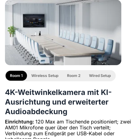
Stativ ST30 mit 1/4"-Schraube und Kälteschuh,
NearHub Board S86 Pro
Schwerlaststativ
10.469,41 €
8.899,00 €
Prime-Day 15% OFF
Room 1
Wireless Setup
Room 2
Wired Setup
4K-Weitwinkelkamera mit KI-
Ausrichtung und erweiterter
Audioabdeckung
Einrichtung:
120 Max am Tischende positioniert; zwei
AM01 Mikrofone quer über den Tisch verteilt;
Verbindung zum Endgerät per USB-Kabel oder