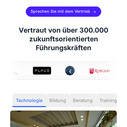
Sprechen Sie mit dem Vertrieb
Vertraut von über 300.000
zukunftsorientierten
Führungskräften
Technologie
Bildung
Beratung
Training
G