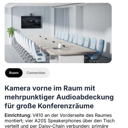
Stativ ST30 mit 1/4"-Schraube und Kälteschuh,
NearHub Board S86 Pro
Schwerlaststativ
10.469,41 €
8.899,00 €
Prime-Day 15% OFF
Room
Connection
Kamera vorne im Raum mit
mehrpunktiger Audioabdeckung
für große Konferenzräume
Einrichtung:
V410 an der Vorderseite des Raumes
montiert; vier A20S Speakerphones über den Tisch
verteilt und per Daisy-Chain verbunden; primäre