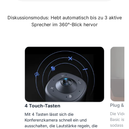
Diskussionsmodus: Hebt automatisch bis zu 3 aktive
Sprecher im 360°-Blick hervor
Plug & P
4 Touch-Tasten
Die Video
Mit 4 Tasten lässt sich die
Basic ist 
Konferenzkamera schnell ein und
sodass je
ausschalten, die Lautstärke regeln, die