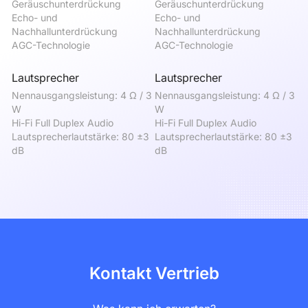
Geräuschunterdrückung

Geräuschunterdrückung

Ge
Echo- und 
Echo- und 
Ec
Nachhallunterdrückung

Nachhallunterdrückung

Na
AGC-Technologie
AGC-Technologie
A
Lautsprecher
Lautsprecher
L
Nennausgangsleistung: 4 Ω / 3 
Nennausgangsleistung: 4 Ω / 3 
"N
W

W

3 
Hi-Fi Full Duplex Audio

Hi-Fi Full Duplex Audio

Hi
Lautsprecherlautstärke: 80 ±3 
Lautsprecherlautstärke: 80 ±3 
La
dB
dB
d
Kontakt Vertrieb