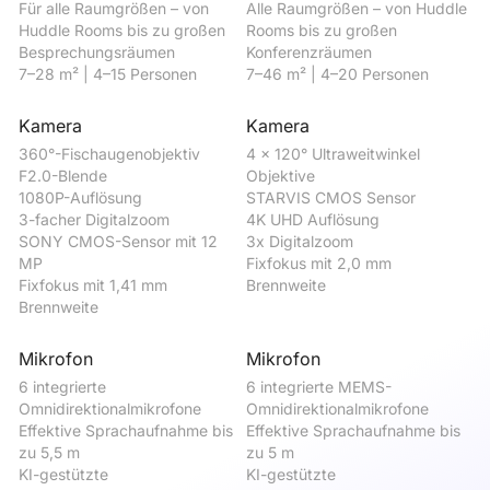
Für alle Raumgrößen – von 
Alle Raumgrößen – von Huddle 
Id
Huddle Rooms bis zu großen 
Rooms bis zu großen 
mi
Besprechungsräumen

Konferenzräumen

Be
7–28 m² | 4–15 Personen
7–46 m² | 4–20 Personen
5–
Kamera
Kamera
K
360°-Fischaugenobjektiv

4 × 120° Ultraweitwinkel 
12
F2.0-Blende

Objektive

ST
1080P-Auflösung

STARVIS CMOS Sensor

4K
3-facher Digitalzoom

4K UHD Auflösung

5x
SONY CMOS-Sensor mit 12 
3x Digitalzoom

Fi
MP

Fixfokus mit 2,0 mm 
Br
Fixfokus mit 1,41 mm 
Brennweite
Brennweite
Mikrofon
Mikrofon
M
6 integrierte 
6 integrierte MEMS-
4 
Omnidirektionalmikrofone

Omnidirektionalmikrofone

Om
Effektive Sprachaufnahme bis 
Effektive Sprachaufnahme bis 
Ef
zu 5,5 m

zu 5 m

zu
KI-gestützte 
KI-gestützte 
KI