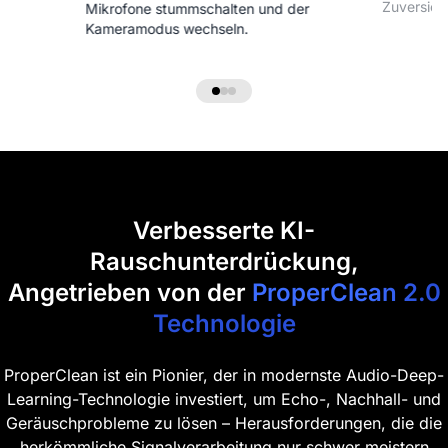
Zuversich
Mikrofone stummschalten und der
Kameramodus wechseln.
Verbesserte KI-
Rauschunterdrückung,
Angetrieben von der
ProperClean 2.0
Technologie
ProperClean ist ein Pionier, der in modernste Audio-Deep-
Learning-Technologie investiert, um Echo-, Nachhall- und
Geräuschprobleme zu lösen – Herausforderungen, die die
herkömmliche Signalverarbeitung nur schwer meistern