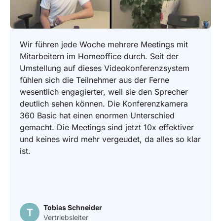
alle Kosten, die im Rahmen dieser Rückgabe oder
Umtausch anfallen, einschließlich Versand.
Wir führen jede Woche mehrere Meetings mit
Mitarbeitern im Homeoffice durch. Seit der
Garantieforderungen bei qualitätsbezogenen
Umstellung auf dieses Videokonferenzsystem
Problemen
:
fühlen sich die Teilnehmer aus der Ferne
Wir bieten unseren Kunden einen 12-monatigen
wesentlich engagierter, weil sie den Sprecher
Garantieservice an.
deutlich sehen können. Die Konferenzkamera
360 Basic hat einen enormen Unterschied
gemacht. Die Meetings sind jetzt 10x effektiver
und keines wird mehr vergeudet, da alles so klar
ist.
Tobias Schneider
T
Vertriebsleiter