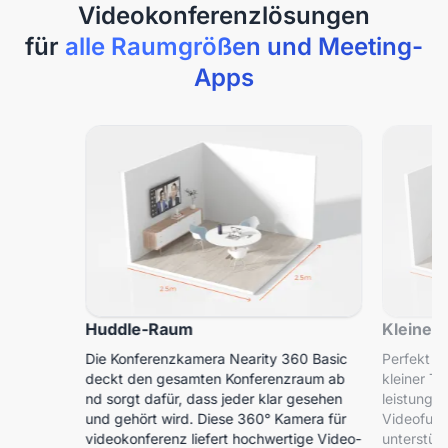
Videokonferenzlösungen
für
alle Raumgrößen und Meeting-
Apps
Huddle-Raum
Kleiner
Die Konferenzkamera Nearity 360 Basic
Perfekt g
deckt den gesamten Konferenzraum ab
kleiner T
nd sorgt dafür, dass jeder klar gesehen
leistungs
und gehört wird. Diese 360° Kamera für
Videofunk
videokonferenz liefert hochwertige Video-
unterstütz