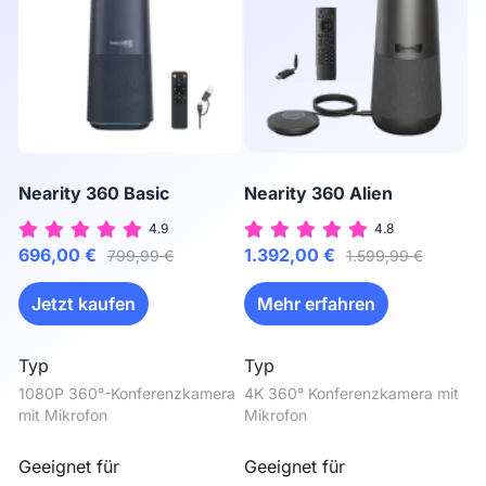
Nearity 360 Basic
Nearity 360 Alien
N
4.9
4.8
696,00 €
1.392,00 €
4
799,99 €
1.599,99 €
Jetzt kaufen
Mehr erfahren
Typ
Typ
T
1080P 360°-Konferenzkamera 
4K 360° Konferenzkamera mit 
4K
mit Mikrofon
Mikrofon
Mi
Geeignet für
Geeignet für
G