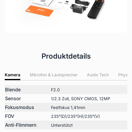
Produktdetails
Kamera
Mikrofon & Lautsprecher
Audio Tech
Physic
Blende
F2.0
Sensor
1/2.3 Zoll, SONY CMOS, 12MP
Fokusmodus
Festfokus 1,41mm
FOV
235°(D)/235°(H)/235°(V)
Anti-Flimmern
Unterstützt