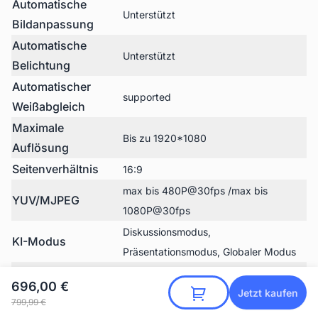
Automatische
Unterstützt
Bildanpassung
Automatische
Unterstützt
Belichtung
Automatischer
supported
Weißabgleich
Maximale
Bis zu 1920*1080
Auflösung
Seitenverhältnis
16:9
max bis 480P@30fps /max bis
YUV/MJPEG
1080P@30fps
Diskussionsmodus,
KI-Modus
Präsentationsmodus, Globaler Modus
Digitalzoom
x3
696,00 €
Jetzt kaufen
799,99 €