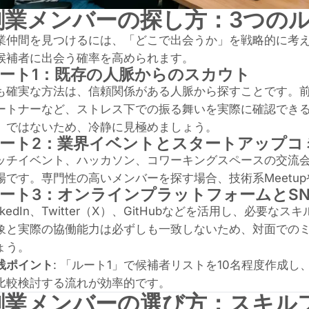
創業メンバーの探し方：3つの
業仲間を見つけるには、「どこで出会うか」を戦略的に考え
候補者に出会う確率を高められます。
ート1：既存の人脈からのスカウト
も確実な方法は、信頼関係がある人脈から探すことです。
ートナーなど、ストレス下での振る舞いを実際に確認でき
」ではないため、冷静に見極めましょう。
ート2：業界イベントとスタートアップコ
ッチイベント、ハッカソン、コワーキングスペースの交流
場です。専門性の高いメンバーを探す場合、技術系Meetupや
ート3：オンラインプラットフォームとSN
inkedIn、Twitter（X）、GitHubなどを活用し、
象と実際の協働能力は必ずしも一致しないため、対面での
ょう。
践ポイント
: 「ルート1」で候補者リストを10名程度作成
比較検討する流れが効率的です。
創業メンバーの選び方：スキル