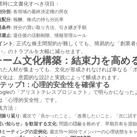
業時に文書化すべき項目：
割分担
: 各領域の最終決定権の所在
益配分
: 報酬、株式の持ち分比率
退条件
: 持分の買い取り方法、引き継ぎ手順
業避止
: 退任後の活動制限、情報管理ルール
イント
: 正式な株主間契約が難しくても、簡易的な「創業
い」のトラブルを大幅に減らせます。
チーム文化構築：結束力を高め
れた人材が集まっても、文化が形成されなければ単なる「
文化
は、意図的な設計と実践によって醸成されます。
テップ1：心理的安全性を確保する
oogleの「アリストテレスプロジェクト」で明らかになっ
は「心理的安全性」です。
践方法：
期振り返り
: 週次で「良かったこと」「改善したいこと」「次に試
悪い知らせ」を歓迎する文化
: 問題の隠蔽を咎めず、早期共有を奨励
on1ミーティングの定例化
: 週次15〜30分でメンバーの心理状態をキ