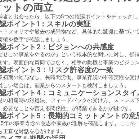
ィットの両立
補者と出会ったら、以下の5つの確認ポイントをチェックし
認ポイント1：スキルの実証
ートフォリオや過去の成果物など、具体的な証拠に基づい
実績を数字で確認しましょう。
認ポイント2：ビジョンへの共感度
なぜこの事業をやるのか」という根本的な問いに対し、候
ます。表面的な賛同ではなく、相手の動機と事業のビジョ
認ポイント3：リスク許容度の一致
業初期の給与なし、長時間労働、事業存続の不確実性を受
難しい場合は、副業からのスタートも検討しましょう。
認ポイント4：コミュニケーションスタイ
見の相違時の対処法、フィードバックの受け方、ストレス
、必要なことを言える関係性」が構築できるかが鍵です。
認ポイント5：長期的コミットメントの意
〜5年の事業専念の意思や家族の理解を確認します。ここの
ら正直な対話を心がけます。
ライアル期間の活用