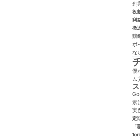
創
役
利
撤
競
ポ
な
優
ム
ス
G
素
実
定
「
1