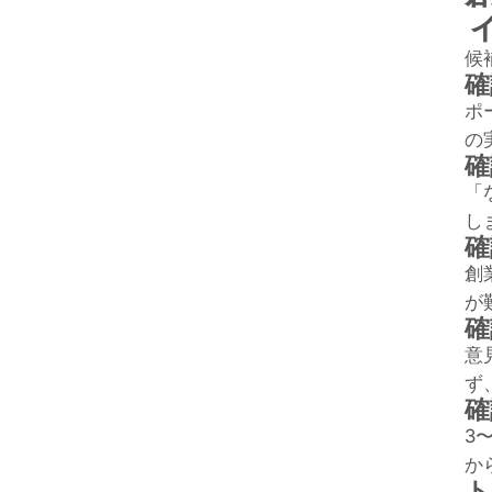
候
確
ポ
の
確
「
し
確
創
が
確
意
ず
確
3
か
ト