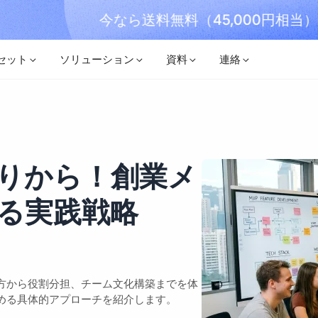
今なら送料無料（45,000円相当）！
メール登録
セット
ソリューション
資料
連絡
りから！創業メ
る実践戦略
】
方から役割分担、チーム文化構築までを体
める具体的アプローチを紹介します。