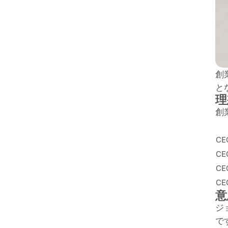
創
と
理
創
C
CE
CE
CE
意
ジ
で