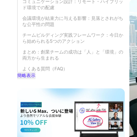
コミュニケーション設計：リモート・ハイブリッ
ド環境での配慮
会議環境が結束力に与える影響：見落とされがち
な公平性の問題
チームビルディング実践フレームワーク：今日か
ら始められる5つのアクション
まとめ：創業チームの成功は「人」と「環境」の
両方から生まれる
よくある質問（FAQ）
簡略表示