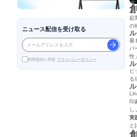
起
の
ニュース配信を受け取る
ル
最
パ
性
利用規約に同意
プライバシーポリシー
ル
ピ
る
ル
L
印
し
実
と