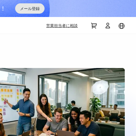
NearHub Boa
営業担当者に相談