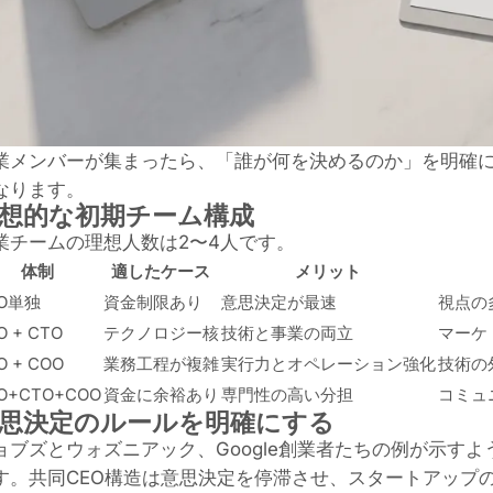
業メンバーが集まったら、「誰が何を決めるのか」を明確
なります。
想的な初期チーム構成
業チームの理想人数は2〜4人です。
体制
適したケース
メリット
EO単独
資金制限あり
意思決定が最速
視点の
O + CTO
テクノロジー核
技術と事業の両立
マーケ
O + COO
業務工程が複雑
実行力とオペレーション強化
技術の
O+CTO+COO
資金に余裕あり
専門性の高い分担
コミュ
思決定のルールを明確にする
ョブズとウォズニアック、Google創業者たちの例が示す
す。共同CEO構造は意思決定を停滞させ、スタートアップ