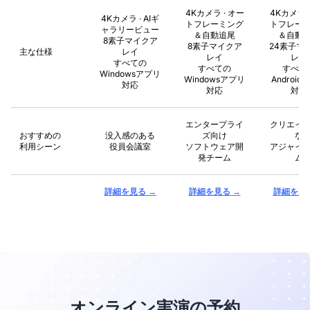
4Kカメラ · オー
4Kカメラ 
4Kカメラ · AIギ
トフレーミング
トフレー
ャラリービュー
＆自動追尾
＆自動
8素子マイクア
8素子マイクア
24素子マ
主な仕様
レイ
レイ
レイ
すべての
すべての
すべて
Windowsアプリ
Windowsアプリ
Android
対応
対応
対応
エンタープライ
クリエイ
おすすめの
没入感のある
ズ向け
な
利用シーン
役員会議室
ソフトウェア開
アジャイ
発チーム
ム
→
→
詳細を見る
詳細を見る
詳細を見
オンライン実演の予約