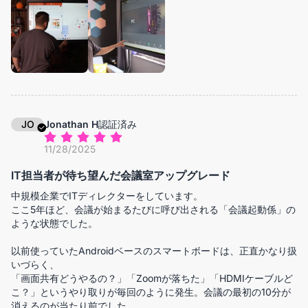
4K表示と映像品質のおかげで、画面越しでも相手に与える印象が
大きく変わったと感じています。オンラインでも、きちんとした
会議室で話しているような安心感があります。
特に良かったのは、リアルタイムでのホワイトボード活用です。
顧客の要望を書き出しながらその場で整理したり、数字を囲って
説明したりと、視覚的に共有できるのは大きな強みです。一方的
な説明ではなく、「一緒に考える場」に変わります。
JO
Jonathan H
認証済み
細かい部分ですが、ケーブル接続の煩わしさや画面共有の不安定
11/28/2025
さがなくなったことで、1日の流れがとてもスムーズになりまし
た。
IT担当者が待ち望んだ会議室アップグレード
技術的なトラブルに気を取られないだけで、集中力がまったく違
います。
中規模企業でITディレクターをしています。
ここ5年ほど、会議が始まるたびに呼び出される「会議起動係」の
価格は安くありませんが、商談やプレゼンの質を重視する方にと
ような状態でした。
っては十分検討する価値があると感じました。
以前使っていたAndroidベースのスマートボードは、正直かなり扱
いづらく、
「画面共有どうやるの？」「Zoomが落ちた」「HDMIケーブルど
こ？」というやり取りが毎回のように発生。会議の最初の10分が
消えるのが当たり前でした。