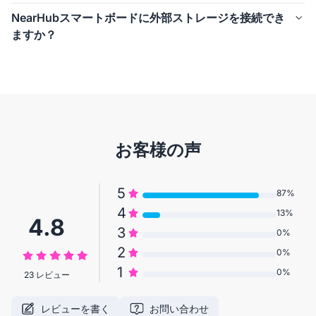
(L = Length / W = Width / H = Height)
前面端子
NearHub Board Maxは、画面サイズごとに以下のVESA取付規格
直感的でスムーズな操作性により、NearHub S Maxは要求の高い
NearHubスマートボードに外部ストレージを接続でき
 ・Touch Out ×1
ビジネス環境にも最適化されています。
ますか？
 ・USB 2.0 ×2
NearHub Board Max 55インチ
 ・HDMI入力 ×1
NearHub Board Max 65インチ
はい、NearHub Board Maxは以下の方法で外部ストレージに対応
 ・USB Type-C ×1
NearHub Board Max 75インチ
: 400 × 600 mm

しています。
背面端子（JAE TX25 80ピンコネクタ経由）
すべてのモデルで、M8ネジ×4本による固定方式を採用していま
・USBメモリ／外付けSSD
 ・USB 3.2（Type-A）×2
す。
 USB-AまたはUSB-Cポートに接続するだけで、ファイルの閲覧や
 ・USB 2.0（Type-A）×4
転送が可能です。
 ・LAN（RJ45／ギガビット対応）×1
・NAS（ネットワーク接続ストレージ）
 ・USB Type-C（USB 3.0）×1
 SMBなどの対応プロトコルを通じてローカルネットワーク上の
お客様の声
 ・マイク入力 ×1
NASに接続でき、組織内でのファイル共有が行えます。
 ・ライン出力 ×1
これにより、内部ストレージだけに依存せず、保存・バックアッ
 ・HDMI出力 ×1
プ・共同作業を柔軟に行えます。
 ・Displayポート出力 ×1
5
87%
4
13%
4.8
3
0%
2
0%
1
0%
23 レビュー
レビューを書く
お問い合わせ