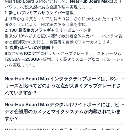
NearHub Board S Proと比較して、
NearHub Board Max
はより
パワフルで没入感のある会議体験を実現します。

1. 
新しいプレミアムサウンドバー
搭載

より豊かな音質とクリアな音声収音、さらに強化されたノイズリ
ダクションにより、臨場感のある会議を実現。

2. 
130°超広角カメラ＋ギャラリービュー
へ進化

従来の110°を超える広い視野で参加者全体をカバー。パノラマ表
示と個別表示に対応し、発言者を自動でフォーカスします。

3. 
次世代レベルの性能向上
8コアから
10コア
プロセッサへアップグレードし、ストレージも
128GBから
256GB
へ倍増。より高速でスムーズなコラボレーショ
ンを実現します。
NearHub Board Maxインタラクティブボードは、Sシ
リーズと比べてどのような点が大きくアップグレードさ
れていますか？
Windowsシステム
: Maxは 
Windows 11 Pro
, を搭載し、
ソフト
NearHub Board Maxデジタルホワイトボードには、ビ
ウェア互換性と機能性
を大幅に向上。Zoom Roomsおよび
デオ会議用のカメラとマイクシステムが内蔵されていま
Microsoft Teamsにもネイティブ対応しており、追加設定なしで
すか？
Microsoft Intune対応
: Microsoft Intuneによるデバイス管理に対
はい、NearHub Board Maxには、4K・130°の広角カメラが搭載