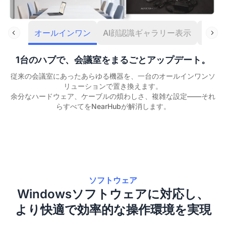
オールインワン
AI顔認識ギャラリー表示
会議
1台のハブで、会議室をまるごとアップデート。
従来の会議室にあったあらゆる機器を、一台のオールインワンソ
リューションで置き換えます。
余分なハードウェア、ケーブルの煩わしさ、複雑な設定——それ
らすべてをNearHubが解消します。
ソフトウェア
Windowsソフトウェアに対応し、
より快適で効率的な操作環境を実現