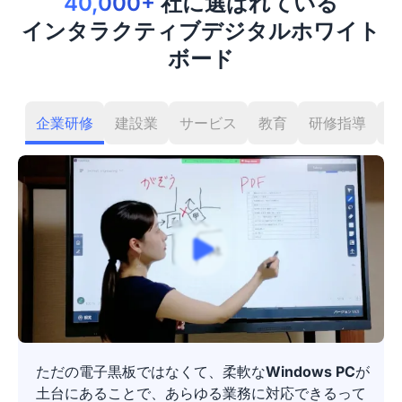
40,000+
社に選ばれている
インタラクティブデジタルホワイト
ボード
企業研修
建設業
サービス
教育
研修指導
N
ただの電子黒板ではなくて、柔軟な
Windows PC
が
土台にあることで、あらゆる業務に対応できるって