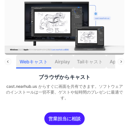
Webキャスト
Airplay
Tailキャスト
Appキ
ブラウザからキャスト
cast.nearhub.us からすぐに画面を共有できます。ソフトウェア
のインストールは一切不要。ゲストや短時間のプレゼンに最適で
す。
営業担当に相談