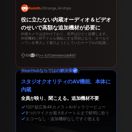
Reddit
u/Strange_Airships
役に立たない内蔵オーディオ＆ビデオ
のせいで高額な追加機材が必要に
内蔵カメラはぼやけており、音声はひどく反響します。
外部機材に何千ドルも無駄にする羽目になり、オールイ
ンワンを導入して避けようとしていたケーブルの乱雑さ
が結局元通りになってしまいました。
>> (r/CommercialAV)
88
41
NearHubならではの解決策
スタジオクオリティのAV機能、本体に
内蔵
全員が映り、聞こえる。追加機材不要
130°超広角4Kカメラ＋AIギャラリービュー
8つのマイクが最大8メートルまで鮮明に拾う
エコーなし・追加機材なしですぐ使える