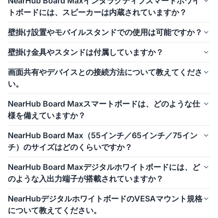
NearHub Board Maxインタラクティブスマートホワイ
応し、ITチームや厳格なセキュリティ要件を持つ企業でも安全に
されており、AIによるギャラリービュー、オートフレーミング、
トボードには、スピーカーは内蔵されていますか？
話者追尾などの機能に対応しています。
プロ向けA/V機器との高い互換性
: 

また、8つの全指向性マイクを内蔵し、クリアな音声と映像を実現
はい、NearHub Board Maxにはフロント向きの内蔵スピーカーが
外部マイク・スピーカー・カメラなどとシームレスに連携し、高
壁掛け設置やモバイルスタンドでの使用は可能ですか？
します。
2基搭載されており、ロスレス音質強化技術により音質が向上して
性能な会議室環境や拡張構成にも対応します。

この内蔵システムは、ビデオ会議、遠隔授業、ハイブリッドワー
います。
はい、NearHub Board Maxは壁掛け設置とモバイルスタンドの両
👉 詳細や全仕様の比較は上にスクロールしてご確認ください。
壁掛け金具やスタンドは付属していますか？
クなど、プロフェッショナルな用途に最適です。
豊かでクリア、かつ臨場感のあるサウンドを実現し、外部スピー
方に対応しています。
カーなしでもプレゼンテーション、会議、教室利用に適していま
壁掛け用ブラケットは同梱されているため、固定設置に追加のア
壁掛け金具は標準で同梱されています。
画面共有やデバイスとの接続方法について教えてくださ
す。
クセサリーは必要ありません。
ポータブルスタンドは別売となっておりますので、必要に応じて
い。
また、移動が必要な場合は、ロック機能付きキャスターを備えた
ご購入ください。
ポータブルスタンドを別売オプションとしてご利用いただけま
NearHub Board Maxは有線・無線どちらの画面共有にも対応して
NearHub Board Maxスマートボードは、どのような仕
す。
います。
様を備えていますか？
ほとんどのデバイスから、アダプターや専用ソフトなしでスムー
ズに画面を共有できます。
NearHub Board Maxは、高いパフォーマンスとシームレスなコラ
NearHub Board Max（55インチ／65インチ／75イン
ボレーションを実現するよう設計されています。
チ）のサイズはどのくらいですか？
4K UHDタッチスクリーンを搭載し、6msの超低遅延により、鮮明
で滑らかな表示を提供します。
NearHub Board Max 55インチ
: W126.5 × D8.4 × H79.2 cm｜
NearHub Board Maxデジタルホワイトボードには、ど
40点マルチタッチに対応し、最大8人が同時に書き込み可能で
のような入出力端子が搭載されていますか？
す。
NearHub Board Max 65インチ
: W148.6 × D10.2 × H91.4 cm｜
第12世代Intel® Core™ i5プロセッサーを搭載し、高速かつ安定し
幅広い用途に対応する入出力端子を搭載：
た動作を実現。
NearHubデジタルホワイトボードのVESAマウント規格
NearHub Board Max 75インチ
: W170.7 × D10.2 × H104.1 cm｜
USB機器の接続からネットワーク、A/V機器、音声入出力まで、
さらに16GBメモリと256GBストレージを備え、マルチタスクや負
について教えてください。
44.5 kg

さまざまな用途に対応します。
荷の高い作業にも十分対応します。