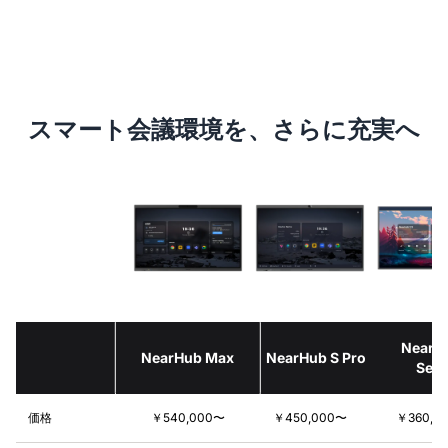
スマート会議環境を、さらに充実へ
NearH
NearHub Max
NearHub S Pro
Seri
価格
￥540,000〜
￥450,000〜
￥360,0