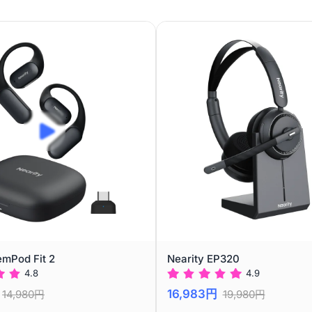
emPod Fit 2
Nearity EP320
4.8
4.9
16,983円
14,980円
19,980円