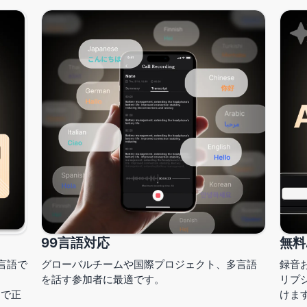
99言語対応
無料
言語で
グローバルチームや国際プロジェクト、多言語
録音
を話す参加者に最適です。
リプ
動で正
けま