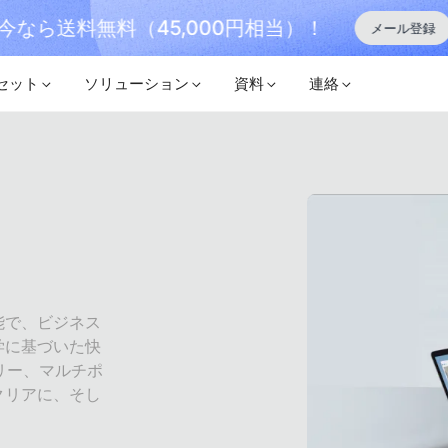
今なら送料無料（45,000円相当）！
メール登録
セット
ソリューション
資料
連絡
能で、ビジネス
学に基づいた快
リー、マルチポ
クリアに、そし