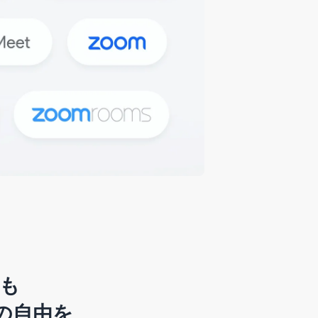
でも
の自由を