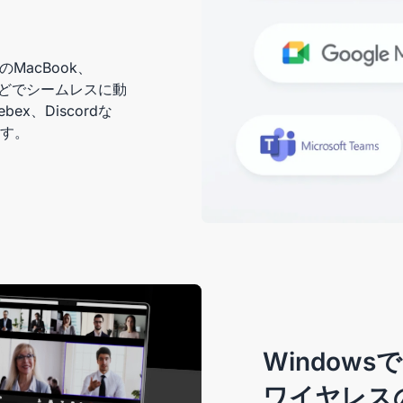
のMacBook、
bookなどでシームレスに動
bex、Discordな
す。
Windows
ワイヤレス