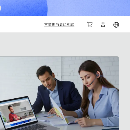
NearHub Boa
営業担当者に相談