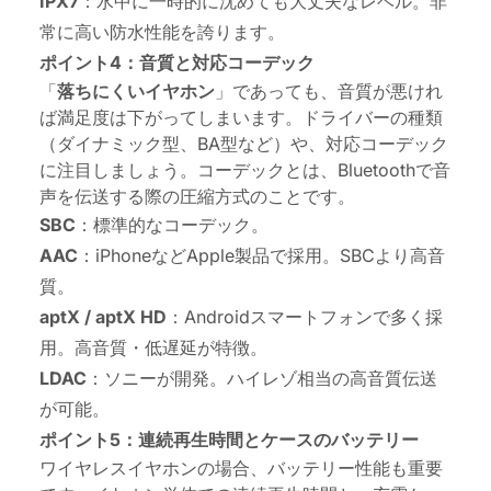
IPX7
：水中に一時的に沈めても大丈夫なレベル。非
常に高い防水性能を誇ります。
ポイント4：音質と対応コーデック
「
落ちにくいイヤホン
」であっても、音質が悪けれ
ば満足度は下がってしまいます。ドライバーの種類
（ダイナミック型、BA型など）や、対応コーデック
に注目しましょう。コーデックとは、Bluetoothで音
声を伝送する際の圧縮方式のことです。
SBC
：標準的なコーデック。
AAC
：iPhoneなどApple製品で採用。SBCより高音
質。
aptX / aptX HD
：Androidスマートフォンで多く採
用。高音質・低遅延が特徴。
LDAC
：ソニーが開発。ハイレゾ相当の高音質伝送
が可能。
ポイント5：連続再生時間とケースのバッテリー
ワイヤレスイヤホンの場合、バッテリー性能も重要