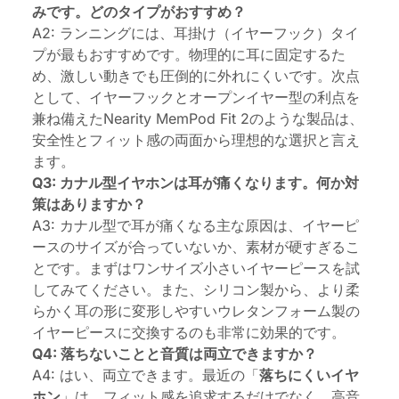
みです。どのタイプがおすすめ？
A2: ランニングには、耳掛け（イヤーフック）タイ
プが最もおすすめです。物理的に耳に固定するた
め、激しい動きでも圧倒的に外れにくいです。次点
として、イヤーフックとオープンイヤー型の利点を
兼ね備えた
Nearity MemPod Fit 2
のような製品は、
安全性とフィット感の両面から理想的な選択と言え
ます。
Q3: カナル型イヤホンは耳が痛くなります。何か対
策はありますか？
A3: カナル型で耳が痛くなる主な原因は、イヤーピ
ースのサイズが合っていないか、素材が硬すぎるこ
とです。まずはワンサイズ小さいイヤーピースを試
してみてください。また、シリコン製から、より柔
らかく耳の形に変形しやすいウレタンフォーム製の
イヤーピースに交換するのも非常に効果的です。
Q4: 落ちないことと音質は両立できますか？
A4: はい、両立できます。最近の「
落ちにくいイヤ
ホン
」は、フィット感を追求するだけでなく、高音