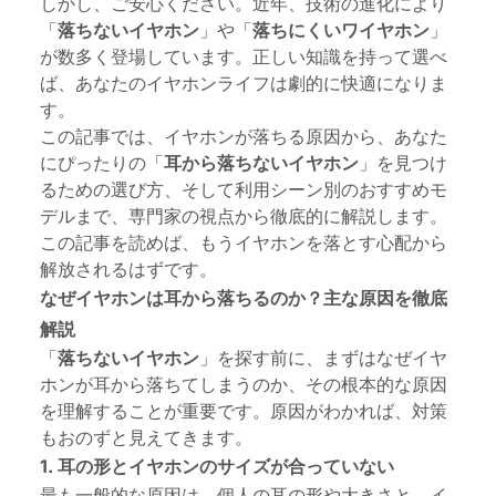
しかし、ご安心ください。近年、技術の進化により
「
落ちないイヤホン
」や「
落ちにくいワイヤホン
」
が数多く登場しています。正しい知識を持って選べ
ば、あなたのイヤホンライフは劇的に快適になりま
す。
この記事では、イヤホンが落ちる原因から、あなた
にぴったりの「
耳から落ちないイヤホン
」を見つけ
るための選び方、そして利用シーン別のおすすめモ
デルまで、専門家の視点から徹底的に解説します。
この記事を読めば、もうイヤホンを落とす心配から
解放されるはずです。
なぜイヤホンは耳から落ちるのか？主な原因を徹底
解説
「
落ちないイヤホン
」を探す前に、まずはなぜイヤ
ホンが耳から落ちてしまうのか、その根本的な原因
を理解することが重要です。原因がわかれば、対策
もおのずと見えてきます。
1. 耳の形とイヤホンのサイズが合っていない
最も一般的な原因は、個人の耳の形や大きさと、イ