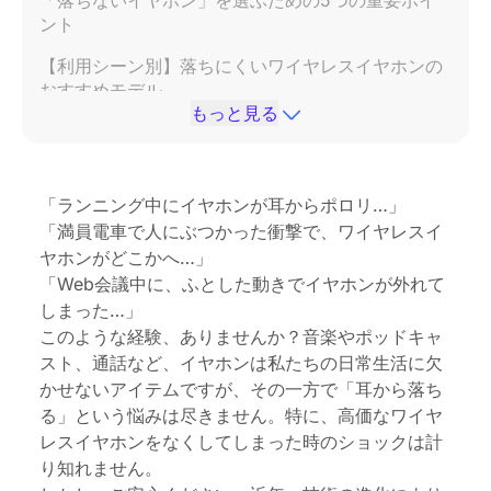
「落ちないイヤホン」を選ぶための5つの重要ポイ
ント
【利用シーン別】落ちにくいワイヤレスイヤホンの
おすすめモデル
もっと見る
イヤホンをさらに落ちにくくするための裏ワザ・豆
知識
まとめ：自分にぴったりの「落ちないイヤホン」で
「ランニング中にイヤホンが耳からポロリ…」
快適な毎日を
「満員電車で人にぶつかった衝撃で、ワイヤレスイ
ヤホンがどこかへ…」
「落ちないイヤホン」に関するよくある質問
「Web会議中に、ふとした動きでイヤホンが外れて
（FAQ）
しまった…」
このような経験、ありませんか？音楽やポッドキャ
スト、通話など、イヤホンは私たちの日常生活に欠
かせないアイテムですが、その一方で「耳から落ち
る」という悩みは尽きません。特に、高価なワイヤ
レスイヤホンをなくしてしまった時のショックは計
り知れません。