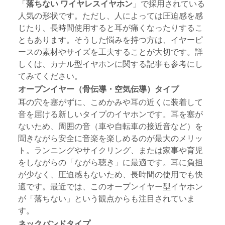
「
落ちない ワイヤレスイヤホン
」で採用されている
人気の形状です。ただし、人によっては圧迫感を感
じたり、長時間使用すると耳が痛くなったりするこ
ともあります。そうした悩みを持つ方は、イヤーピ
ースの素材やサイズを工夫することが大切です。詳
しくは、
カナル型イヤホン
に関する記事も参考にし
てみてください。
オープンイヤー（骨伝導・空気伝導）タイプ
耳の穴を塞がずに、こめかみや耳の近くに装着して
音を届ける新しいタイプのイヤホンです。耳を塞が
ないため、周囲の音（車や自転車の接近音など）を
聞きながら安全に音楽を楽しめるのが最大のメリッ
ト。ランニングやサイクリング、または家事や育児
をしながらの「ながら聴き」に最適です。耳に負担
が少なく、圧迫感もないため、長時間の使用でも快
適です。最近では、この
オープンイヤー型イヤホン
が「落ちない」という観点からも注目されていま
す。
ネックバンドタイプ