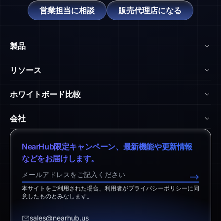
営業担当に相談
販売代理店になる
製品
NearHub Board Max
リソース
NearHub Board S Pro
ブログ
ホワイトボード比較
NearHub Board S
NearHub アカデミー
vs. Surface Hub 2S
Nearity 360 Alien
会社
ヘルプセンター
vs. Samsung Flip
Nearity 120 Max
弊社について
ダウンロードセンター
NearHub限定キャンペーン、最新機能や更新情報
vs. Vibe Board
アプリ統合
特定商取引法に基づく表記
などをお届けします。
返品ポリシー
vs. Neat Board 65
NearHub Demo
営業担当へのお問い合わせ
-->
免責事項
vs. Android Boards
本サイトをご利用された場合、利用者がプライバシーポリシーに同
サポートへのお問い合わせ
意したものとみなします。
vs. Chromium Boards
お見積り依頼
sales@nearhub.us
vs. Owl Labs Solution