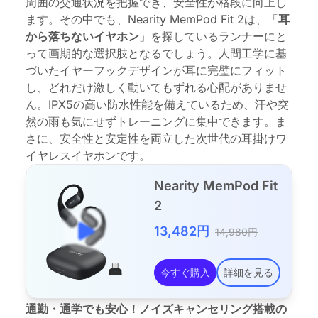
周囲の交通状況を把握でき、安全性が格段に向上し
ます。その中でも、
Nearity MemPod Fit 2
は、「
耳
から落ちないイヤホン
」を探しているランナーにと
って画期的な選択肢となるでしょう。人間工学に基
づいたイヤーフックデザインが耳に完璧にフィット
し、どれだけ激しく動いてもずれる心配がありませ
ん。IPX5の高い防水性能を備えているため、汗や突
然の雨も気にせずトレーニングに集中できます。ま
さに、安全性と安定性を両立した次世代の
耳掛けワ
イヤレスイヤホン
です。
Nearity MemPod Fit
2
13,482円
14,980円
今すぐ購入
詳細を見る
通勤・通学でも安心！ノイズキャンセリング搭載の