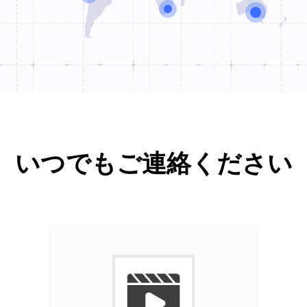
Tower One

Brüsseler Straße 1-3

D-60327 Frankfurt am Main
+49 (0) 69 71040395
sales_dach@nearhub.us
いつでもご連絡ください