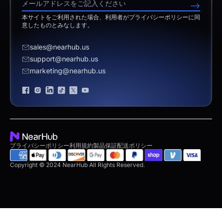
営業担当へのお問い合わせ
-->
免責事項
vs. Android Boards
本サイトをご利用された場合、利用者がプライバシーポリシーに同
サポートへのお問い合わせ
意したものとみなします。
vs. Chromium Boards
お見積り依頼
sales@nearhub.us
vs. Owl Labs Solution
販売代理店になる
support@nearhub.us
marketing@nearhub.us
プライバシーポリシー
ブランド認証
プライバシーポリシー
利用規約
製品保証
配送ポリシー
Copyright © 2024 NearHub All Rights Reserved.