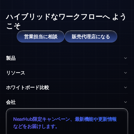
ハイブリッドなワークフローへ
よう
こそ
営業担当に相談
販売代理店になる
製品
NearHub Board Max
リソース
NearHub Board S Pro
ブログ
ホワイトボード比較
NearHub Board S
NearHub アカデミー
vs. Surface Hub 2S
Nearity 360 Alien
会社
ヘルプセンター
vs. Samsung Flip
Nearity 120 Max
弊社について
ダウンロードセンター
NearHub限定キャンペーン、最新機能や更新情報
vs. Vibe Board
アプリ統合
特定商取引法に基づく表記
などをお届けします。
返品ポリシー
vs. Neat Board 65
NearHub Demo