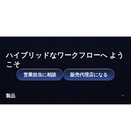
ハイブリッドなワークフローへ
よう
こそ
営業担当に相談
販売代理店になる
製品
NearHub Board Max
リソース
NearHub Board S Pro
ブログ
ホワイトボード比較
NearHub Board S
NearHub アカデミー