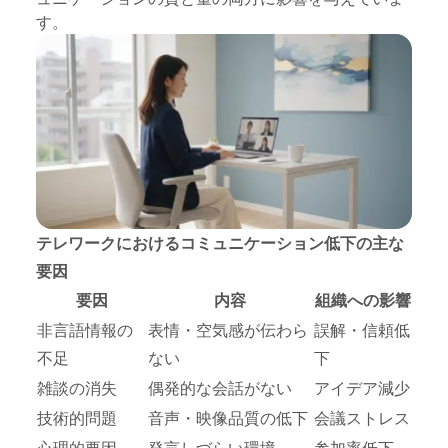
す。
テレワークにおけるコミュニケーション低下の主な
要因
要因
内容
組織への影響
非言語情報の
表情・空気感が伝わら
誤解・信頼低
不足
ない
下
雑談の消失
偶発的な会話がない
アイデア減少
技術的問題
音声・映像品質の低下
会議ストレス
心理的要因
発言しづらい環境
参加率低下