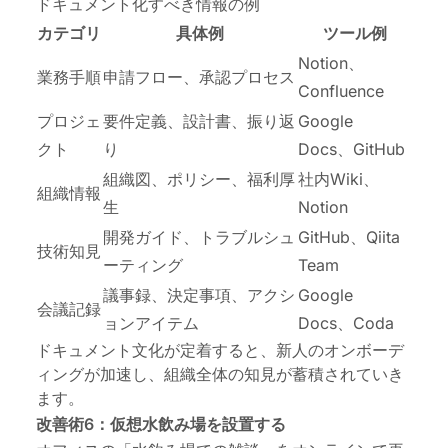
ドキュメント化すべき情報の例
カテゴリ
具体例
ツール例
Notion、
業務手順
申請フロー、承認プロセス
Confluence
プロジェ
要件定義、設計書、振り返
Google
クト
り
Docs、GitHub
組織図、ポリシー、福利厚
社内Wiki、
組織情報
生
Notion
開発ガイド、トラブルシュ
GitHub、Qiita
技術知見
ーティング
Team
議事録、決定事項、アクシ
Google
会議記録
ョンアイテム
Docs、Coda
ドキュメント文化が定着すると、新人のオンボーデ
ィングが加速し、組織全体の知見が蓄積されていき
ます。
改善術6：仮想水飲み場を設置する