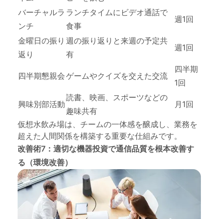
バーチャルラ
ランチタイムにビデオ通話で
週1回
ンチ
食事
金曜日の振り
週の振り返りと来週の予定共
週1回
返り
有
四半期
四半期懇親会
ゲームやクイズを交えた交流
1回
読書、映画、スポーツなどの
興味別部活動
月1回
趣味共有
仮想水飲み場は、チームの一体感を醸成し、業務を
超えた人間関係を構築する重要な仕組みです。
改善術7：適切な機器投資で通信品質を根本改善す
る（環境改善）