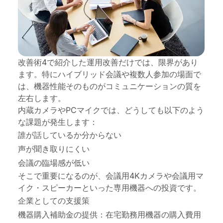
改善術4で紹介した運用改善だけでは、限界があり
ます。特にハイブリッド会議や複数人参加の場面で
は、機器性能そのものがコミュニケーションの質を
左右します。
内蔵カメラやPCマイクでは、どうしても以下のよう
な課題が発生します：
誰が話しているか分からない
声が聞き取りにくい
会議の臨場感が低い
そこで重要になるのが、
会議用4Kカメラ
や
会議用マ
イク・スピーカー
といった専用機器への投資です。
企業としての支援策
機器購入補助金の提供：在宅勤務用機器の購入費用