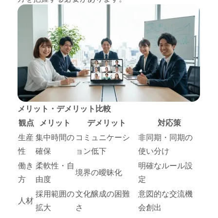
メリット・デメリット比較
観点
メリット
デメリット
対応策
生産
集中時間の
コミュニケーシ
非同期・同期の
性
確保
ョン低下
使い分け
働き
柔軟性・自
明確なルール設
境界の曖昧化
方
由度
定
採用範囲の
文化醸成の困難
意図的な交流機
人材
拡大
さ
会創出