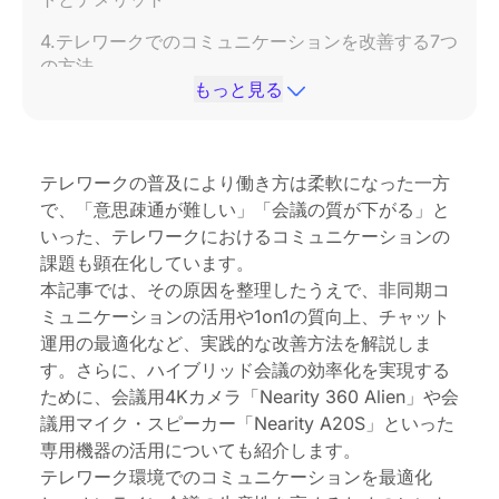
4.テレワークでのコミュニケーションを改善する7つ
の方法
もっと見る
Nearity 360 Alien｜主な特徴まとめ（会議用4Kカメ
ラ）
Nearity A20S｜主な仕様・特徴まとめ（会議用マイ
テレワークの普及により働き方は柔軟になった一方
ク・スピーカー）
で、「意思疎通が難しい」「会議の質が下がる」と
いった、テレワークにおけるコミュニケーションの
6.まとめ：テレワークのコミュニケーションを次の
課題も顕在化しています。
レベルへ
本記事では、その原因を整理したうえで、非同期コ
7.FAQ（テレワークにおけるコミュニケーションに
ミュニケーションの活用や1on1の質向上、チャット
関するよくある質問）
運用の最適化など、実践的な改善方法を解説しま
す。さらに、ハイブリッド会議の効率化を実現する
ために、会議用4Kカメラ「Nearity 360 Alien」や会
議用マイク・スピーカー「Nearity A20S」といった
専用機器の活用についても紹介します。
テレワーク環境でのコミュニケーションを最適化