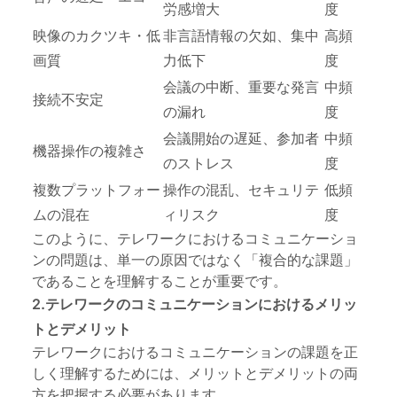
労感増大
度
映像のカクツキ・低
非言語情報の欠如、集中
高頻
画質
力低下
度
会議の中断、重要な発言
中頻
接続不安定
の漏れ
度
会議開始の遅延、参加者
中頻
機器操作の複雑さ
のストレス
度
複数プラットフォー
操作の混乱、セキュリテ
低頻
ムの混在
ィリスク
度
このように、テレワークにおけるコミュニケーショ
ンの問題は、単一の原因ではなく「複合的な課題」
であることを理解することが重要です。
2.テレワークのコミュニケーションにおけるメリッ
トとデメリット
テレワークにおけるコミュニケーションの課題を正
しく理解するためには、メリットとデメリットの両
方を把握する必要があります。