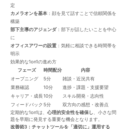
定
カメラオンを基本
：顔を見て話すことで信頼関係を
構築
部下主導のアジェンダ
：部下が話したいことを中心
に
オフィスアワーの設置
：気軽に相談できる時間帯を
明示
効果的な1on1の進め方
フェーズ
時間配分
内容
オープニング
5分
雑談・近況共有
業務確認
10分
進捗・課題・支援要望
キャリア・成長
10分
スキル開発・志向性
フィードバック
5分
双方向の感想・改善点
定期的な1on1は、
心理的安全性を確保し
、小さな問
題を早期に発見する重要な機会となります。
改善術3：チャットツールを「適切に」運用する