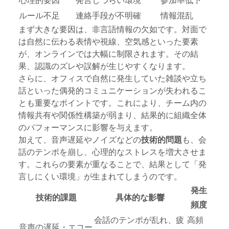
ルール不足
連絡手段が不明確
情報混乱
まず大きな要因は、非言語情報の欠如です。対面で
は自然に伝わる表情や視線、空気感といった要素
が、オンラインでは大幅に制限されます。その結
果、認識のズレや誤解が生じやすくなります。
さらに、オフィスで自然に発生していた雑談や立ち
話といった偶発的コミュニケーションが失われるこ
とも重要なポイントです。これにより、チーム内の
情報共有や関係性構築が弱まり、結果的に組織全体
のパフォーマンスに影響を与えます。
加えて、音声遅延やノイズなどの
技術的問題
も、会
話のテンポを崩し、心理的なストレスを増大させま
す。これらの要素が重なることで、結果として「発
言しにくい環境」が生まれてしまうのです。
発生
技術的課題
具体的な影響
頻度
会話のテンポが乱れ、疲
高頻
音声の遅延・エコー