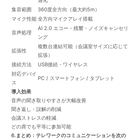
集音範囲
360度全方向（最大約5m）
マイク性能
全方向マイクアレイ搭載
AI 2.0 エコー・残響・ノイズキャンセリ
音声処理
ング
複数台連結可能（会議室サイズに応じて
拡張性
拡張）
接続方法
USB接続・ワイヤレス
対応デバイ
PC / スマートフォン / タブレット
ス
導入効果
音声の聞き取りやすさが大幅改善
聞き返し・誤解の削減
会議ストレスの軽減
どの席でも平等に参加可能
6.まとめ：テレワークのコミュニケーションを次の