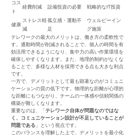
コス
経費削減
設備投資の必要
戦略的なIT投資
ト
ストレス軽
孤立感・運動不
ウェルビーイン
健康
減
足
グ施策
テレワークの最大のメリットは、働き方の柔軟性で
す。通勤時間が削減されることで、個人の時間を有
効活用できるようになり、集中力の高い作業環境を
確保しやすくなります。また、地理的制約がなくな
ることで、多様な人材を採用できる点も大きな利点
です。
一方で、デメリットとして最も顕著なのがコミュニ
ケーションの質の低下です。物理的な距離が心理的
な距離にもつながり、チームの一体感や信頼関係の
構築が難しくなります。
重要なのは、「
テレワーク自体が問題なのではな
く、コミュニケーション設計が不足していることが
問題である
」という視点です。
このバランスを理解した上で、デメリットを最小化