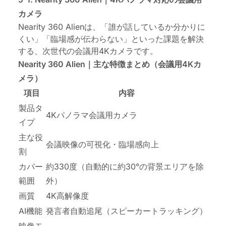
カメラ
Nearity 360 Alienは、「誰が話しているか分かりに
くい」「臨場感が伝わらない」といった課題を解決
する、次世代の会議用4Kカメラです。
Nearity 360 Alien｜主な特徴まとめ（会議用4Kカ
メラ）
項目
内容
製品タ
4Kパノラマ会議用カメラ
イプ
主な役
会議映像の可視化・臨場感向上
割
カバー
約330度（自動的に約30°の背景エリアを除
範囲
外）
画質
4K高解像度
AI機能
発言者自動追尾（スピーカートラッキング）
映像モ