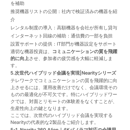
を補助
推奨機器リストの公開：社内で検証済みの機器を紹
介
レンタル制度の導入：高額機器を会社が所有し貸与
インターネット回線の補助：通信費の一部を負担
設置サポートの提供：IT部門が機器設定をサポート
適切な機器投資は、
コミュニケーションの質を飛躍
的に向上
させ、参加者の疲労感を大幅に軽減しま
す。
5.次世代ハイブリッド会議を実現|Nearityシリーズ
テレワークでコミュニケーションの質を飛躍的に向
上させるには、運用改善だけでなく、会議環境その
ものの最適化が不可欠です。特にハイブリッドワー
クでは、対面とリモートの体験差をなくすことが、
生産性向上の鍵となります。
ここでは、次世代のハイブリッド会議を実現する
Nearityの代表的な2製品をご紹介します。
5-1. Nearity 360 Alien｜4Kパノラマ対応の会議用