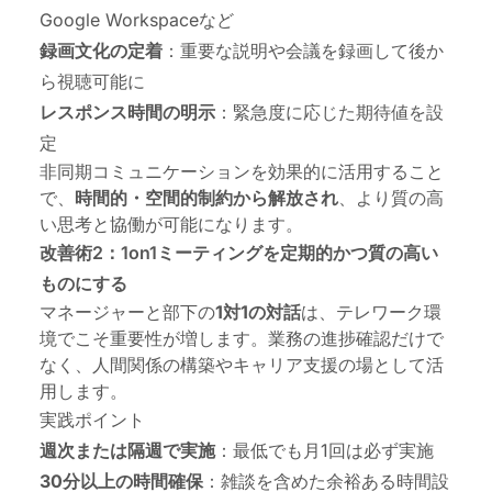
Google Workspaceなど
録画文化の定着
：重要な説明や会議を録画して後か
ら視聴可能に
レスポンス時間の明示
：緊急度に応じた期待値を設
定
非同期コミュニケーションを効果的に活用すること
で、
時間的・空間的制約から解放され
、より質の高
い思考と協働が可能になります。
改善術2：1on1ミーティングを定期的かつ質の高い
ものにする
マネージャーと部下の
1対1の対話
は、テレワーク環
境でこそ重要性が増します。業務の進捗確認だけで
なく、人間関係の構築やキャリア支援の場として活
用します。
実践ポイント
週次または隔週で実施
：最低でも月1回は必ず実施
30分以上の時間確保
：雑談を含めた余裕ある時間設