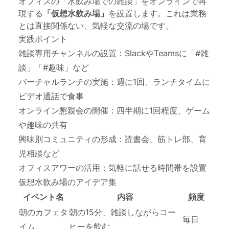
オフィスの「水飲み場での雑談」をオンラインで再
現する
「仮想水飲み場」
を設置します。これは業務
とは直接関係ない、気軽な交流の場です。
実践ポイント
雑談専用チャンネルの設置：SlackやTeamsに「#雑
談」「#趣味」など
バーチャルランチの実施：週に1回、ランチタイムに
ビデオ通話で食事
オンライン懇親会の開催：四半期に1回程度、ゲーム
や趣味の共有
興味別コミュニティの形成：読書会、筋トレ部、育
児相談など
オフィスアワーの活用：気軽に話せる時間帯を設置
仮想水飲み場のアイデア集
イベント名
内容
頻度
朝のカフェタ
朝の15分、雑談しながらコー
毎日
イム
ヒーを飲む