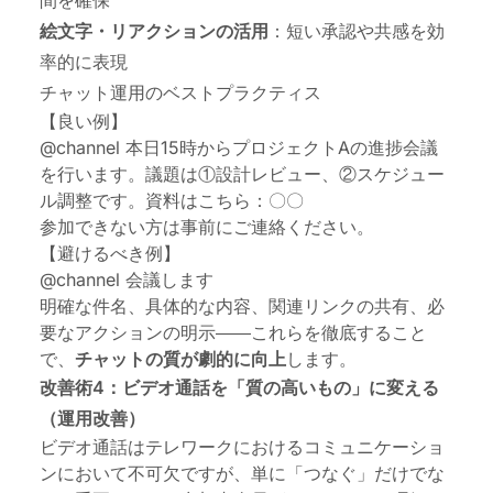
絵文字・リアクションの活用
：短い承認や共感を効
率的に表現
チャット運用のベストプラクティス
【良い例】
@channel 本日15時からプロジェクトAの進捗会議
を行います。議題は①設計レビュー、②スケジュー
ル調整です。資料はこちら：〇〇
参加できない方は事前にご連絡ください。
【避けるべき例】
@channel 会議します
明確な件名、具体的な内容、関連リンクの共有、必
要なアクションの明示――これらを徹底すること
で、
チャットの質が劇的に向上
します。
改善術4：ビデオ通話を「質の高いもの」に変える
（運用改善）
ビデオ通話はテレワークにおけるコミュニケーショ
ンにおいて不可欠ですが、単に「つなぐ」だけでな