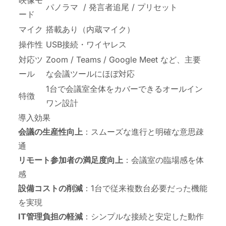
パノラマ / 発言者追尾 / プリセット
ード
マイク
搭載あり（内蔵マイク）
操作性
USB接続・ワイヤレス
対応ツ
Zoom / Teams / Google Meet など、主要
ール
な会議ツールにほぼ対応
1台で会議室全体をカバーできるオールイン
特徴
ワン設計
導入効果
会議の生産性向上
：スムーズな進行と明確な意思疎
通
リモート参加者の満足度向上
：会議室の臨場感を体
感
設備コストの削減
：1台で従来複数台必要だった機能
を実現
IT管理負担の軽減
：シンプルな接続と安定した動作