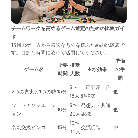
チームワークを高めるゲーム選定のための比較ガイ
ド
15個のゲームから最適なものを選ぶための比較表で
す。目的と時間に応じて活用してください。
準備
所要
推奨
ゲーム名
主な効果
の手
時間
人数
間
5〜
自己開示・信
2つの真実と1つの嘘
15分
低
15人
頼構築
ワードアソシエーシ
5〜
発想力・共通
10分
低
ョン
20人
認識
10〜
名刺交換ビンゴ
15分
交流促進
中
30人