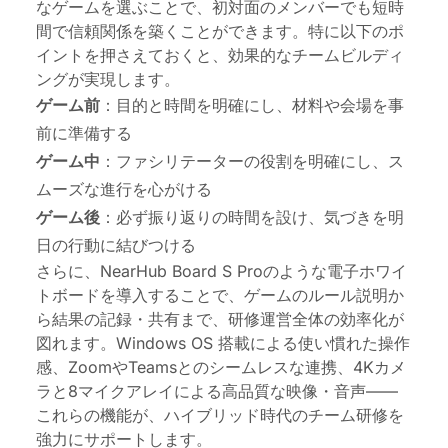
なゲームを選ぶことで、初対面のメンバーでも短時
間で信頼関係を築くことができます。特に以下のポ
イントを押さえておくと、効果的なチームビルディ
ングが実現します。
ゲーム前
：目的と時間を明確にし、材料や会場を事
前に準備する
ゲーム中
：ファシリテーターの役割を明確にし、ス
ムーズな進行を心がける
ゲーム後
：必ず振り返りの時間を設け、気づきを明
日の行動に結びつける
さらに、NearHub Board S Proのような電子ホワイ
トボードを導入することで、ゲームのルール説明か
ら結果の記録・共有まで、研修運営全体の効率化が
図れます。Windows OS 搭載による使い慣れた操作
感、ZoomやTeamsとのシームレスな連携、4Kカメ
ラと8マイクアレイによる高品質な映像・音声——
これらの機能が、ハイブリッド時代のチーム研修を
強力にサポートします。