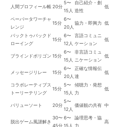
5〜
自己紹介・創
人間プロフィール帳
20分
低
15人
造性
ペーパータワーチャ
6〜
15分
協力・即興力
低
レンジ
20人
バックトゥバックド
6〜
言語コミュニ
15分
低
ローイング
12人
ケーション
6〜
非言語コミュ
ブラインドポリゴン
15分
低
15人
ニケーション
6〜
正確な情報伝
メッセージリレー
15分
低
20人
達
コラボレーティブス
5〜
傾聴力・発想
15分
低
トーリーテリング
15人
力
5〜
バリューソート
20分
価値観の共有
中
12人
30〜
6〜
論理思考・協
脱出ゲーム風謎解き
高
45分
15人
力