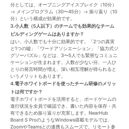
分としては、オープニングアイスブレイク（10分）
→ メインプログラム（30〜45分）→ 振り返り（10
分）という構成が効果的です。
3.小人数（5人以下）のチームでも効果的なチーム
ビルディングゲームはありますか？
はい、小人数でも十分に効果的です。「2つの真実
と1つの嘘」「ワードアソシエーション」「協力式ジ
グソーパズル」などは、3〜5人でも緊密なコミュニ
ケーションが生まれます。人数が少ない分、一人ひ
とりの発言時間が増え、深い相互理解が得られると
いうメリットもあります。
4.電子ホワイトボードを使ったチーム研修のメリッ
トは何ですか？
電子ホワイトボードを活用すると、ボードゲームの
進行状況を全員で確認でき、書いた内容を保存・共
有できるため振り返りが充実します。NearHub
Board S ProのようなWindows搭載モデルでは、
ZoomやTeamsとの連携もスムーズで、リモート参