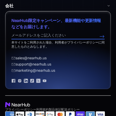
vs. Surface Hub 2S
Nearity 360 Alien
会社
ヘルプセンター
vs. Samsung Flip
Nearity 120 Max
弊社について
ダウンロードセンター
NearHub限定キャンペーン、最新機能や更新情報
vs. Vibe Board
アプリ統合
特定商取引法に基づく表記
などをお届けします。
返品ポリシー
vs. Neat Board 65
NearHub Demo
営業担当へのお問い合わせ
-->
免責事項
vs. Android Boards
本サイトをご利用された場合、利用者がプライバシーポリシーに同
サポートへのお問い合わせ
意したものとみなします。
vs. Chromium Boards
お見積り依頼
sales@nearhub.us
vs. Owl Labs Solution
販売代理店になる
support@nearhub.us
marketing@nearhub.us
プライバシーポリシー
ブランド認証
プライバシーポリシー
利用規約
製品保証
配送ポリシー