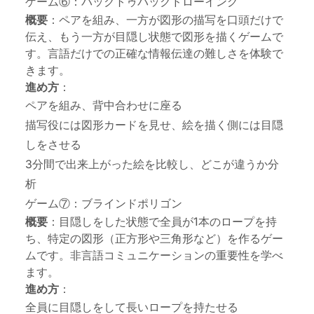
ゲーム⑥：バックトゥバックドローイング
概要
：ペアを組み、一方が図形の描写を口頭だけで
伝え、もう一方が目隠し状態で図形を描くゲームで
す。言語だけでの正確な情報伝達の難しさを体験で
きます。
進め方
：
ペアを組み、背中合わせに座る
描写役には図形カードを見せ、絵を描く側には目隠
しをさせる
3分間で出来上がった絵を比較し、どこが違うか分
析
ゲーム⑦：ブラインドポリゴン
概要
：目隠しをした状態で全員が1本のロープを持
ち、特定の図形（正方形や三角形など）を作るゲー
ムです。非言語コミュニケーションの重要性を学べ
ます。
進め方
：
全員に目隠しをして長いロープを持たせる