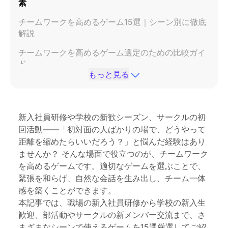
素
チームワークを高めるゲーム15選｜シーン別に徹底
解説
チームワークを高めるゲーム選定のための比較ガイ
ド
もっと見る
チームワークを高めるゲーム効果を最大化する実施
ポイント
電子ホワイトボードでチーム研修を次のレベルへ
新入社員研修
や学校の新歓シーズン、サークルの初
回活動——「初対面の人ばかりの場で、どうやって
まとめ：明日から使えるチームワークの架け橋
距離を縮めたらいいだろう？」と悩んだ経験はあり
よくある質問（FAQ）
ませんか？ そんな場面で役立つのが、チームワーク
を高めるゲームです。適切なゲームを選ぶことで、
緊張を和らげ、自然な会話を生み出し、チーム一体
感を築くことができます。
本記事では、職場の新入社員研修から学校の新入生
歓迎、部活動やサークルの新メンバー交流まで、さ
まざまなシーンで使えるゲームを15選厳選してご紹