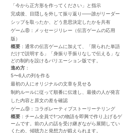
「今から正方形を作ってください」と指示
完成後、目隠しを外して振り返り——誰がリーダー
シップを取ったか、どう意思決定したかを共有
ゲーム⑧：メッセージリレー（伝言ゲームの応用
版）
概要
：通常の伝言ゲームに加えて、「限られた単語
だけで説明する」「身振り手振りなしで伝える」な
どの制約を設けるバリエーション版です。
進め方
：
5〜6人の列を作る
最初の人にオリジナルの文章を見せる
制約ルールに従って順番に伝達し、最後の人が発言
した内容と原文の差を確認
ゲーム⑨：コラボレーティブストーリーテリング
概要
：チーム全員で1つの物語を即興で作り上げるゲ
ームです。前の人の話を受け継ぎながら展開してい
くため、傾聴力と発想力が鍛えられます。