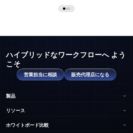
ハイブリッドなワークフローへ
よう
こそ
営業担当に相談
販売代理店になる
製品
NearHub Board Max
リソース
NearHub Board S Pro
ブログ
ホワイトボード比較
NearHub Board S
NearHub アカデミー