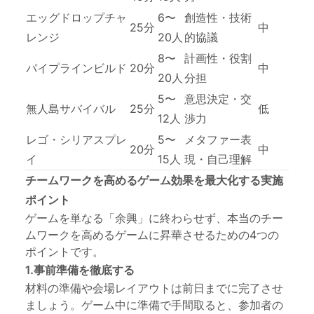
エッグドロップチャ
6〜
創造性・技術
25分
中
レンジ
20人
的協議
8〜
計画性・役割
パイプラインビルド
20分
中
20人
分担
5〜
意思決定・交
無人島サバイバル
25分
低
12人
渉力
レゴ・シリアスプレ
5〜
メタファー表
20分
中
イ
15人
現・自己理解
チームワークを高めるゲーム効果を最大化する実施
ポイント
ゲームを単なる「余興」に終わらせず、本当のチー
ムワークを高めるゲームに昇華させるための4つの
ポイントです。
1.事前準備を徹底する
材料の準備や会場レイアウトは前日までに完了させ
ましょう。ゲーム中に準備で手間取ると、参加者の