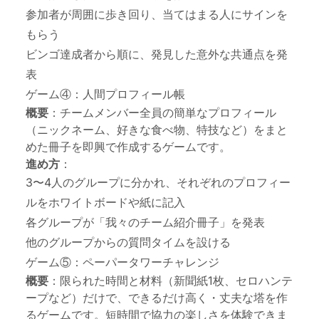
参加者が周囲に歩き回り、当てはまる人にサインを
もらう
ビンゴ達成者から順に、発見した意外な共通点を発
表
ゲーム④：人間プロフィール帳
概要
：チームメンバー全員の簡単なプロフィール
（ニックネーム、好きな食べ物、特技など）をまと
めた冊子を即興で作成するゲームです。
進め方
：
3〜4人のグループに分かれ、それぞれのプロフィー
ルをホワイトボードや紙に記入
各グループが「我々のチーム紹介冊子」を発表
他のグループからの質問タイムを設ける
ゲーム⑤：ペーパータワーチャレンジ
概要
：限られた時間と材料（新聞紙1枚、セロハンテ
ープなど）だけで、できるだけ高く・丈夫な塔を作
るゲームです。短時間で協力の楽しさを体験できま