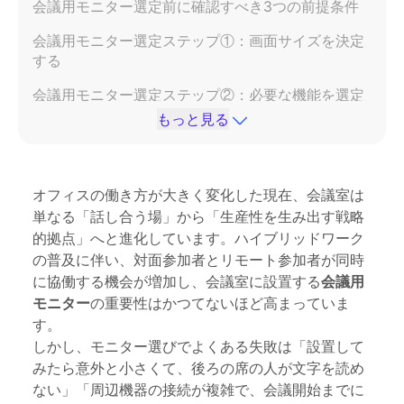
会議用モニター選定前に確認すべき3つの前提条件
会議用モニター選定ステップ①：画面サイズを決定
する
会議用モニター選定ステップ②：必要な機能を選定
する
もっと見る
会議用モニター選定ステップ③：解像度と画質を確
認する
オフィスの働き方が大きく変化した現在、会議室は
会議用モニター選定ステップ④：接続性と互換性を
単なる「話し合う場」から「生産性を生み出す戦略
確認する
的拠点」へと進化しています。ハイブリッドワーク
会議用モニター選定ステップ⑤：設置方法と運用性
の普及に伴い、対面参加者とリモート参加者が同時
を検討する
に協働する機会が増加し、会議室に設置する
会議用
モニター
の重要性はかつてないほど高まっていま
おすすめ会議用モニターモデル比較：NearHub
す。
Board Max vs 主要競合
しかし、モニター選びでよくある失敗は「設置して
予算別の会議用モニター選び方ガイド
みたら意外と小さくて、後ろの席の人が文字を読め
ない」「周辺機器の接続が複雑で、会議開始までに
会議用モニター選定に関するよくある失敗と対処法