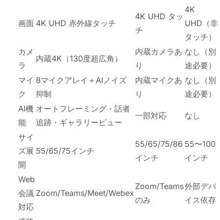
4K
4K UHD タッ
画面
4K UHD 赤外線タッチ
UHD（非
チ
タッチ）
カメ
内蔵カメラあ
なし（別
内蔵4K（130度超広角）
ラ
り
途必要）
マイ
8マイクアレイ＋AIノイズ
内蔵マイクあ
なし（別
ク
抑制
り
途必要）
AI機
オートフレーミング・話者
一部対応
なし
能
追跡・ギャラリービュー
サイ
55/65/75/86
55〜100
ズ展
55/65/75インチ
インチ
インチ
開
Web
Zoom/Teams
外部デバ
会議
Zoom/Teams/Meet/Webex
のみ
イス依存
対応