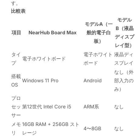
す。
比較表
モデル
モデルA（一
B（液晶
項目
NearHub Board Max
般的電子白
ディスプ
板）
レイ型）
タイ
電子ホワイト
液晶ディ
電子ホワイトボード
プ
ボード
スプレイ
なし（外
搭載
Windows 11 Pro
Android
部入力の
OS
み）
プロ
セッ
第12世代 Intel Core i5
ARM系
なし
サー
メモ
16GB RAM + 256GB スト
4〜8GB
なし
リ
レージ