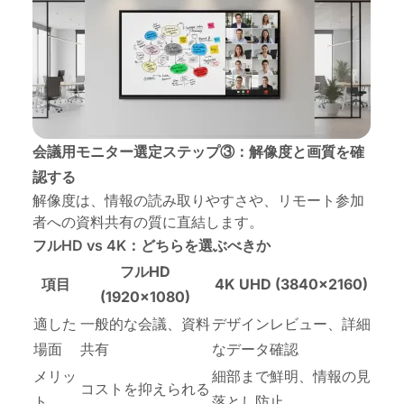
会議用モニター選定ステップ③：解像度と画質を確
認する
解像度は、情報の読み取りやすさや、リモート参加
者への資料共有の質に直結します。
フルHD vs 4K：どちらを選ぶべきか
フルHD
項目
4K UHD (3840×2160)
(1920×1080)
適した
一般的な会議、資料
デザインレビュー、詳細
場面
共有
なデータ確認
メリッ
細部まで鮮明、情報の見
コストを抑えられる
ト
落とし防止