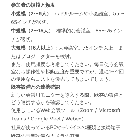
参加者の規模と頻度
小規模（2〜6人）
: ハドルルームや小会議室。55〜
65インチが適切。
中規模（7〜15人）
: 標準的な会議室。65〜75イン
チが適切。
大規模（16人以上）
: 大会議室。75インチ以上、ま
たはプロジェクターを検討。
また、使用頻度も考慮してください。毎日使う会議
室なら操作性や起動速度が重要ですが、週に1〜2回
の使用ならコストを優先してもよいでしょう。
既存設備との連携確認
新しい会議用モニター
を導入する際、既存の設備と
どう連携するかを確認してください。
使用しているWeb会議ツール（Zoom / Microsoft
Teams / Google Meet / Webex）
社員が使っているPCやデバイスの種類と接続端子
既存の音響設備やカメラの有無