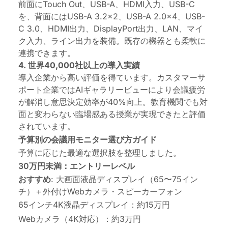
前面にTouch Out、USB-A、HDMI入力、USB-C
を、背面にはUSB-A 3.2×2、USB-A 2.0×4、USB-
C 3.0、HDMI出力、DisplayPort出力、LAN、マイ
ク入力、ライン出力を装備。既存の機器とも柔軟に
連携できます。
4. 世界40,000社以上の導入実績
導入企業から高い評価を得ています。カスタマーサ
ポート企業ではAIギャラリービューにより会議疲労
が解消し意思決定効率が40%向上。教育機関でも対
面と変わらない臨場感ある授業が実現できたと評価
されています。
予算別の会議用モニター選び方ガイド
予算に応じた最適な選択肢を整理しました。
30万円未満：エントリーレベル
おすすめ
: 大画面液晶ディスプレイ（65〜75イン
チ）＋外付けWebカメラ・スピーカーフォン
65インチ4K液晶ディスプレイ：約15万円
Webカメラ（4K対応）：約3万円