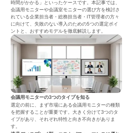
時間がかかる」といったケースです。本記事では、
会議用モニターや会議室モニターの選び方を検討さ
FAQ：会議用モニター選びのよくある質問
れている企業担当者・総務担当者・IT管理者の方々
まとめ：最適な会議用モニターを選ぶためのアクシ
に向けて、失敗のない導入のための5つの選定ポイ
ョンプラン
ントと、おすすめモデルを徹底解説します。
会議用モニターの3つのタイプを知る
選定の前に、まず市場にある会議用モニターの種類
を把握することが重要です。大きく分けて3つのタ
イプがあり、それぞれ特性と向き不向きがありま
す。