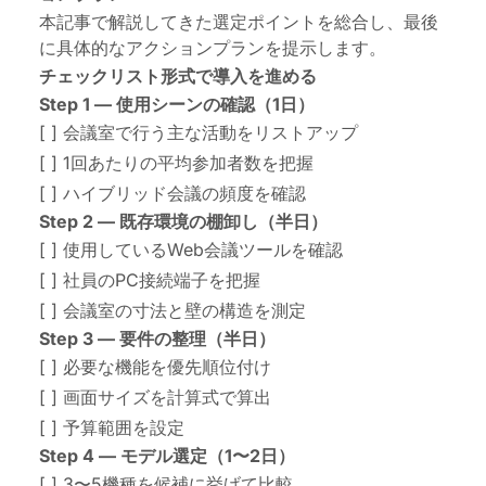
本記事で解説してきた選定ポイントを総合し、最後
に具体的なアクションプランを提示します。
チェックリスト形式で導入を進める
Step 1 — 使用シーンの確認（1日）
[ ] 会議室で行う主な活動をリストアップ
[ ] 1回あたりの平均参加者数を把握
[ ] ハイブリッド会議の頻度を確認
Step 2 — 既存環境の棚卸し（半日）
[ ] 使用しているWeb会議ツールを確認
[ ] 社員のPC接続端子を把握
[ ] 会議室の寸法と壁の構造を測定
Step 3 — 要件の整理（半日）
[ ] 必要な機能を優先順位付け
[ ] 画面サイズを計算式で算出
[ ] 予算範囲を設定
Step 4 — モデル選定（1〜2日）
[ ] 3〜5機種を候補に挙げて比較