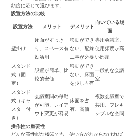
頻度に応じて選びます。
設置方法の比較
向いている場
設置方法
メリット
デメリット
面
床面がすっき
移動ができ
専用会議室、
壁掛け
り、スペース有
ない、配線
使用頻度が高
効活用
工事が必要
い部屋
スタンド
移動ができ
設置が簡単、比
一般的な会議
式（固
ない、床面
較的安価
室
定）
を少し占有
スタンド
会議室間の移動
複数会議室で
式（キャ
床面を占
が可能、レイア
共用、フレキ
スター付
有、高価
ウト変更が容易
シブルな空間
き）
操作性の重要性
どんな高性能な機器でも、使い方がわからなければ