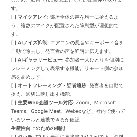
す。
[ ]
マイクアレイ
: 部屋全体の声を均一に拾えるよ
う、複数のマイクが配置された阵列型が理想的で
す。
[ ]
AIノイズ抑制
: エアコンの風音やキーボード音を
自動で除去し、発言者の声を鮮明に伝えます。
[ ]
AIギャラリービュー
: 参加者一人ひとりを個別に
フレーミングして表示する機能。リモート側の参加
感を高めます。
[ ]
オートフレーミング・話者追跡
: 発言者を自動で
捉え、適切に映し出す機能。
[ ]
主要Web会議ツール対応
: Zoom、Microsoft
Teams、Google Meet、Webexなど、社内で使って
いるツールと連携できるか確認。
生産性向上のための機能
[ ]
タッチパネル
: 画面に直接書き込みができ、資料