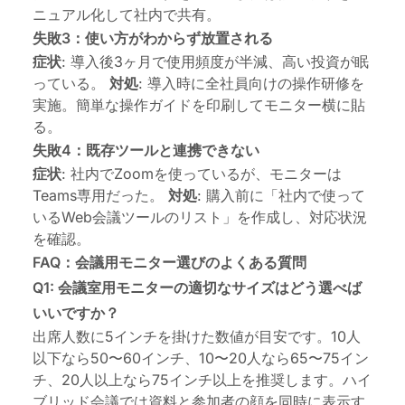
ニュアル化して社内で共有。
失敗3：使い方がわからず放置される
症状
: 導入後3ヶ月で使用頻度が半減、高い投資が眠
っている。
対処
: 導入時に全社員向けの操作研修を
実施。簡単な操作ガイドを印刷してモニター横に貼
る。
失敗4：既存ツールと連携できない
症状
: 社内でZoomを使っているが、モニターは
Teams専用だった。
対処
: 購入前に「社内で使って
いるWeb会議ツールのリスト」を作成し、対応状況
を確認。
FAQ：会議用モニター選びのよくある質問
Q1: 会議室用モニターの適切なサイズはどう選べば
いいですか？
出席人数に5インチを掛けた数値が目安です。10人
以下なら50〜60インチ、10〜20人なら65〜75イン
チ、20人以上なら75インチ以上を推奨します。ハイ
ブリッド会議では資料と参加者の顔を同時に表示す