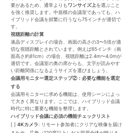
要があるため、通常よりも
ワンサイズ上
を選ぶこと
を強く推奨します。中規模の会議室であっても、ハ
イブリッド会議を頻繁に行うなら75インチが適切で
す。
視聴距離の計算
液晶ディスプレイの場合、画面の高さの3〜5倍が適
切な視聴距離とされています。例えば65インチ（画
面高さ約81cm）の場合、視聴距離は2.4m〜4.0mが
適切です。会議室の奥の席からも、文字が読みやす
い距離関係になるようサイズを選びましょう。
会議用モニター選定ステップ②：必要な機能を選定
する
会議用モニターに求める機能は、使用シーンによっ
て大きく異なります。ここでは、ハイブリッド会議
時代に特に重要な機能を整理します。
ハイブリッド会議に必須の機能チェックリスト
[ ]
4Kカメラ
: リモート参加者にクリアな映像を届け
るため。広角（120度以上）だと部屋全体が映りま