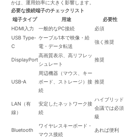
かは、運用効率に大きく影響します。
必要な接続端子のチェックリスト
端子タイプ
用途
必要性
HDMI入力
一般的なPC接続
必須
USB Type-
ケーブル1本で映像・給
強く推奨
C
電・データ転送
高画質表示、高リフレッ
DisplayPort
推奨
シュレート
周辺機器（マウス、キー
USB-A
ボード、ストレージ）接
推奨
続
ハイブリッド
LAN（有
安定したネットワーク接
会議では必須
線）
続
級
ワイヤレスキーボード・
Bluetooth
あれば便利
マウス接続