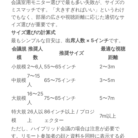
会議室用モニター選びで最も多い失敗が、サイズの
ミスマッチです。「大きすぎればいい」というわけ
でもなく、部屋の広さや視聴距離に応じた適切なサ
イズ選びが重要です。
サイズ選びの計算式
最もシンプルな目安は、
出席人数 × 5インチ
です。
会議規
推奨人
最適な視聴
推奨サイズ
模
数
距離
小規模
2〜6人
55〜65インチ
2〜3m
7〜15
中規模
65〜75インチ
3〜5m
人
16〜25
大規模
75〜85インチ
5〜7m
人
特大規
26人以
86インチ以上 / プロジ
7m以上
模
上
ェクター
ただし、ハイブリッド会議の場合は注意が必要で
す。リモート参加者の顔と資料を同時に表示する必