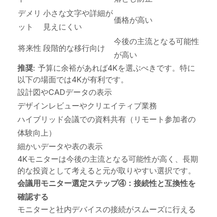
デメリ
小さな文字や詳細が
価格が高い
ット
見えにくい
今後の主流となる可能性
将来性
段階的な移行向け
が高い
推奨
: 予算に余裕があれば4Kを選ぶべきです。特に
以下の場面では4Kが有利です。
設計図やCADデータの表示
デザインレビューやクリエイティブ業務
ハイブリッド会議での資料共有（リモート参加者の
体験向上）
細かいデータや表の表示
4Kモニターは今後の主流となる可能性が高く、長期
的な投資として考えると元が取りやすい選択です。
会議用モニター選定ステップ④：接続性と互換性を
確認する
モニターと社内デバイスの接続がスムーズに行える