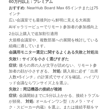
60万円以上：プレミアム
おすすめ
: NearHub Board Max 65インチまたは75
インチ
広い会議室でも最後列から鮮明に見える大画面
AIギャラリービューでリモート参加者の参加感向上
2台以上購入で追加割引適用
大規模会議室や、複数部屋への展開を検討している
組織に適しています。
会議用モニター選定に関するよくある失敗と対処法
失敗1：サイズを小さく選びすぎた
症状
: 後ろの席の人が文字が読めない、リモート参
加者の顔が小さすぎる。
対処
: 購入前に必ず「出席
人数×5インチ」の計算式でサイズを確認。ハイブリ
ッド会議ならワンサイズ上を選ぶ。
失敗2：周辺機器の接続が複雑
症状
: 会議開始までに5分以上かかる、接続トラブル
が頻発。
対処
: オールインワン型（カメラ・マイ
ク・スピーカー内蔵）を選ぶ。または接続手順をマ