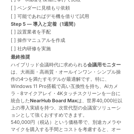
[ ] ベンダーに見積もり依頼
[ ] 可能であればデモ機を借りて試用
Step 5 — 導入と定着（1週間）
[ ] 設置業者を手配
[ ] 操作マニュアルを作成
[ ] 社内研修を実施
最終推奨
ハイブリッド会議時代に求められる
会議用モニター
は、大画面・高画質・オールインワン・シンプル操
作の4つを満たすモデルが最適解です。特に、
Windows 11 Pro搭載で高い互換性を持ち、AIカメ
ラ・8マイクアレイ・4Kタッチスクリーンを一台に
統合した
NearHub Board Max
は、世界40,000社以
上の導入実績を持つ、次世代型の会議室ソリューシ
ョンとして強くおすすめできます。
540,000円（税込）という価格帯で、別途カメラや
マイクを購入する手間とコストを考慮すると、オー