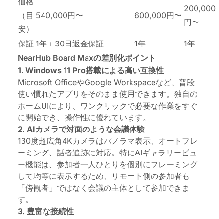
価格
200,000
（目
540,000円〜
600,000円〜
円〜
安）
保証
1年＋30日返金保証
1年
1年
NearHub Board Maxの差別化ポイント
1. Windows 11 Pro搭載による高い互換性
Microsoft OfficeやGoogle Workspaceなど、普段
使い慣れたアプリをそのまま使用できます。独自の
ホームUIにより、ワンクリックで必要な作業をすぐ
に開始でき、操作性に優れています。
2. AIカメラで対面のような会議体験
130度超広角4Kカメラはパノラマ表示、オートフレ
ーミング、話者追跡に対応。特にAIギャラリービュ
ー機能は、参加者一人ひとりを個別にフレーミング
して均等に表示するため、リモート側の参加者も
「傍観者」ではなく会議の主体として参加できま
す。
3. 豊富な接続性