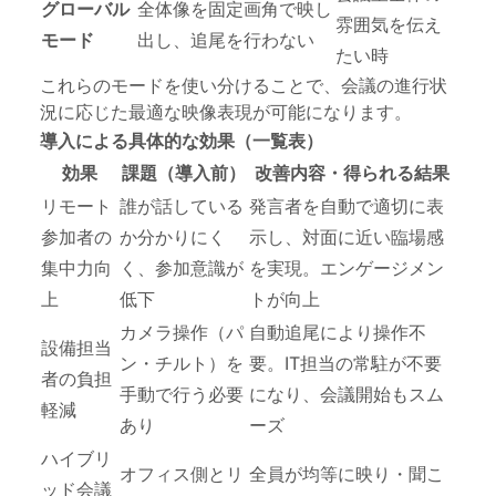
グローバル
全体像を固定画角で映し
雰囲気を伝え
モード
出し、追尾を行わない
たい時
これらのモードを使い分けることで、会議の進行状
況に応じた最適な映像表現が可能になります。
導入による具体的な効果（一覧表）
効果
課題（導入前）
改善内容・得られる結果
リモート
誰が話している
発言者を自動で適切に表
参加者の
か分かりにく
示し、対面に近い臨場感
集中力向
く、参加意識が
を実現。エンゲージメン
上
低下
トが向上
カメラ操作（パ
自動追尾により操作不
設備担当
ン・チルト）を
要。IT担当の常駐が不要
者の負担
手動で行う必要
になり、会議開始もスム
軽減
あり
ーズ
ハイブリ
オフィス側とリ
全員が均等に映り・聞こ
ッド会議