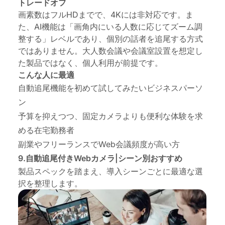
トレードオフ
画素数はフルHDまでで、4Kには非対応です。ま
た、AI機能は「画角内にいる人数に応じてズーム調
整する」レベルであり、個別の話者を追尾する方式
ではありません。大人数会議や会議室設置を想定し
た製品ではなく、個人利用が前提です。
こんな人に最適
自動追尾機能を初めて試してみたいビジネスパーソ
ン
予算を抑えつつ、固定カメラよりも便利な体験を求
める在宅勤務者
副業やフリーランスでWeb会議頻度が高い方
9.自動追尾付きWebカメラ|シーン別おすすめ
製品スペックを踏まえ、導入シーンごとに最適な選
択を整理します。