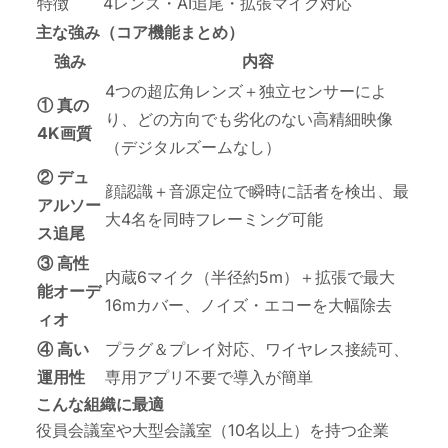
特徴
4レンズ・AI追尾・拡張マイク対応
主な強み（コア機能まとめ）
強み
内容
4つの超広角レンズ＋独立センサーによ
① 真の
り、どの方向でも劣化のない高精細映像
4K画質
（デジタルズームなし）
② デュ
顔認識＋音源定位で瞬時に話者を検出、最
アルソー
大4名を同時フレーミング可能
ス追尾
③ 高性
内蔵6マイク（半径約5m）＋拡張で最大
能オーデ
16mカバー、ノイズ・エコーを大幅除去
ィオ
④ 高い
プラグ＆プレイ対応、ワイヤレス接続可、
運用性
専用アプリ不要で導入が簡単
こんな組織に最適
役員会議室や大型会議室（10名以上）を持つ企業