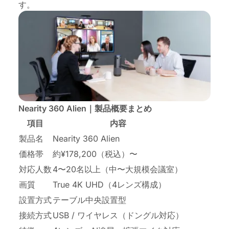
す。
Nearity 360 Alien｜製品概要まとめ
項目
内容
製品名
Nearity 360 Alien
価格帯
約¥178,200（税込）〜
対応人数
4〜20名以上（中〜大規模会議室）
画質
True 4K UHD（4レンズ構成）
設置方式
テーブル中央設置型
接続方式
USB / ワイヤレス（ドングル対応）