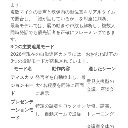
ます。
複数マイクの音声と映像内の顔位置をリアルタイム
で照合し、「誰が話しているか」を即座に判断。
最新モデルでは、唇の動きや声紋も解析し、複数人
同時発話でも優先話者を正確にフレーミングできま
す。
3つの主要追尾モード
2026年現在の自動追尾カメラには、おおむね以下の
3つの撮影モードが搭載されています。
モード名
動作内容
適したシーン
ディスカッ
発言者を自動検出し、最
意見交換型の
ションモー
大4名程度を同時に画面
会議、座談会
ド
に表示
プレゼンテ
特定の話者をロックオン
研修、講義、
ーションモ
し、自動ズームで追従
トレーニング
ード
会議室全体の