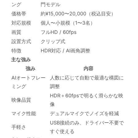
ング
門モデル
価格帯
約¥15,000〜20,000（税込目安）
対応規模
個人〜小規模（1〜3名）
画質
フルHD / 60fps
設置方式
クリップ式
特徴
HDR対応 / AI画角調整
主な強み
強み
内容
AIオートフレー
人数に応じて自動で最適な構図に
ミング
調整
HDR＋60fpsで明るく滑らかな映
映像品質
像
マイク性能
デュアルマイクでノイズを軽減
USB接続のみ、ドライバー不要で
手軽さ
すぐ使える