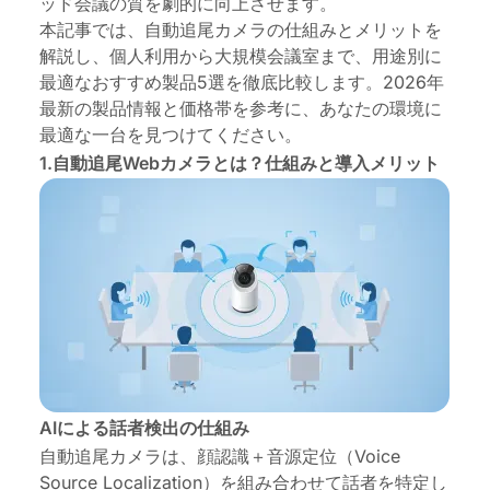
ッド会議の質を劇的に向上させます。
デート
本記事では、自動追尾カメラの仕組みとメリットを
FAQ｜自動追尾Webカメラに関するよくある質問
解説し、個人利用から大規模会議室まで、用途別に
最適なおすすめ製品5選を徹底比較します。2026年
最新の製品情報と価格帯を参考に、あなたの環境に
最適な一台を見つけてください。
1.自動追尾Webカメラとは？仕組みと導入メリット
AIによる話者検出の仕組み
自動追尾カメラは、顔認識＋音源定位（Voice
Source Localization）を組み合わせて話者を特定し