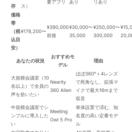
要アプリ
あり
リあり
存
ス）
価格
帯
¥390,000
¥30,000〜
¥250,000〜
¥15,
（税
¥178,200〜
前後
35,000
300,000
20,0
込目
安）
おすすめモ
あなたの状況
理由
デル
ほぼ360°＋4レンズ
大規模会議室（10
Nearity
で死角なし、拡張マ
名以上）で全員の
360 Alien
イクで最大16mまで
声を拾いたい
収音
中規模会議室でシ
単体設置で済む、知
Meeting
ンプルに導入した
名度の高い定番モデ
Owl 5 Pro
い
ル