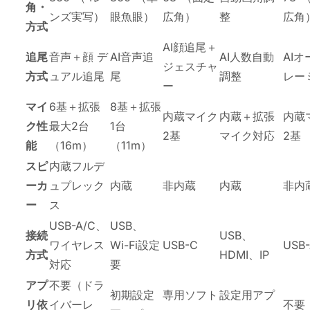
角・
ンズ実写）
眼魚眼）
広角）
整
広角
方式
AI顔追尾＋
追尾
音声＋顔 デ
AI音声追
AI人数自動
AI
ジェスチャ
方式
ュアル追尾
尾
調整
レー
ー
マイ
6基＋拡張
8基＋拡張
内蔵マイク
内蔵＋拡張
内蔵
ク性
最大2台
1台
2基
マイク対応
2基
能
（16m）
（11m）
スピ
内蔵フルデ
ーカ
ュプレック
内蔵
非内蔵
内蔵
非内
ー
ス
USB-A/C、
USB、
接続
USB、
ワイヤレス
Wi-Fi設定
USB-C
USB-
方式
HDMI、IP
対応
要
アプ
不要（ドラ
初期設定
専用ソフト
設定用アプ
リ依
イバーレ
不要