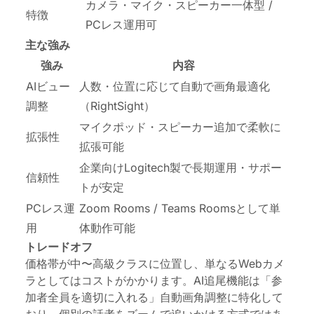
カメラ・マイク・スピーカー一体型 /
特徴
PCレス運用可
主な強み
強み
内容
AIビュー
人数・位置に応じて自動で画角最適化
調整
（RightSight）
マイクポッド・スピーカー追加で柔軟に
拡張性
拡張可能
企業向けLogitech製で長期運用・サポー
信頼性
トが安定
PCレス運
Zoom Rooms / Teams Roomsとして単
用
体動作可能
トレードオフ
価格帯が中〜高級クラスに位置し、単なるWebカメ
ラとしてはコストがかかります。AI追尾機能は「参
加者全員を適切に入れる」自動画角調整に特化して
おり、個別の話者をズームで追いかける方式ではあ