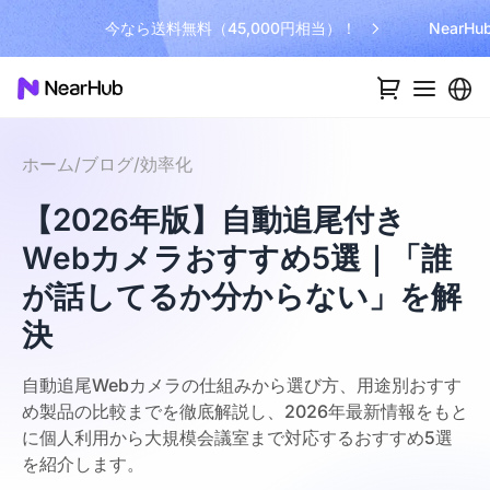
今なら送料無料（45,000円相当）！
NearH
ホーム
/
ブログ
/
効率化
【2026年版】自動追尾付き
Webカメラおすすめ5選｜「誰
が話してるか分からない」を解
決
自動追尾Webカメラの仕組みから選び方、用途別おすす
め製品の比較までを徹底解説し、2026年最新情報をもと
に個人利用から大規模会議室まで対応するおすすめ5選
を紹介します。