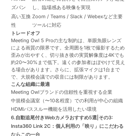
ズパン
し、臨場感ある映像を実現
高い互換
Zoom / Teams / Slack / Webexなど主要
性
ツールに対応
トレードオフ
Meeting Owl 5 Proの主な制約は、単眼魚眼レンズ
による画質の限界です。全周囲を1枚で撮影するため
歪みが出やすく、切り抜き後の実質解像度は4Kでも
約20〜30%まで低下。遠くの参加者はぼやけて見え
る場合があります。さらに、拡張マイクは1台まで
で、大規模会議での収音には制限があります。
こんな組織に最適
Meeting Owlブランドの信頼性を重視する企業
中規模会議室（〜10名程度）での利用が中心の組織
HDMIパススルー機能を活用したい環境
6.自動追尾付きWebカメラおすすめ5選|その3:
Insta360 Link 2C：個人利用の「映り」にこだわる
ならこの一台