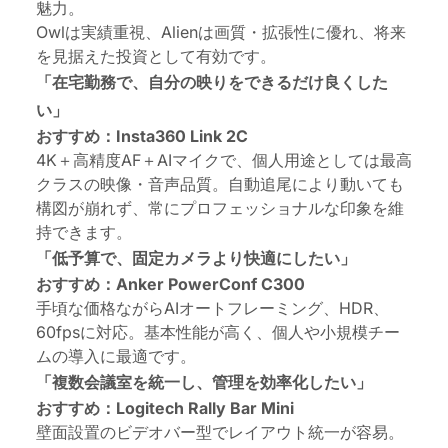
魅力。
Owlは実績重視、Alienは画質・拡張性に優れ、将来
を見据えた投資として有効です。
「在宅勤務で、自分の映りをできるだけ良くした
い」
おすすめ：Insta360 Link 2C
4K＋高精度AF＋AIマイクで、個人用途としては最高
クラスの映像・音声品質。自動追尾により動いても
構図が崩れず、常にプロフェッショナルな印象を維
持できます。
「低予算で、固定カメラより快適にしたい」
おすすめ：Anker PowerConf C300
手頃な価格ながらAIオートフレーミング、HDR、
60fpsに対応。基本性能が高く、個人や小規模チー
ムの導入に最適です。
「複数会議室を統一し、管理を効率化したい」
おすすめ：Logitech Rally Bar Mini
壁面設置のビデオバー型でレイアウト統一が容易。