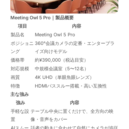
Meeting Owl 5 Pro｜製品概要
項目
内容
製品名
Meeting Owl 5 Pro
ポジショニ
360°会議カメラの定番・エンタープラ
ング
イズ向けモデル
価格帯
約¥390,000（税込目安）
対応規模
中規模会議室（5〜12名）
画質
4K UHD（単眼魚眼レンズ）
特徴
HDMIパススルー搭載・高い互換性
主な強み
強み
内容
手軽な設
テーブル中央に置くだけで、全方向の映
置
像・音声をカバー
AIスムー
話者の動きに合わせて自然にカメラが追従