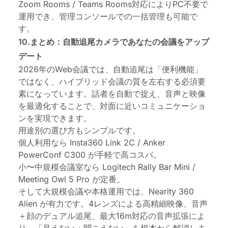
Zoom Rooms / Teams Rooms対応によりPC不要で
運用でき、管理コンソールでの一括管理も可能で
す。
10.まとめ：自動追尾カメラであなたの会議をアップ
デート
2026年のWeb会議では、自動追尾は「便利機能」
ではなく、ハイブリッド会議の質を左右する必須要
素になっています。話者を自動で捉え、音声と映像
を最適化することで、対面に近いコミュニケーショ
ンを実現できます。
用途別の選び方もシンプルです。
個人利用なら Insta360 Link 2C / Anker
PowerConf C300 が手軽で高コスパ。
小〜中規模会議室なら Logitech Rally Bar Mini /
Meeting Owl 5 Pro が定番。
そして大規模会議や本格運用では、Nearity 360
Alien が有力です。4レンズによる高精細映像、音声
＋顔のデュアル追尾、最大16m対応の音声拡張によ
り、「見えない・聞こえない」を根本から解消しま