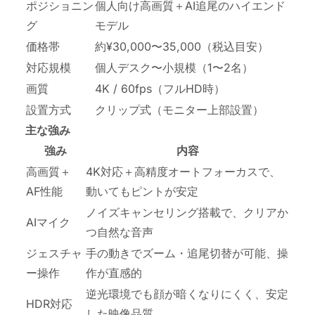
ポジショニン
個人向け高画質＋AI追尾のハイエンド
グ
モデル
価格帯
約¥30,000〜35,000（税込目安）
対応規模
個人デスク〜小規模（1〜2名）
画質
4K / 60fps（フルHD時）
設置方式
クリップ式（モニター上部設置）
主な強み
強み
内容
高画質＋
4K対応＋高精度オートフォーカスで、
AF性能
動いてもピントが安定
ノイズキャンセリング搭載で、クリアか
AIマイク
つ自然な音声
ジェスチャ
手の動きでズーム・追尾切替が可能、操
ー操作
作が直感的
逆光環境でも顔が暗くなりにくく、安定
HDR対応
した映像品質