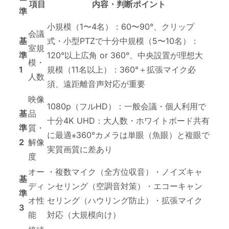
項目
内容・判断ポイント
準
小規模（1〜4名）：60〜90°、クリップ
会議
基
式・小型PTZで十分中規模（5〜10名）：
室規
準
120°以上広角 or 360°、中央設置が理想大
模・
1
規模（11名以上）：360°＋拡張マイク必
人数
須、遠距離音声対応が重要
映像
1080p（フルHD）：一般会議・個人利用で
基
品
十分4K UHD：大人数・ホワイトボード共有
準
質・
に最適※360°カメラは単眼（魚眼）と複眼で
2
解像
実質画質に差あり
度
オー
・複数マイク（全方位収音）・ノイズキャ
基
ディ
ンセリング（空調音対策）・エコーキャン
準
オ性
セリング（ハウリング防止）・拡張マイク
3
能
対応（大規模向け）