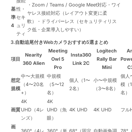
接続
・Zoom / Teams / Google Meet対応・ワイ
基
性・
ヤレス接続対応（レイアウト変更に柔
準
セキ
軟）・ドライバーレス（セキュリティリス
4
ュリ
ク低・企業導入しやすい）
ティ
3.自動追尾付きWebカメラおすすめ5選まとめ
Meeting
Logitech
A
Nearity
Insta360
項目
Owl 5
Rally Bar
Pow
360 Alien
Link 2C
Pro
Mini
C
中〜大規模
中規模
個人
想定
個人（1〜
小〜中規模
（4〜20名
（5〜12
模（1
規模
2名）
（3〜8名）
+）
名）
名）
4K
4K
画質
UHD（4レ
UHD（魚
4K UHD
4K UHD
フル
ンズ）
眼）
画
360°（4レ
360°（単
68°（固定
自動画角調
78°