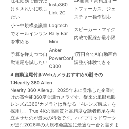
在宅勤務で自分だ
4K画質＋高精度オー
Insta360
けをきれいに映し
トフォーカス、ジェ
Link 2C
たい
スチャー操作対応
小〜中規模会議室
Logitech
スピーカー・マイク
でオールインワン
Rally Bar
内蔵で配線が最小限
を求める
Mini
Anker
予算を抑えつつ自
1万円台でAI自動画角
PowerConf
動追尾を試したい
調整が体験できる
C300
4.自動追尾付きWebカメラおすすめ5選|その
1:Nearity 360 Alien
Nearity 360 Alienは、2025年末に登場した
企業向
けの高性能360度会議カメラ
です。従来の単眼
魚眼
レンズ
式360°カメラとは異なる「4レンズ構成」を
採用し、True 4Kの高画質と高精度な話者追尾を両
立させたのが最大の特徴です。ハイブリッドワーク
が進む2026年の大規模会議室に最適な一台と言えま