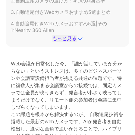
2.自動追尾カメラの選び方：4つの判断基準
3.自動追尾付きWebカメラおすすめ5選まとめ
4.自動追尾付きWebカメラおすすめ5選|その
1:Nearity 360 Alien
もっと見る
5.自動追尾付きWebカメラおすすめ5選|その
2:Meeting Owl 5 Pro
6.自動追尾付きWebカメラおすすめ5選|その3:
Web会議が日常化した今、「誰が話しているか分か
Insta360 Link 2C：個人利用の「映り」にこだわる
らない」というストレスは、多くのビジネスパーソ
ならこの一台
ンや会議室設備担当者が抱える共通の課題です。特
7.自動追尾付きWebカメラおすすめ5選|その
に複数人が集まる会議室からの接続では、固定カメ
4:Logitech Rally Bar Mini
ラでは全員が映りきらず、発言者が小さく映ってし
まうだけでなく、リモート側の参加者は会議に集中
8.自動追尾付きWebカメラおすすめ5選|その5:
しづらくなってしまいます。
Anker PowerConf C300
この課題を根本から解決するのが、 自動追尾技術を
9.自動追尾付きWebカメラ|シーン別おすすめ
搭載した最新のwebカメラです。AIが発言者を自動
検出し、適切な画角で追いかけることで、ハイブリ
10.まとめ：自動追尾カメラであなたの会議をアップ