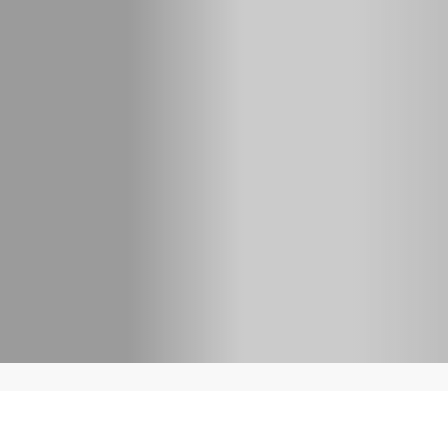
NearHub EDU
: Der