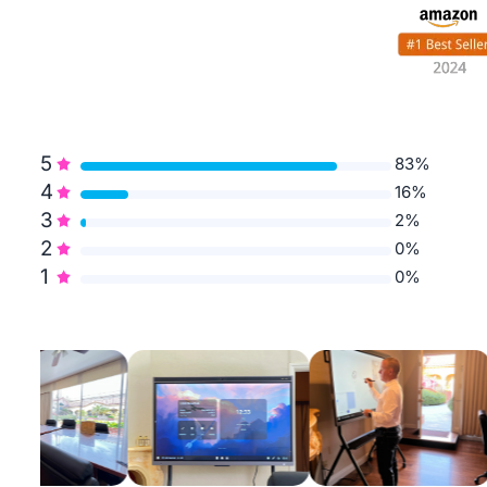
5
83%
4
16%
3
2%
2
0%
1
0%