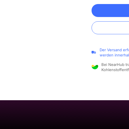
Der Versand erf
werden innerhal
Bei NearHub tr
Kohlenstoffent