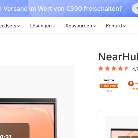
 Versand im Wert von €300 freischalten?
eadsets
Lösungen
Ressourcen
Kontakt
NearHu
4.