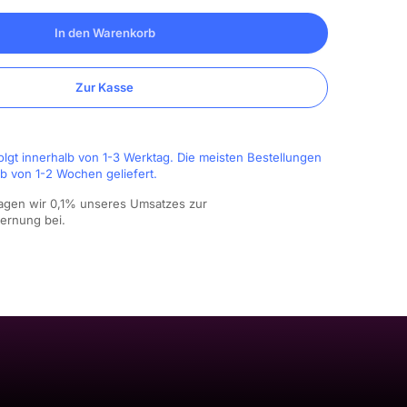
In den Warenkorb
Zur Kasse
olgt innerhalb von 1-3 Werktag. Die meisten Bestellungen
b von 1-2 Wochen geliefert.
agen wir 0,1% unseres Umsatzes zur
fernung bei.