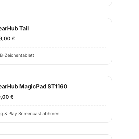
arHub Tail
9,00 €
B-Zeichentablett
earHub MagicPad ST1160
,00 €
ug & Play Screencast abhören