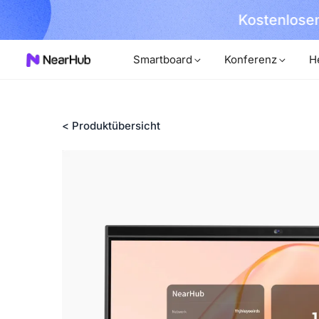
Kostenlosen
hern!
Smartboard
Konferenz
H
< Produktübersicht