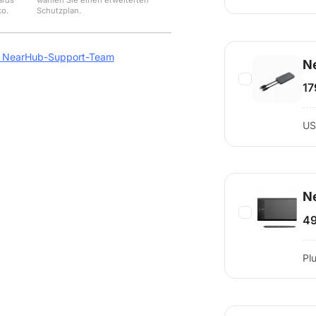
ards
wählen Sie einen erweiterten
ko.
Schutzplan.
m NearHub-Support-Team
Ne
17
US
N
49
Pl