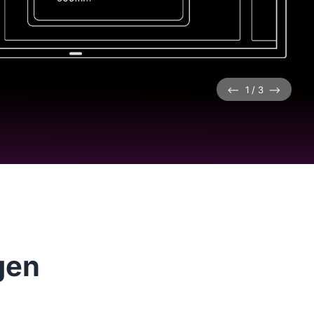
<--
1
/
3
-->
gen