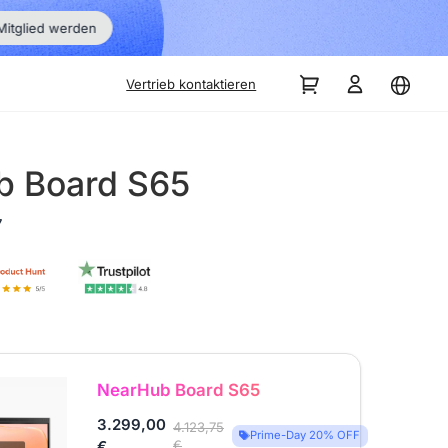
Groß den
Mitglied werden
Vertrieb kontaktieren
b Board S65
7
NearHub Board S65
3.299,00
4.123,75
Prime-Day 20% OFF
€
€