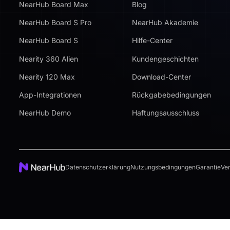
NearHub Board Max
Blog
NearHub Board S Pro
NearHub Akademie
NearHub Board S
Hilfe-Center
Nearity 360 Alien
Kundengeschichten
Nearity 120 Max
Download-Center
App-Integrationen
Rückgabebedingungen
NearHub Demo
Haftungsausschluss
Datenschutzerklärung
Nutzungsbedingungen
Garantie
Ve