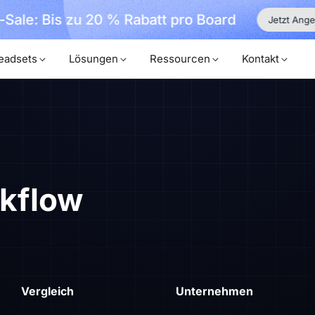
-Sale: Bis zu 20 % Rabatt pro Board
Jetzt Ange
eadsets
Lösungen
Ressourcen
Kontakt
rkflow
Vergleich
Unternehmen