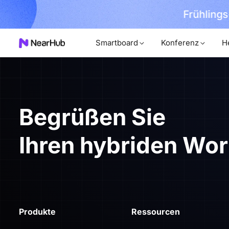
Frühlings
hr erfahren
Smartboard
Konferenz
H
Begrüßen Sie
Ihren hybriden Wo
Produkte
Ressourcen