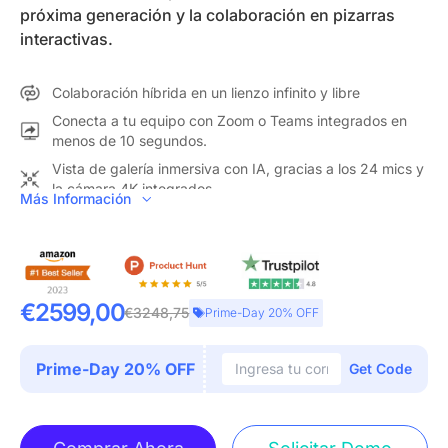
próxima generación y la colaboración en pizarras
interactivas.
Colaboración híbrida en un lienzo infinito y libre
Conecta a tu equipo con Zoom o Teams integrados en
menos de 10 segundos.
Vista de galería inmersiva con IA, gracias a los 24 mics y
la cámara 4K integrados
Más Información
CENTRO DE COLABORACIÓN TODO EN UNO:
NearHub
combina una pizarra digital inteligente (con cámara y
micrófonos integrados) y software de pizarra para crear un
ecosistema abierto con protección de datos de nivel
empresarial. Una sola pizarra inteligente permite
€2599,00
€3248,75
Prime-Day 20% OFF
videoconferencias, proyección inalámbrica, anotaciones,
colaboración en tiempo real y más. Reúnase, idee,
brainstormee y presente, todo en un solo dispositivo.
Prime-Day 20% OFF
Get Code
REUNIONES MÁS INMERSIVAS QUE NUNCA:
Con la matriz
de 24 micrófonos de formación de haz y la cámara IA 4K de
gran angular de 120”, la NearHub Board ofrece modos de
cámara versátiles, incluidos Vista de Galería, Seguimiento del