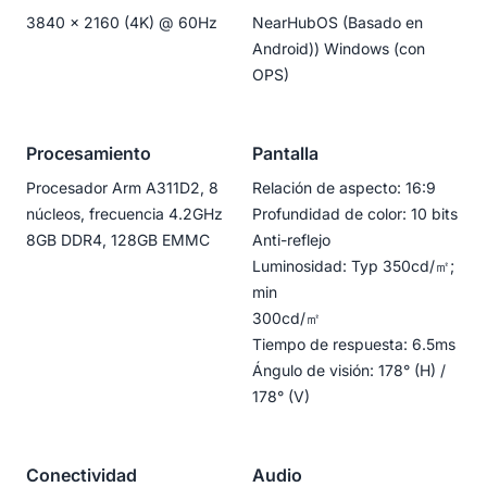
deliver digital signage to all panels.
3840 x 2160 (4K) @ 60Hz
NearHubOS (Basado en
*Fleet Management is expected to release in Q3 2024
Android)) Windows (con
OPS)
Procesamiento
Pantalla
Procesador Arm A311D2, 8
Relación de aspecto: 16:9
núcleos, frecuencia 4.2GHz
Profundidad de color: 10 bits
8GB DDR4, 128GB EMMC
Anti-reflejo
Luminosidad: Typ 350cd/㎡;
min
300cd/㎡
Tiempo de respuesta: 6.5ms
Ángulo de visión: 178° (H) /
178° (V)
Conectividad
Audio