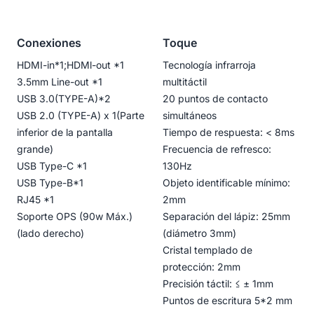
Conexiones
Toque
HDMI-in*1;HDMl-out *1
Tecnología infrarroja
3.5mm Line-out *1
multitáctil
USB 3.0(TYPE-A)*2
20 puntos de contacto
USB 2.0 (TYPE-A) x 1(Parte
simultáneos
inferior de la pantalla
Tiempo de respuesta: < 8ms
grande)
Frecuencia de refresco:
USB Type-C *1
130Hz
USB Type-B*1
Objeto identificable mínimo:
RJ45 *1
2mm
Soporte OPS (90w Máx.)
Separación del lápiz: 25mm
(lado derecho)
(diámetro 3mm)
Cristal templado de
protección: 2mm
Precisión táctil: ≤ ± 1mm
Puntos de escritura 5*2 mm