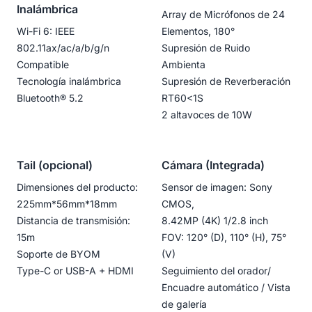
Inalámbrica
Array de Micrófonos de 24
Wi-Fi 6: IEEE
Elementos, 180°
802.11ax/ac/a/b/g/n
Supresión de Ruido
Compatible
Ambienta
Tecnología inalámbrica
Supresión de Reverberación
Bluetooth®️ 5.2
RT60<1S
2 altavoces de 10W
Tail (opcional)
Cámara (Integrada)
Dimensiones del producto:
Sensor de imagen: Sony
225mm*56mm*18mm
CMOS,
Distancia de transmisión:
8.42MP (4K) 1/2.8 inch
15m
FOV: 120° (D), 110° (H), 75°
Soporte de BYOM
(V)
Type-C or USB-A + HDMI
Seguimiento del orador/
Encuadre automático / Vista
de galería