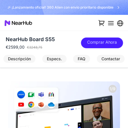
🎉 ¡Lanzamiento oficial! 360 Alien con envío prioritario disponible
NearHub Board S55
Comprar Ahora
€2599,00
€3248,75
Descripción
Especs.
FAQ
Contactar
1/9