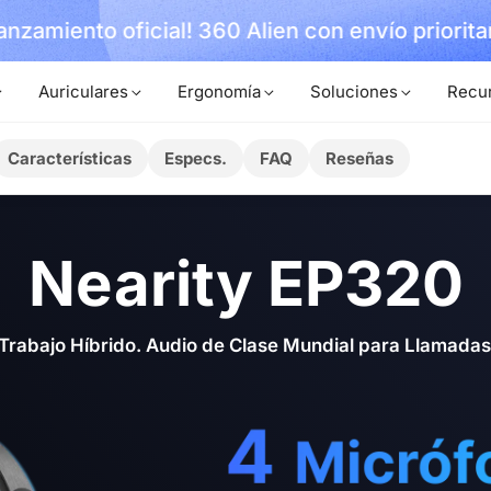
ial! 360 Alien con envío prioritario disponible
Auriculares
Ergonomía
Soluciones
Recu
Características
Especs.
FAQ
Reseñas
Nearity EP320
Trabajo Híbrido. Audio de Clase Mundial para Llamadas