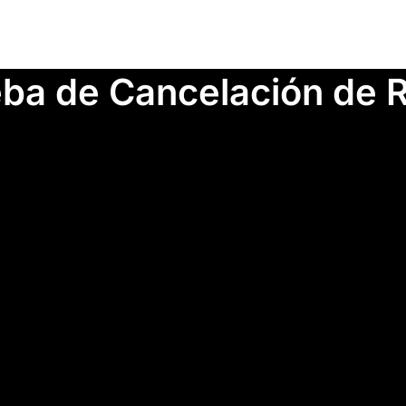
webinars y
Condicio
El cli
ba de Cancelación de 
devolver 
faltan la
devoluci
El re
siete día
devuelto
Si se 
14 días y
técnica, 
esta devo
Garantía
Ofrecem
clientes.