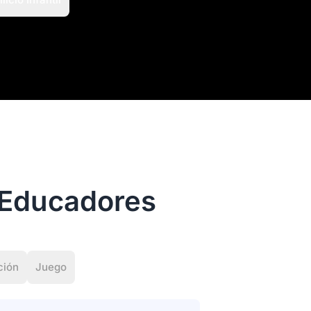
 Educadores
ción
Juego