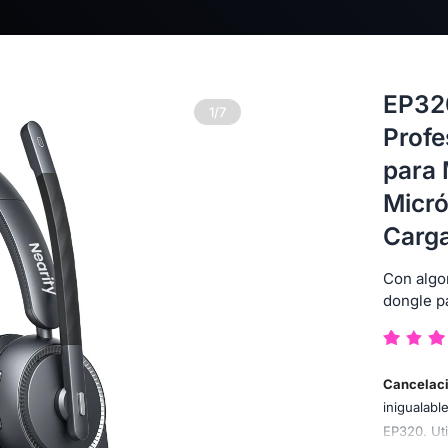
EP320
1/7
Profe
para
Micró
Carg
Con algo
dongle pa
Cancelaci
inigualabl
EP320. Uti