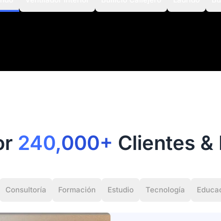
or
240,000+
Clientes &
Consultoría
Formación
Estudio
Tecnología
Educa