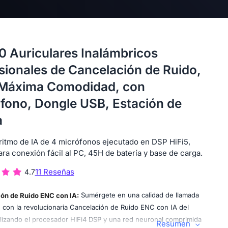
 Auriculares Inalámbricos
sionales de Cancelación de Ruido,
 Máxima Comodidad, con
fono, Dongle USB, Estación de
a
ritmo de IA de 4 micrófonos ejecutado en DSP HiFi5,
ra conexión fácil al PC, 45H de batería y base de carga.
11 Reseñas
4.7
ón de Ruido ENC con IA:
Sumérgete en una calidad de llamada
e con la revolucionaria Cancelación de Ruido ENC con IA del
lizando el procesador HiFi4 DSP y una red neuronal comprimida
Resumen