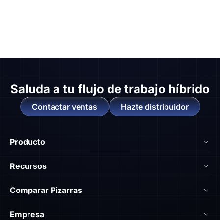
Saluda a
tu flujo de trabajo híbrido
Contactar ventas
Hazte distribuidor
Producto
NearHub Board S55
Recursos
NearHub Board S65
Blog
Comparar Pizarras
NearHub Board S75
Academia NearHub
Nearhub vs Surface Hub 2S
NearHub MagicPad S13
Empresa
Centro de Ayuda