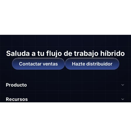
Saluda a
tu flujo de trabajo híbrido
Contactar ventas
Hazte distribuidor
Producto
NearHub Board S55
Recursos
NearHub Board S65
Blog
Comparar Pizarras
NearHub Board S75
Academia NearHub
Nearhub vs Surface Hub 2S
NearHub MagicPad S13
Empresa
Centro de Ayuda