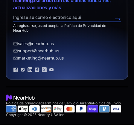
manténgase al día con las últimas funciones,
Centro de Descargas
NearHub vs. Neat Board 65
actualizaciones y más.
NearHub Demo
Soporte Técnico
Política de Devolución
NearHub vs. Promethean
-->
Programa de Afiliados
Aviso Legal
Al registrarse, usted acepta la Política de Privacidad de
Solicitar Cotización
NearHub.
Ser Distribuidor
sales@nearhub.us
support@nearhub.us
Aviso de Privacidad
marketing@nearhub.us
Certificado de Marca
Política de privacidad
Términos de Servicio
Garantía
Política de Envío
Copyright © 2025 Nearity USA Inc.