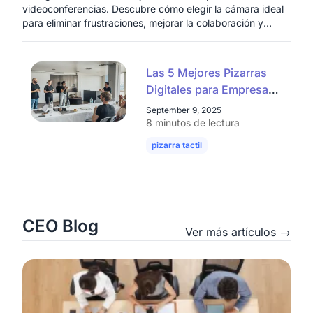
videoconferencias. Descubre cómo elegir la cámara ideal
para eliminar frustraciones, mejorar la colaboración y
aumentar la productividad de tu equipo.
Las 5 Mejores Pizarras
Digitales para Empresas
en 2025: Guía de
September 9, 2025
Compra
8 minutos de lectura
pizarra tactil
pizarra digital
pizarra
CEO Blog
Ver más artículos →