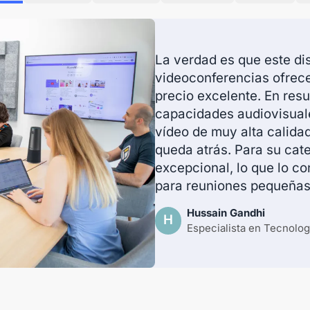
La verdad es que este di
videoconferencias ofrece
precio excelente. En res
capacidades audiovisuale
vídeo de muy alta calida
queda atrás. Para su cat
excepcional, lo que lo co
para reuniones pequeñas
Hussain Gandhi
H
Especialista en Tecnolog