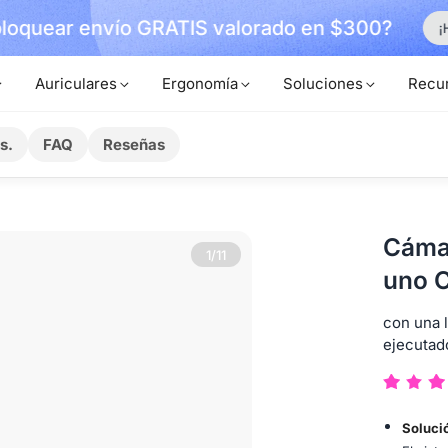
loquear envío GRATIS valorado en $300?
¡
Auriculares
Ergonomía
Soluciones
Recu
s.
FAQ
Reseñas
Cámar
1/11
uno 
con una 
ejecutado
Soluci