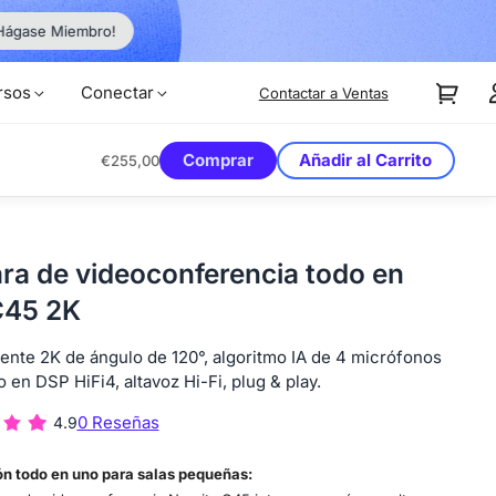
¡Supere los l
Hágase Miembro!
rsos
Conectar
Contactar a Ventas
Comprar
Añadir al Carrito
€255,00
a de videoconferencia todo en
C45 2K
lente 2K de ángulo de 120°, algoritmo IA de 4 micrófonos
 en DSP HiFi4, altavoz Hi-Fi, plug & play.
0 Reseñas
4.9
ón todo en uno para salas pequeñas: