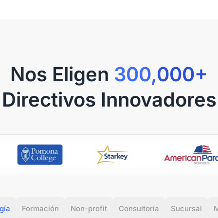
activados
seguimie
(como ido
solo un 
tales ca
correo el
Detalles
Nos Eligen
300,000+
Los reem
posterior
Directivos Innovadores
Si encue
14 días y
almacén,
y además
Garantía
1 año en 
plazo par
gía
Formación
Non-profit
Consultoría
Sucursal
M