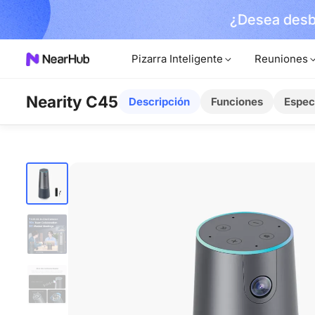
¿Desea desb
rdene el Suyo Ahora!
Pizarra Inteligente
Reuniones
Nearity C45
Descripción
Funciones
Espec