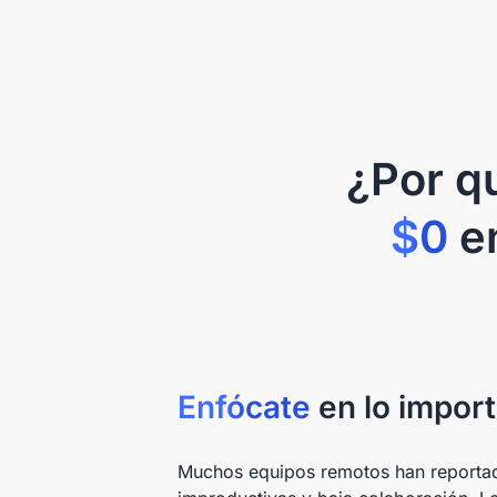
¿Por q
$0
en
Enfócate
en lo impor
Muchos equipos remotos han reporta