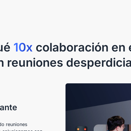
ué
10x
 reuniones desperdici
tante
do reuniones