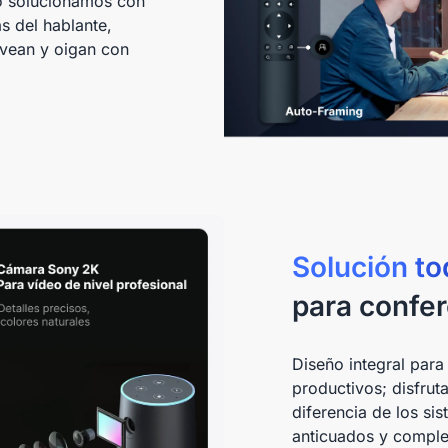
Lo solucionamos con
 del hablante,
 vean y oigan con
Solución to
para confe
Diseño integral para
productivos; disfruta
diferencia de los si
anticuados y complej