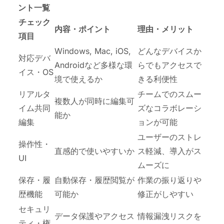
ント一覧
チェック
内容・ポイント
理由・メリット
項目
Windows, Mac, iOS,
どんなデバイスか
対応デバ
Androidなど多様な環
らでもアクセスで
イス・OS
境で使えるか
きる利便性
リアルタ
チームでのスムー
複数人が同時に編集可
イム共同
ズなコラボレーシ
能か
編集
ョンが可能
ユーザーのストレ
操作性・
直感的で使いやすいか
ス軽減、導入がス
UI
ムーズに
保存・履
自動保存・履歴閲覧が
作業の振り返りや
歴機能
可能か
修正がしやすい
セキュリ
データ保護やアクセス
情報漏洩リスクを
ティ・権