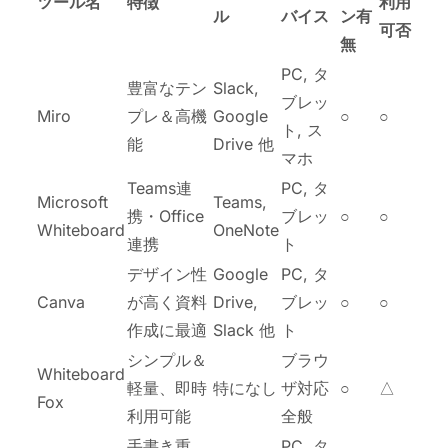
ツール名
特徴
利用
ル
バイス
ン有
可否
無
PC, タ
豊富なテン
Slack,
ブレッ
Miro
プレ＆高機
Google
○
○
ト, ス
能
Drive 他
マホ
Teams連
PC, タ
Microsoft
Teams,
携・Office
ブレッ
○
○
Whiteboard
OneNote
連携
ト
デザイン性
Google
PC, タ
Canva
が高く資料
Drive,
ブレッ
○
○
作成に最適
Slack 他
ト
シンプル＆
ブラウ
Whiteboard
軽量、即時
特になし
ザ対応
○
△
Fox
利用可能
全般
手書き重
PC, タ