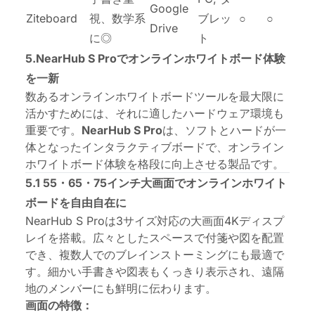
Google
Ziteboard
視、数学系
ブレッ
○
○
Drive
に◎
ト
5.NearHub S Proでオンラインホワイトボード体験
を一新
数あるオンラインホワイトボードツールを最大限に
活かすためには、それに適したハードウェア環境も
重要です。
NearHub
S Pro
は、ソフトとハードが一
体となったインタラクティブボードで、オンライン
ホワイトボード体験を格段に向上させる製品です。
5.1 55・65・75インチ大画面でオンラインホワイト
ボードを自由自在に
NearHub S Proは3サイズ対応の大画面4Kディスプ
レイを搭載。広々としたスペースで付箋や図を配置
でき、複数人でのブレインストーミングにも最適で
す。細かい手書きや図表もくっきり表示され、遠隔
地のメンバーにも鮮明に伝わります。
画面の特徴：