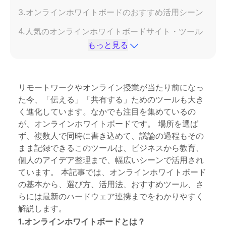
3.オンラインホワイトボードのおすすめ活用シーン
4.人気のオンラインホワイトボードサイト・ツール
紹介
もっと見る
5.NearHub S Proでオンラインホワイトボード体験
を一新
リモートワークやオンライン授業が当たり前になっ
6.まとめ｜オンラインホワイトボードは次世代の“共
た今、「伝える」「共有する」ためのツールも大き
有の場”
く進化しています。なかでも注目を集めているの
が、オンラインホワイトボードです。 場所を選ば
ず、複数人で同時に書き込めて、議論の過程もその
まま記録できるこのツールは、ビジネスから教育、
個人のアイデア整理まで、幅広いシーンで活用され
ています。 本記事では、オンラインホワイトボード
の基本から、選び方、活用法、おすすめツール、さ
らには最新のハードウェア連携までをわかりやすく
解説します。
1.オンラインホワイトボードとは？