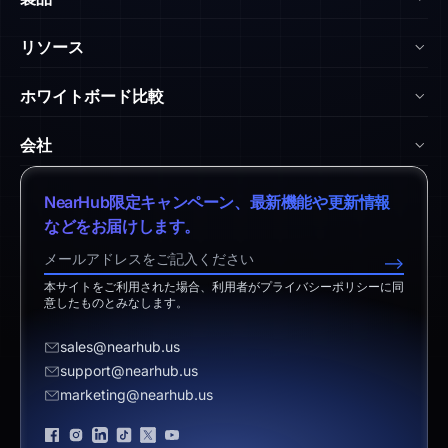
NearHub Board Max
リソース
NearHub Board S Pro
ブログ
ホワイトボード比較
NearHub Board S
NearHub アカデミー
vs. Surface Hub 2S
Nearity 360 Alien
会社
ヘルプセンター
vs. Samsung Flip
Nearity 120 Max
弊社について
ダウンロードセンター
NearHub限定キャンペーン、最新機能や更新情報
vs. Vibe Board
アプリ統合
特定商取引法に基づく表記
などをお届けします。
返品ポリシー
vs. Neat Board 65
NearHub Demo
営業担当へのお問い合わせ
-->
免責事項
vs. Android Boards
本サイトをご利用された場合、利用者がプライバシーポリシーに同
サポートへのお問い合わせ
意したものとみなします。
vs. Chromium Boards
お見積り依頼
sales@nearhub.us
vs. Owl Labs Solution
販売代理店になる
support@nearhub.us
marketing@nearhub.us
プライバシーポリシー
ブランド認証