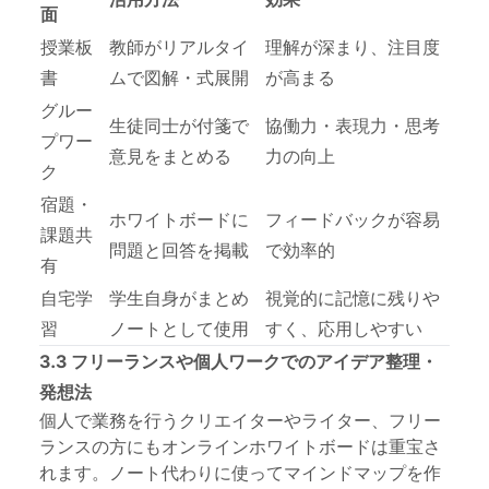
面
授業板
教師がリアルタイ
理解が深まり、注目度
書
ムで図解・式展開
が高まる
グルー
生徒同士が付箋で
協働力・表現力・思考
プワー
意見をまとめる
力の向上
ク
宿題・
ホワイトボードに
フィードバックが容易
課題共
問題と回答を掲載
で効率的
有
自宅学
学生自身がまとめ
視覚的に記憶に残りや
習
ノートとして使用
すく、応用しやすい
3.3 フリーランスや個人ワークでのアイデア整理・
発想法
個人で業務を行うクリエイターやライター、フリー
ランスの方にもオンラインホワイトボードは重宝さ
れます。ノート代わりに使ってマインドマップを作