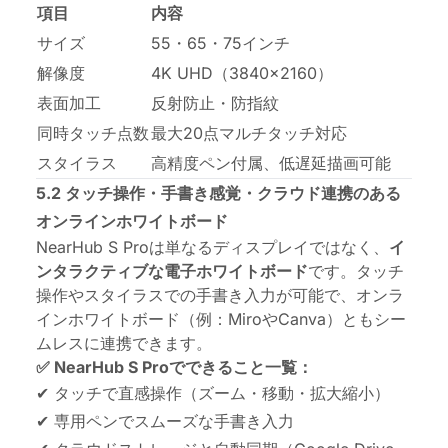
項目
内容
サイズ
55・65・75インチ
解像度
4K UHD（3840×2160）
表面加工
反射防止・防指紋
同時タッチ点数
最大20点マルチタッチ対応
スタイラス
高精度ペン付属、低遅延描画可能
5.2 タッチ操作・手書き感覚・クラウド連携のある
オンラインホワイトボード
NearHub S Proは単なるディスプレイではなく、
イ
ンタラクティブな
電子ホワイトボード
です。タッチ
操作やスタイラスでの手書き入力が可能で、オンラ
インホワイトボード（例：MiroやCanva）ともシー
ムレスに連携できます。
✅ NearHub S Proでできること一覧：
✔ タッチで直感操作（ズーム・移動・拡大縮小）
✔ 専用ペンでスムーズな手書き入力