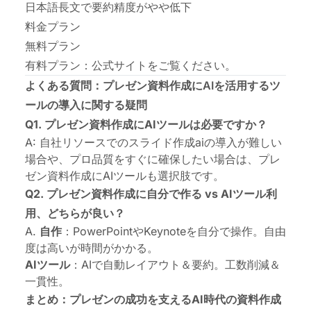
日本語長文で要約精度がやや低下
料金プラン
無料プラン
有料プラン：
公式サイト
をご覧ください。
よくある質問：プレゼン資料作成にAIを活用するツ
ールの導入に関する疑問
Q1. プレゼン資料作成にAIツールは必要ですか？
A: 自社リソースでのスライド作成aiの導入が難しい
場合や、プロ品質をすぐに確保したい場合は、プレ
ゼン資料作成にAIツールも選択肢です。
Q2. プレゼン資料作成に自分で作る vs AIツール利
用、どちらが良い？
A.
自作
：PowerPointやKeynoteを自分で操作。自由
度は高いが時間がかかる。
AIツール
：AIで自動レイアウト＆要約。工数削減＆
一貫性。
まとめ：プレゼンの成功を支えるAI時代の資料作成