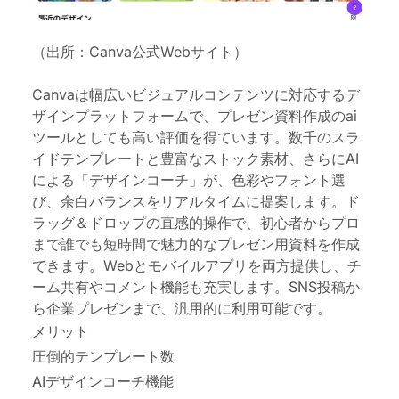
（出所：Canva公式Webサイト）
Canvaは幅広いビジュアルコンテンツに対応するデ
ザインプラットフォームで、プレゼン資料
作成の
ai
ツール
としても高い評価を得ています。数千のスラ
イドテンプレートと豊富なストック素材、さらにAI
による「デザインコーチ」が、色彩やフォント選
び、余白バランスをリアルタイムに提案
します
。ド
ラッグ＆ドロップの直感的操作で、初心者からプロ
まで誰でも短時間で魅力的なプレゼン用資料を作成
できます。Webとモバイルアプリを両方提供し、チ
ーム共有やコメント機能も充実
します
。SNS投稿か
ら企業プレゼンまで、汎用的に利用可能です。
メリット
圧倒的テンプレート数
AIデザインコーチ機能