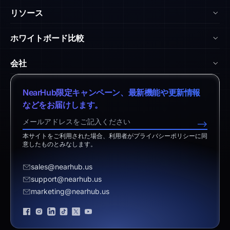
NearHub Board Max
リソース
NearHub Board S Pro
ブログ
ホワイトボード比較
NearHub Board S
NearHub アカデミー
vs. Surface Hub 2S
Nearity 360 Alien
会社
ヘルプセンター
vs. Samsung Flip
Nearity 120 Max
弊社について
ダウンロードセンター
NearHub限定キャンペーン、最新機能や更新情報
vs. Vibe Board
アプリ統合
特定商取引法に基づく表記
などをお届けします。
返品ポリシー
vs. Neat Board 65
NearHub Demo
営業担当へのお問い合わせ
-->
免責事項
vs. Android Boards
本サイトをご利用された場合、利用者がプライバシーポリシーに同
サポートへのお問い合わせ
意したものとみなします。
vs. Chromium Boards
お見積り依頼
sales@nearhub.us
vs. Owl Labs Solution
販売代理店になる
support@nearhub.us
marketing@nearhub.us
プライバシーポリシー
ブランド認証