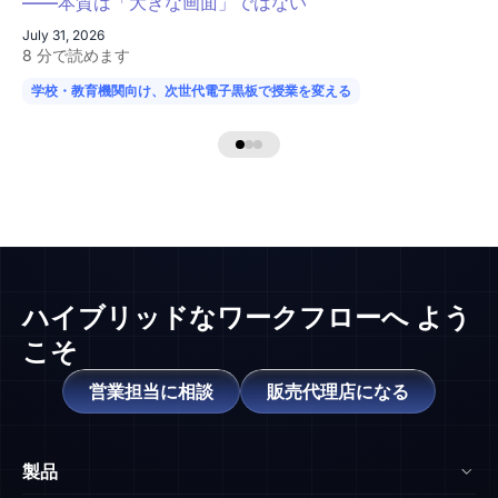
——本質は「大きな画面」ではない
July 31, 2026
8 分で読めます
学校・教育機関向け、次世代電子黒板で授業を変える
学校の授業が変わる
ハイブリッドなワークフローへ
よう
こそ
営業担当に相談
販売代理店になる
製品