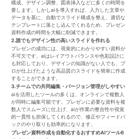
構成、デザイン調整、図表挿入などに多くの時間を
要します。しかしaiを導入すれば、入力した文章や
データを基に、自動でスライド構成を整え、適切な
テンプレートに落とし込んでくれるため、プレゼン
資料作成の時間を大幅に削減できます。
2.誰でもデザイン性の高いスライドを作れる
プレゼンの成功には、視覚的にわかりやすい資料が
不可欠です。aiはレイアウトバランスや色彩設計に
も対応しており、デザインの知識がない人でも、プ
ロが仕上げたような高品質のスライドを簡単に作成
す
ることができます。
3.チームでの共同編集
・
バージョン管理がしやすい
aiを活用したツールの多くは、オンラインで複数人
が同時に編集可能です。プレゼンに必要な資料を複
数人でスムーズに仕上げ、aiが作業の整合性や視覚
的一貫性も担保してくれるので、修正やフィードバ
ックのやり取りも効率的になります。
プレゼン資料作成を自動化するおすすめAIツール6