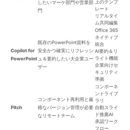
上のテンプ
したいマーケ部門や営業部
レート
門
リアルタイ
ム共同編集
Office 365
ネイティブ
既存のPowerPoint資料を
統合
Copilot for
安全かつ確実にリフレッシ
AI要約＆リ
ライト機能
PowerPoint
ュ＆要約したい大企業ユー
企業向けセ
ザー
キュリティ
準拠
コンポーネ
ントライブ
コンポーネント再利用と厳
ラリ
Pitch
格なバージョン管理が必要
自動スライ
ド推薦AI
なリモートチーム
承認ワーク
フロー