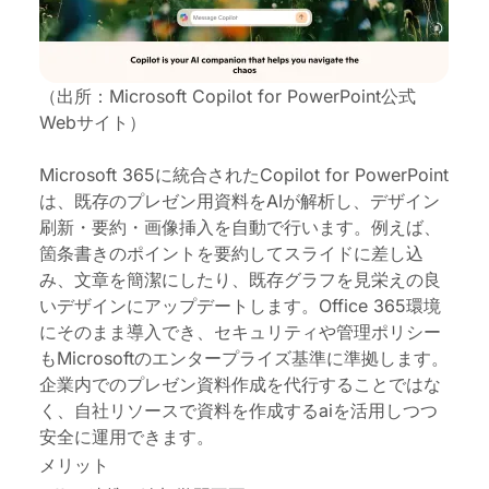
（出所：Microsoft Copilot for PowerPoint公式
Webサイト）
Microsoft 365に統合されたCopilot for PowerPoint
は、既存のプレゼン用資料をAIが解析し、デザイン
刷新
・
要約
・
画像挿入を自動で行います。例えば、
箇条書きのポイントを要約してスライドに差し込
み、文章を簡潔にしたり、既存グラフを見栄えの良
いデザインにアップデートします。Office 365環境
にそのまま導入でき、セキュリティや管理ポリシー
もMicrosoftのエンタープライズ基準に準拠
します
。
企業内でのプレゼン資料作成
を
代行
すること
ではな
く、自社リソースで資料を作成するaiを活用しつつ
安全に運用できます。
メリット