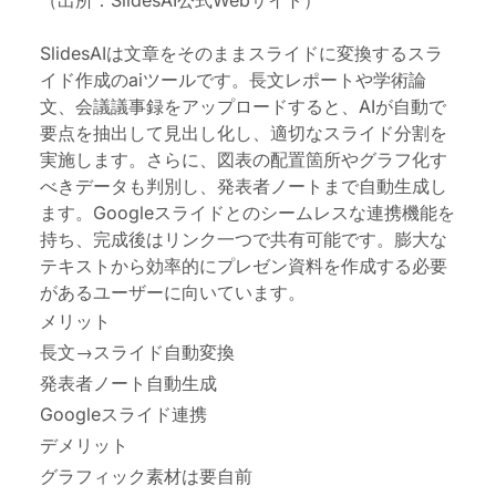
（出所：SlidesAI公式Webサイト）
SlidesAIは文章をそのままスライドに変換するスラ
イド作成
の
aiツールです。長文レポートや学術論
文、会議議事録をアップロードすると、AIが自動で
要点を抽出して見出し化し、適切なスライド分割を
実施
します
。さらに、図表の配置箇所やグラフ化す
べきデータも判別し、発表者ノートまで自動生成し
ます。Googleスライドとのシームレスな連携機能を
持ち、完成後はリンク一つで共有可能
です
。膨大な
テキストから効率的に
プレゼン
資料を
作成する
必要
があるユーザーに向いています。
メリット
長文→スライド自動変換
発表者ノート自動生成
Googleスライド連携
デメリット
グラフィック素材は要自前