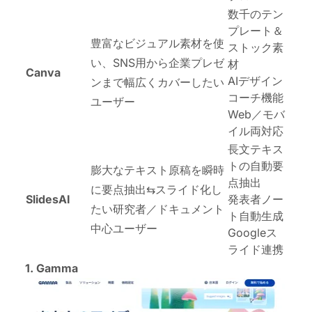
数千のテン
プレート＆
豊富なビジュアル素材を使
ストック素
い、SNS用から企業プレゼ
材
Canva
AIデザイン
ンまで幅広くカバーしたい
コーチ機能
ユーザー
Web／モバ
イル両対応
長文テキス
トの自動要
膨大なテキスト原稿を瞬時
点抽出
に要点抽出⇆スライド化し
SlidesAI
発表者ノー
たい研究者／ドキュメント
ト自動生成
中心ユーザー
Googleス
ライド連携
1. Gamma