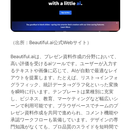
（出所：Beautiful.ai公式Webサイト）
Beautiful.aiは、プレゼン資料
作成の
分野
において、
高い評価を受けるaiツールです。ユーザーが入力す
るテキストや画像に応じて、AIが自動で最適なレイ
アウトを提案
します
。たとえば、リスト→インフォ
グラフィック、統計データ→グラフ化といった変換
を瞬時に行います。テンプレートは業種別に充実
し、ビジネス、教育、マーケティングなど幅広いシ
ーンで利用可能
です
。ブラウザベースでチームのプ
レゼン資料作成を共同で進められ、コメント機能や
承認ワークフローも装備
しています
。デザインの専
門知識がなくても、プロ品質のスライドを短時間で