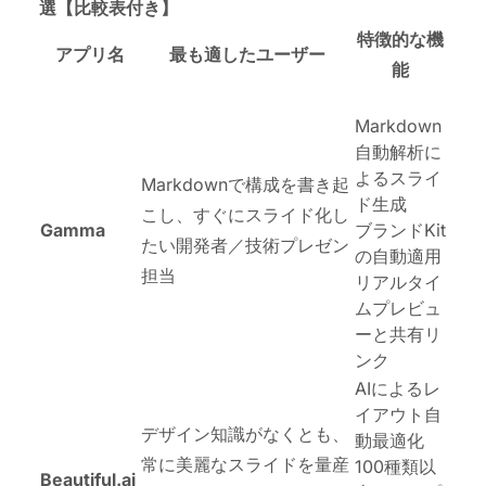
選【比較表付き】
特徴的な機
アプリ名
最も適したユーザー
能
Markdown
自動解析に
よるスライ
Markdownで構成を書き起
ド生成
こし、すぐにスライド化し
Gamma
ブランドKit
たい開発者／技術プレゼン
の自動適用
担当
リアルタイ
ムプレビュ
ーと共有リ
ンク
AIによるレ
イアウト自
デザイン知識がなくとも、
動最適化
常に美麗なスライドを量産
100種類以
Beautiful.ai