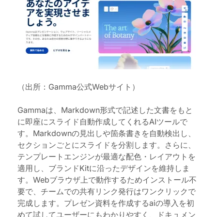
（出所：Gamma公式Webサイト）
Gammaは、Markdown形式で記述した文書をもと
に即座にスライド自動作成してくれるAIツールで
す。Markdownの見出しや箇条書きを自動検出し、
セクションごとにスライドを分割
します
。さらに、
テンプレートエンジンが最適な配色
・
レイアウトを
適用し、ブランドKitに沿ったデザインを維持しま
す。Webブラウザ上で動作するためインストール不
要で、チームでの共有リンク発行はワンクリック
で
完成します
。プレゼン資料を作成するaiの導入を初
めて試してユーザーにもわかりやすく、ドキュメン