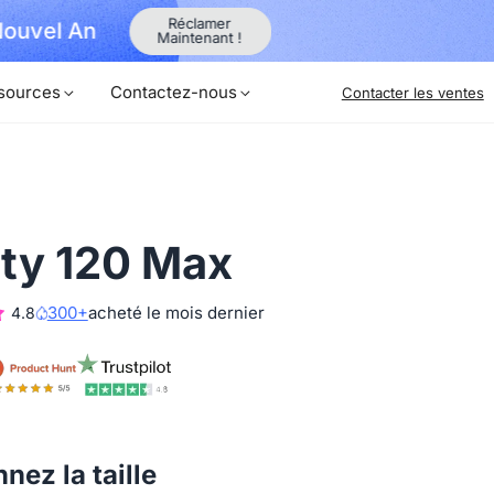
Réclamer
Nouvel An
🎉 360 Alien 
Maintenant !
sources
Contactez-nous
Contacter les ventes
ity 120 Max
300+
acheté le mois dernier
4.8
nez la taille