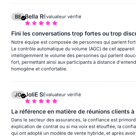
Performance : La clarté 4K est essentielle pour notre act
tissu ou des plans d'étage à la caméra, le champ de visio
Bella R
BE
Évaluateur vérifié
distorsion, et la netteté est suffisante pour que les client
microphones d'extension sont indispensables pour les tab
situés au fond de la salle soient aussi bien entendus que
Fini les conversations trop fortes ou trop disc
Notre équipe est composée de personnes qui parlent fort 
✅ Avantages :
Le contrôle automatique du volume (AGC) de cet appareil e
Économies considérables : En éliminant le besoin d'instal
intelligemment le volume des personnes qui parlent douc
des câbles dans les murs et les sols, l'appareil a été rent
fort, permettant ainsi aux participants à distance d'ente
homogène et confortable.
L'avantage du sans fil : La connexion par dongle est fluid
avec son propre appareil et prendre instantanément le co
Prise en main immédiate : Sans installation de logiciel, 
JoliE S
JO
Évaluateur vérifié
peuvent lancer un appel Zoom ou Teams sans assistance.
La référence en matière de réunions clients à 
Couverture audio optimale : Grâce à ses deux microphone
suffisante pour couvrir notre vaste studio de design à air
Dans le secteur des assurances, la confiance est primordi
explication de contrat ou si ma voix est étouffée, la conf
Intégration esthétique : Le trépied et le design minimalis
qui ont adopté un modèle de vente hybride, et après avoi