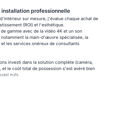
installation professionnelle
d'intérieur sur mesure, j'évalue chaque achat de
stissement (ROI) et l'esthétique.
t de gamme avec de la vidéo 4K et un son
 notamment la main-d'œuvre spécialisée, la
et les services onéreux de consultants
ns investi dans la solution complète (caméra,
 et le coût total de possession s'est avéré bien
quasi nuls.
un bureau d'architecture d'intérieur, il est hors de
en marbre sur mesure. Nous avons simplement
émarrer une réunion, il me suffit de brancher le
« plug-and-play ». Cette simplicité permet à notre
de chaque présentation client, ce qui représente