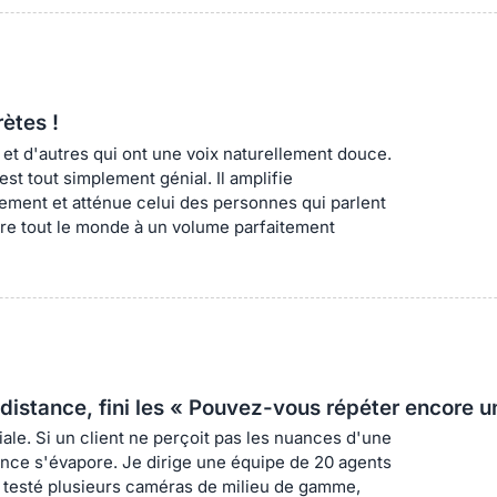
ivité. Lorsque nous présentons des échantillons de
n de 120 degrés capture toute la pièce sans
s puissent distinguer les textures. Les
les longues, garantissant ainsi que nos designers
 ceux au premier plan.
rètes !
et d'autres qui ont une voix naturellement douce.
st tout simplement génial. Il amplifie
lateurs audiovisuels professionnels et de gestion
ement et atténue celui des personnes qui parlent
abilisé en une semaine.
ndre tout le monde à un volume parfaitement
e. Chaque employé peut ainsi entrer dans la salle
ntrôle de la caméra et du son 4K.
même nos collaborateurs les moins technophiles
distance, fini les « Pouvez-vous répéter encore un
s externes, la portée de 16 mètres est largement
e ouverte.
ale. Si un client ne perçoit pas les nuances d'une
iance s'évapore. Je dirige une équipe de 20 agents
te du Nearity 120 Max s'intègrent parfaitement dans
r testé plusieurs caméras de milieu de gamme,