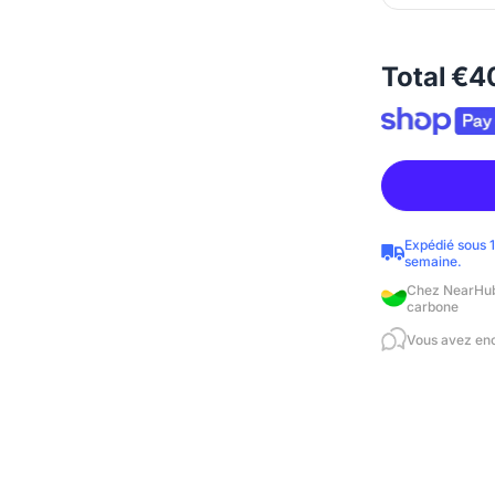
Total
€4
Expédié sous 1
semaine.
Chez NearHub,
carbone
Vous avez enc