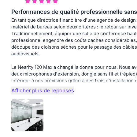
Performances de qualité professionnelle sans 
En tant que directrice financière d'une agence de design 
matériel de bureau selon deux critères : le retour sur inve
Traditionnellement, équiper une salle de conférence hau
professionnel engendre des coûts cachés considérables,
découpe des cloisons sèches pour le passage des câbles 
audiovisuels.
Le Nearity 120 Max a changé la donne pour nous. Nous avo
deux microphones d'extension, dongle sans fil et trépied),
inférieur à nos prévisions grâce à des frais d'installation 
Afficher plus de réponses
Installation : Le dongle sans fil est un atout majeur. Dans 
question d'avoir des câbles qui traînent sur nos tables 
monté le 120 Max sur son trépied en bout de table. Pour d
dongle à mon ordinateur portable. C'est véritablement du 
équipe de gagner 10 à 15 minutes de dépannage au début 
un gain considérable en heures facturables sur un mois.