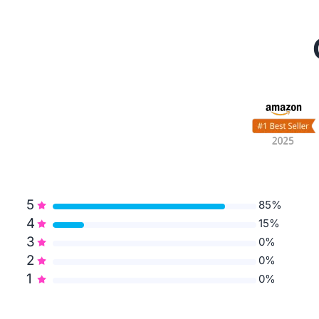
5
85%
4
15%
3
0%
2
0%
1
0%