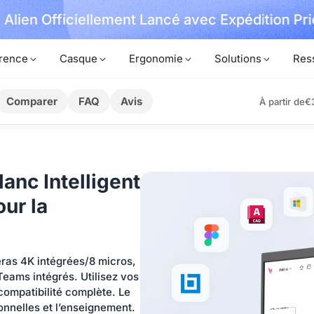
iellement Lancé avec Expédition Prioritaire
rence
Casque
Ergonomie
Solutions
Res
Comparer
FAQ
Avis
À partir de
€
anc Intelligent
ur la
éras 4K intégrées/8 micros,
/Teams intégrés. Utilisez vos
compatibilité complète. Le
ionnelles et l’enseignement.