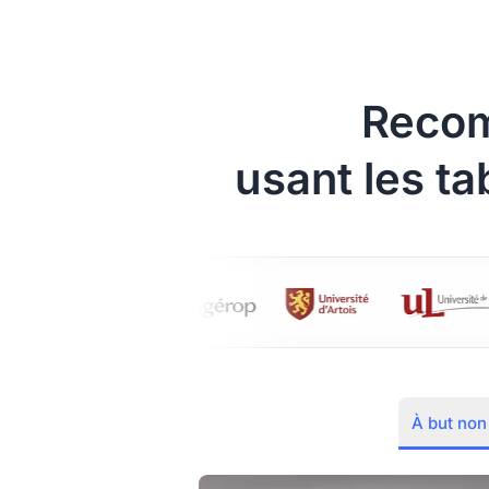
Reco
usant les ta
À but non 