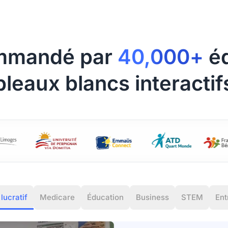
mmandé par
40,000+
éq
bleaux blancs interactifs
lucratif
Medicare
Éducation
Business
STEM
Ent