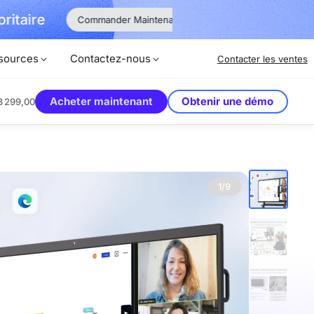
Débloquer
Commander Maintenant !
sources
Contactez-nous
Contacter les ventes
Acheter maintenant
Obtenir une démo
3 299,00
1/9