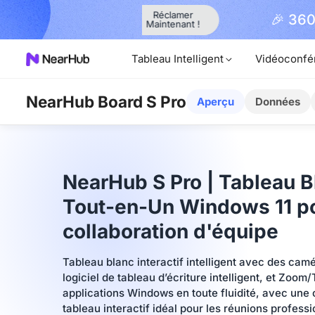
Réclamer
el An
🎉 360 Alien Offic
Maintenant !
Tableau Intelligent
Vidéoconfé
NearHub Board S Pro
Aperçu
Données
NearHub S Pro | Tableau Bl
Tout-en-Un Windows 11 po
collaboration d'équipe
Tableau blanc interactif intelligent avec des cam
logiciel de tableau d’écriture intelligent, et Zoom
applications Windows en toute fluidité, avec une 
tableau interactif idéal pour les réunions profess