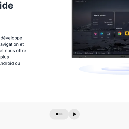
uide
t développé
navigation et
et nous offre
 plus
Android ou