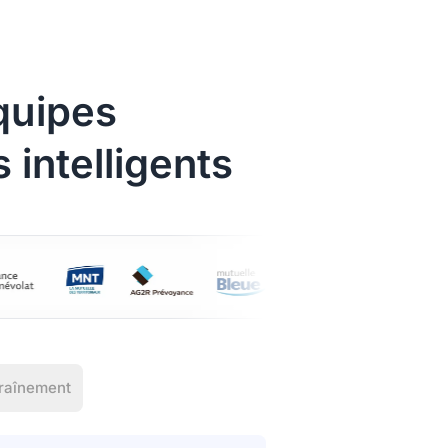
uipes
 intelligents
raînement