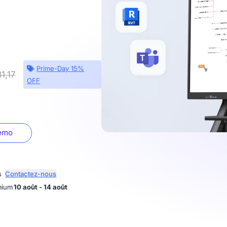
Prime-Day 15%
1,17
OFF
démo
s
Contactez-nous
mium
10 août - 14 août