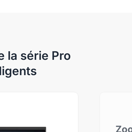
e la série Pro
ligents
Zo