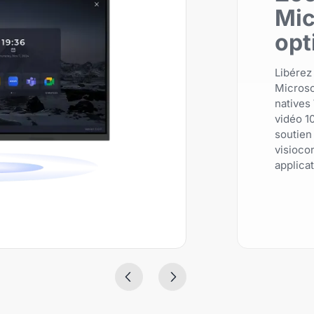
Mic
opt
Libérez
Microso
natives
vidéo 10
soutien
visioco
applicat