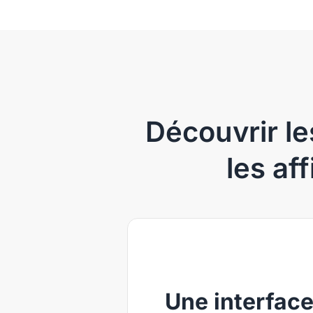
Découvrir les
les af
Une interfac