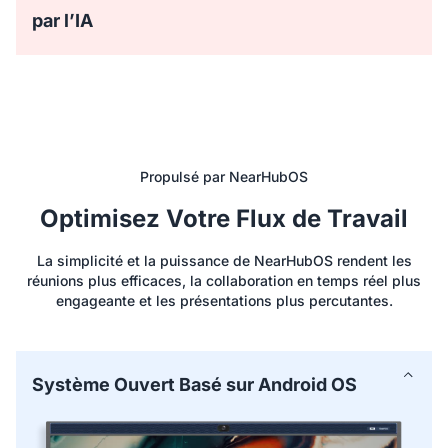
aux cas d’usage courants et aux méthodes éprouvées sur
par l’IA
le tableau blanc numérique.
Smart Text et Smart Shape permettent de capturer des
notes plus rapides et plus précises avec la reconnaissance
de l’écriture manuscrite sur le tableau blanc interactif
intelligent.
* La fonction OCR devrait être disponible au troisième
Propulsé par NearHubOS
trimestre 2024.
Optimisez Votre Flux de Travail
La simplicité et la puissance de NearHubOS rendent les
réunions plus efficaces, la collaboration en temps réel plus
engageante et les présentations plus percutantes.
Système Ouvert Basé sur Android OS