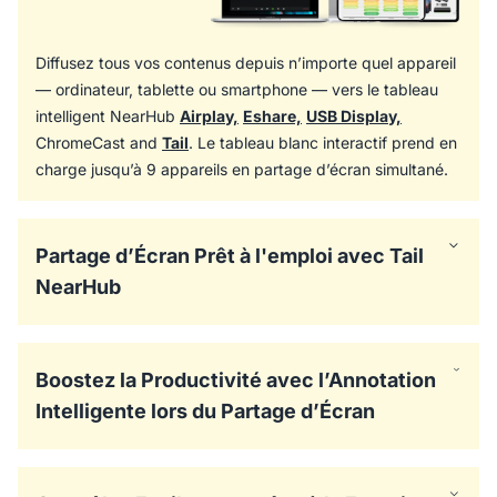
Diffusez tous vos contenus depuis n’importe quel appareil
— ordinateur, tablette ou smartphone — vers le tableau
intelligent NearHub
Airplay,
Eshare,
USB Display,
ChromeCast and
Tail
. Le tableau blanc interactif prend en
charge jusqu’à 9 appareils en partage d’écran simultané.
Partage d’Écran Prêt à l'emploi avec Tail
NearHub
Grâce au Tail NearHub, notre adaptateur spécialement
conçu pour le tableau blanc numérique, vous pouvez
Boostez la Productivité avec l’Annotation
lancer vos présentations en quelques secondes. Profitez
Intelligente lors du Partage d’Écran
d’une connexion sans fil stable et à faible latence, même
dans les environnements sans Wi-Fi.
Annotez facilement et directement sur l’écran partagé,