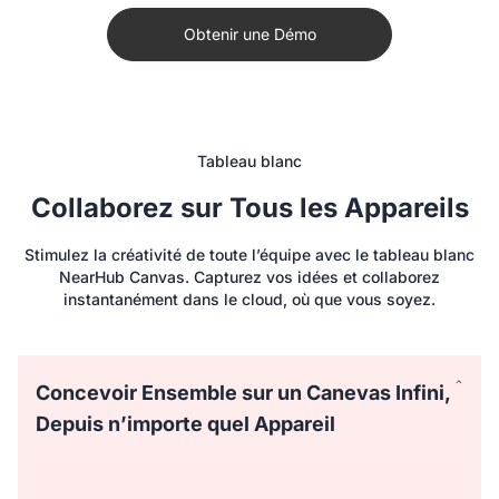
parfaitement à vos applications de réunion préférées telles
Obtenir une Démo
que Microsoft Teams, Zoom, Google Meet, WebEx, et bien
plus encore. Lancez une visioconférence immersive en un
seul clic directement depuis le tableau intelligent
NearHub.
Tableau blanc
Collaborez sur Tous les Appareils
Stimulez la créativité de toute l’équipe avec le tableau blanc
NearHub Canvas. Capturez vos idées et collaborez
instantanément dans le cloud, où que vous soyez.
Concevoir Ensemble sur un Canevas Infini,
Depuis n’importe quel Appareil