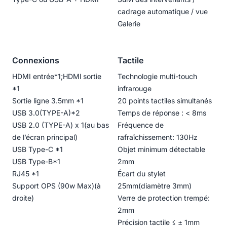
cadrage automatique / vue
Galerie
Connexions
Tactile
HDMI entrée*1;HDMl sortie
Technologie multi-touch
*1
infrarouge
Sortie ligne 3.5mm *1
20 points tactiles simultanés
USB 3.0(TYPE-A)*2
Temps de réponse : < 8ms
USB 2.0 (TYPE-A) x 1(au bas
Fréquence de
de l’écran principal)
rafraîchissement: 130Hz
USB Type-C *1
Objet minimum détectable
USB Type-B*1
2mm
RJ45 *1
Écart du stylet
Support OPS (90w Max)(à
25mm(diamètre 3mm)
droite)
Verre de protection trempé:
2mm
Précision tactile ≤ ± 1mm