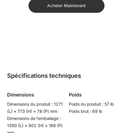
Acheter Maintenant
facilement via une plateforme centralisée de gestion à
distance. Elles peuvent notamment mettre à jour le
firmware à distance, allumer ou éteindre l’écran, installer
des applications et diffuser des contenus d’affichage
dynamique sur tous les écrans.
* La fonction de Gestion de Parc devrait être
disponible au troisième trimestre 2024.
Spécifications techniques
Dimensions
Poids
Dimensions du produit : 1271
Poids du produit : 57 lb
(L) × 773 (H) × 78 (P) mm
Poids brut : 69 lb
Dimensions de l’emballage :
1390 (L) × 902 (H) × 188 (P)
mm