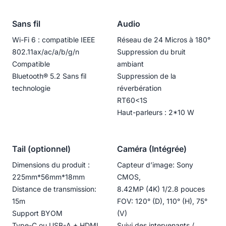
Sans fil
Audio
Wi-Fi 6 : compatible IEEE
Réseau de 24 Micros à 180°
802.11ax/ac/a/b/g/n
Suppression du bruit
Compatible
ambiant
Bluetooth®️ 5.2 Sans fil
Suppression de la
technologie
réverbération
RT60<1S
Haut-parleurs : 2*10 W
Tail (optionnel)
Caméra (Intégrée)
Dimensions du produit :
Capteur d’image: Sony
225mm*56mm*18mm
CMOS,
Distance de transmission:
8.42MP (4K) 1/2.8 pouces
15m
FOV: 120° (D), 110° (H), 75°
Support BYOM
(V)
Type-C ou USB-A + HDMI
Suivi des intervenants /