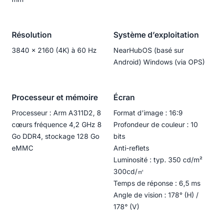
Résolution
Système d’exploitation
3840 × 2160 (4K) à 60 Hz
NearHubOS (basé sur
Android) Windows (via OPS)
Processeur et mémoire
Écran
Processeur : Arm A311D2, 8
Format d’image : 16:9
cœurs fréquence 4,2 GHz 8
Profondeur de couleur : 10
Go DDR4, stockage 128 Go
bits
eMMC
Anti-reflets
Luminosité : typ. 350 cd/m²
300cd/㎡
Temps de réponse : 6,5 ms
Angle de vision : 178° (H) /
178° (V)