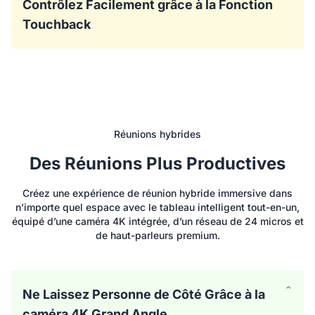
puis partagez vos annotations vers NearHub Canvas ou
Contrôlez Facilement grâce à la Fonction
des applications tierces comme Teams, Zoom et Skype
Touchback
pour une collaboration plus efficace. Cette fonctionnalité
rend le tableau intelligent plus interactif et intuitif pour
votre équipe.
Réunions hybrides
Des Réunions Plus Productives
Créez une expérience de réunion hybride immersive dans
Avec la fonction Touchback, vous pouvez contrôler votre
n’importe quel espace avec le tableau intelligent tout-en-un,
ordinateur portable directement depuis ce tableau blanc
équipé d’une caméra 4K intégrée, d’un réseau de 24 micros et
numérique interactif pour écrire, dessiner, annoter et
de haut-parleurs premium.
présenter — sans avoir à passer d’un appareil à l’autre.
* La fonction Touchback est disponible lorsque vous
utilisez l’application EShare ou lorsque vous
connectez simultanément les ports HDMI et USB
Ne Laissez Personne de Côté Grâce à la
Type-B de NearHub à votre ordinateur.
caméra 4K Grand Angle