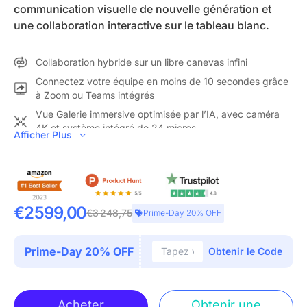
communication visuelle de nouvelle génération et
une collaboration interactive sur le tableau blanc.
Collaboration hybride sur un libre canevas infini
Connectez votre équipe en moins de 10 secondes grâce
à Zoom ou Teams intégrés
Vue Galerie immersive optimisée par l’IA, avec caméra
4K et système intégré de 24 micros
Afficher Plus
COLLABORATION TOUT-EN-UN DE HUB :
NearHub combine
un tableau blanc numérique intelligent (avec caméra & micros
intégrés) et un logiciel correspondant pour créer un
écosystème ouvert, doté d’une protection des données de
niveau entreprise.Un seul tableau intelligent permet la
€2 599,00
€3 248,75
Prime-Day 20% OFF
visioconférence, le partage d’écran, l’annotation, la
collaboration en temps réel et bien plus encore. Réunissez-
vous, imaginez, brainstormez et présentez — le tout sur un
Prime-Day 20% OFF
Obtenir le Code
seul appareil.
DES RÉUNIONS PLUS IMMERSIVES QUE JAMAIS :
Grâce à
son réseau de 24 micros à formation de faisceaux et à sa
caméra IA 4K grand angle de 120°, Tableau NearHub propose
Acheter
Obtenir une