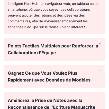
intelligent NearHub, un navigateur web, un tableau ou un
smartphone, où que vous soyez. Les collaborateurs
peuvent ajouter des retours et des idées via des
commentaires, afin de dynamiser efficacement les
échanges d’équipe sur le tableau blanc interactif.
Points Tactiles Multiples pour Renforcer la
Collaboration d’Équipe
Équipé de 20 points tactiles, le Tableau NearHub permet à
4 personnes d’écrire simultanément à l’aide du stylet
Gagnez Ce que Vous Voulez Plus
passif. Chacun peut dessiner sur le grand écran avec des
Rapidement avec Données de Modèles
pinceaux réalistes et des couleurs éclatantes, pour une
collaboration plus naturelle et dynamique sur le tableau
Gagnez du temps en utilisant des centaines de modèles
intelligent.
prêts à l’emploi, tels que des diagrammes de processus,
Améliorez la Prise de Notes avec la
des cartes d’empathie ou des analyses SWOT, adaptés
Reconnaissance de l’Écriture Manuscrite