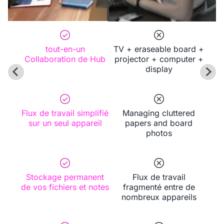
interactif conçu pour
l’enseignement et
l’apprentissage, qui
tout-en-un
TV + eraseable board +
renforce l’engagement des
Collaboration de Hub
projector + computer +
élèves.
display
Flux de travail simplifié
Managing cluttered
sur un seul appareil
papers and board
photos
Stockage permanent
Flux de travail
de vos fichiers et notes
fragmenté entre de
nombreux appareils