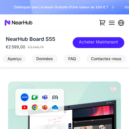
Débloquer une Livraison Gratuite d’Une Valeur de 300 € ?
Vo
NearHub Board S55
Acheter Maintenant
€2 599,00
€3 248,75
Aperçu
Données
FAQ
Contactez-nous
1/9