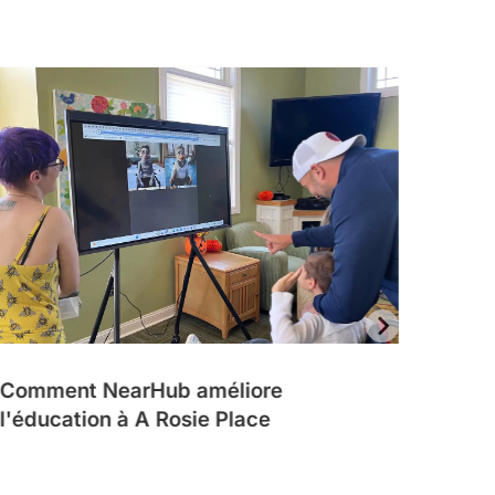
Comment NearHub améliore
Trans
l'éducation à A Rosie Place
avec 
innov