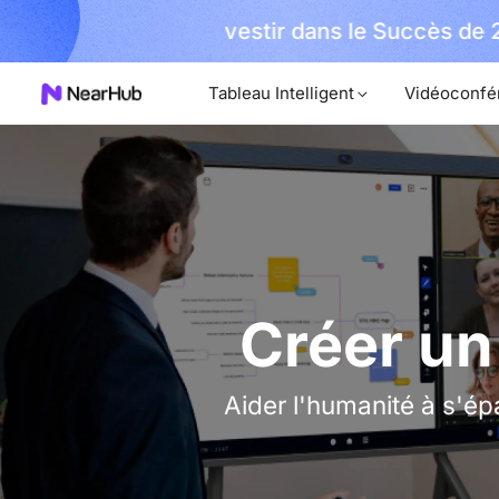
Réclamer
el An
🎉 360 Alien Offic
Maintenant !
Tableau Intelligent
Vidéoconfé
Créer un
Aider l'humanité à s'ép