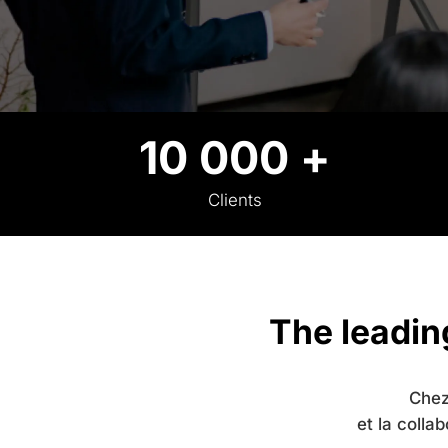
10 000 +
Clients
The leadin
Chez
et la colla