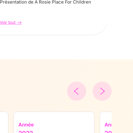
Présentation de A Rosie Place For Children
Dans l
les av
consta
Voir tout -->
Voir tout
Année
Année