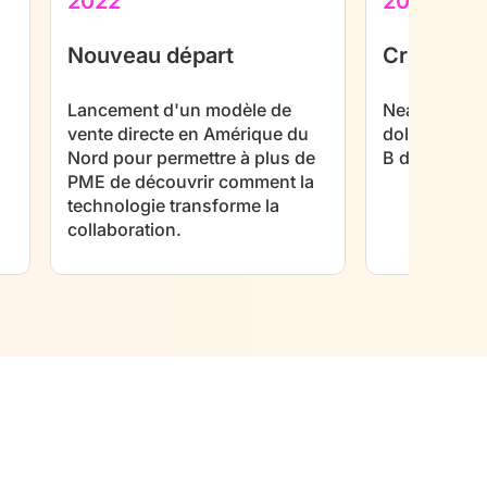
2022
2022
Nouveau départ
Croissanc
Lancement d'un modèle de
NearHub lève
vente directe en Amérique du
dollars en f
Nord pour permettre à plus de
B de GP Capi
PME de découvrir comment la
technologie transforme la
collaboration.