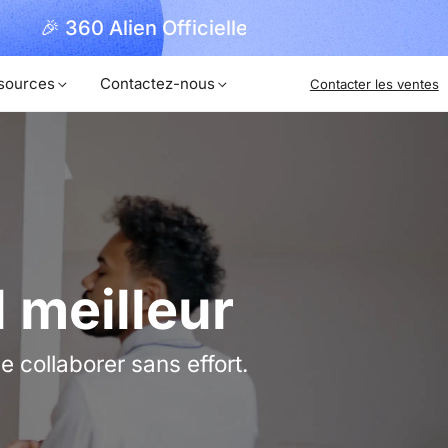
Débloquer
Commander Maintenant !
sources
Contactez-nous
Contacter les ventes
 meilleur
 collaborer sans effort.