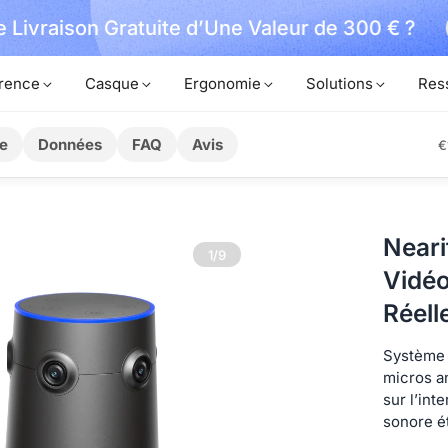
 Livraison Gratuite d’Une Valeur de 300 € ?
rence
Casque
Ergonomie
Solutions
Res
e
Données
FAQ
Avis
€
Neari
1/9
Vidé
Réell
Système 
micros an
sur l’int
sonore é