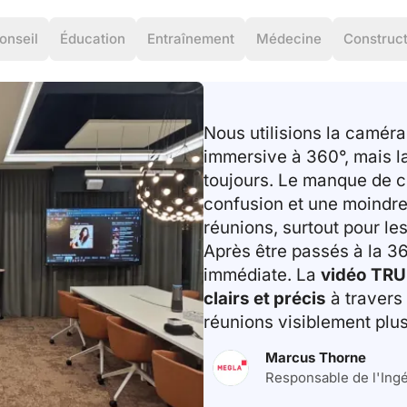
onseil
Éducation
Entraînement
Médecine
Construct
Nous utilisions la camér
immersive à 360°, mais la
toujours. Le manque de cl
confusion et une moindre 
réunions, surtout pour le
Après être passés à la 36
immédiate. La
vidéo TRU
clairs et précis
à travers 
réunions visiblement plu
Marcus Thorne
Responsable de l'Ingé