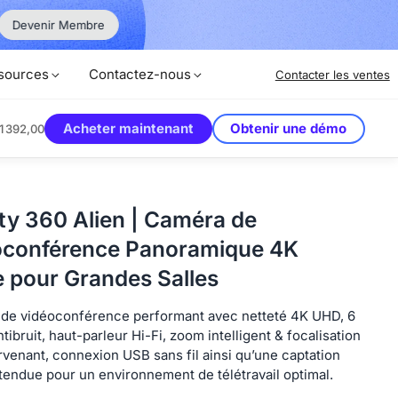
Voyez Plus Grand e
Devenir Membre
sources
Contactez-nous
Contacter les ventes
Acheter maintenant
Obtenir une démo
1 392,00
ty 360 Alien | Caméra de
oconférence Panoramique 4K
e pour Grandes Salles
de vidéoconférence performant avec netteté 4K UHD, 6
tibruit, haut-parleur Hi-Fi, zoom intelligent & focalisation
ervenant, connexion USB sans fil ainsi qu’une captation
tendue pour un environnement de télétravail optimal.