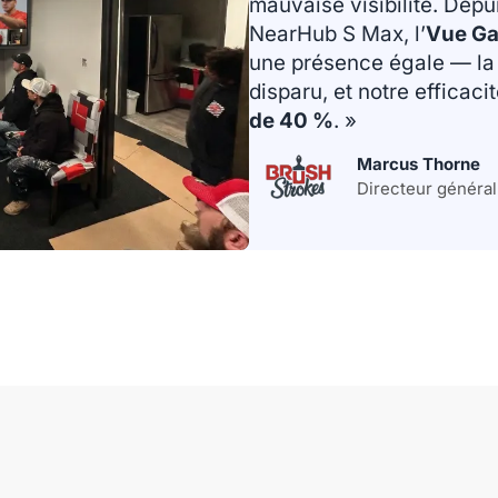
mauvaise visibilité. Dep
NearHub S Max, l’
Vue Gal
une présence égale — la 
disparu, et notre efficaci
de 40 %
. »
Marcus Thorne
Directeur général