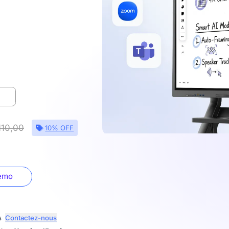
110,00
10% OFF
démo
s
Contactez-nous