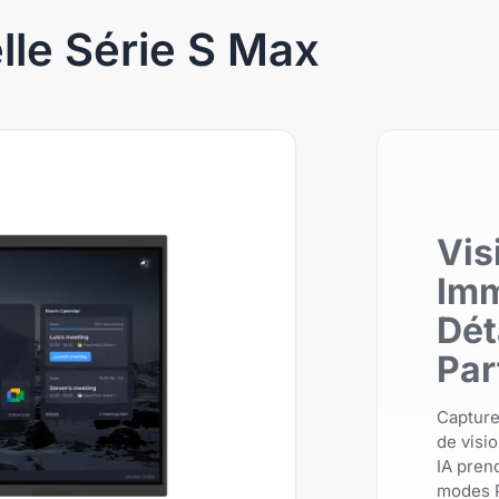
lle Série S Max
Vis
Imm
Dét
Par
Capture
de visio
IA pren
modes P