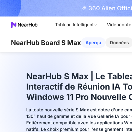
Réclamer
el An
🎉 360 Alien Offic
Maintenant !
Tableau Intelligent
Vidéoconfé
NearHub Board S Max
Aperçu
Données
NearHub S Max | Le Tabl
Interactif de Réunion IA 
Windows 11 Pro Nouvelle 
La toute nouvelle série S Max est dotée d'une ca
130° haut de gamme et de la Vue Gallerie IA pour
Entièrement compatible avec les applications W
natifs. Le choix premium pour l'enseignement inter