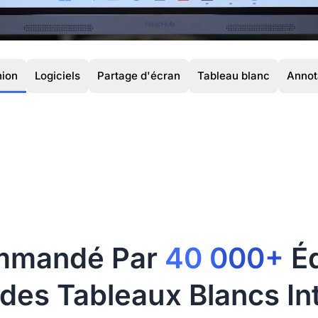
ion
Logiciels
Partage d'écran
Tableau blanc
Annot
mmandé Par
40 000+
Éq
t des Tableaux Blancs Int