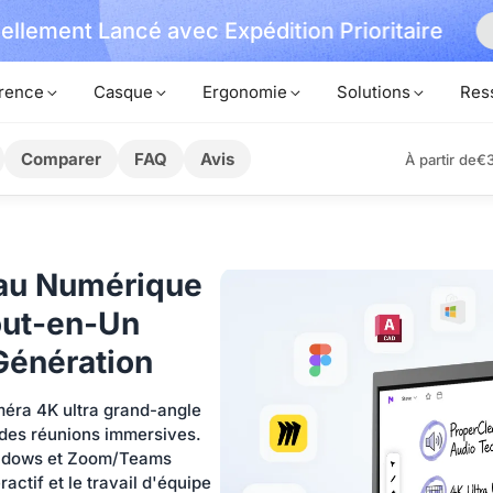
iellement Lancé avec Expédition Prioritaire
rence
Casque
Ergonomie
Solutions
Res
Comparer
FAQ
Avis
À partir de
€3
eau Numérique
Tout-en-Un
Génération
méra 4K ultra grand-angle
 des réunions immersives.
indows et Zoom/Teams
actif et le travail d'équipe