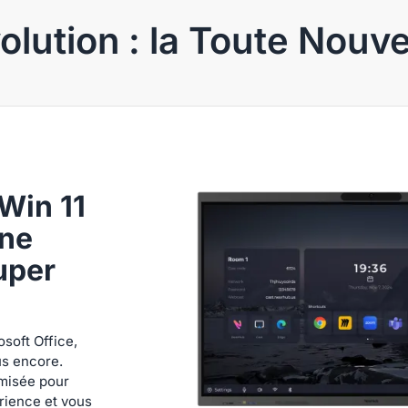
olution : la Toute Nouve
Win 11
nne
uper
soft Office,
us encore.
imisée pour
rience et vous