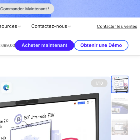
Débloquer
Commander Maintenant !
sources
Contactez-nous
Contacter les ventes
Acheter maintenant
Obtenir une Démo
 699,00
1/10