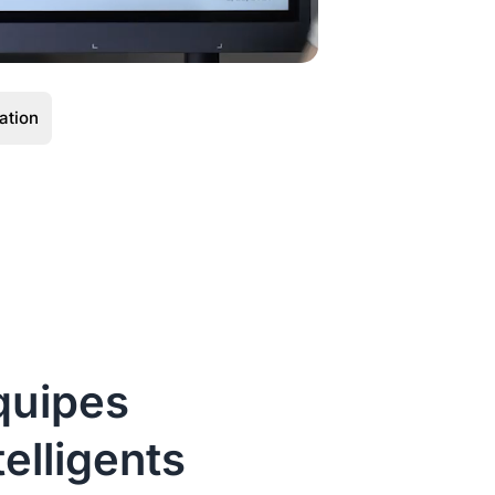
ation
uipes
elligents