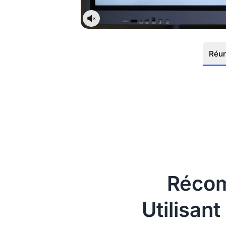
Réun
Réco
Utilisan