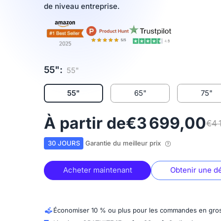
de niveau entreprise.
55":
55"
55"
65"
75"
À partir de
€3 699,00
€4 
30 JOURS
Garantie du meilleur prix
Acheter maintenant
Obtenir une 
Économiser 10 % ou plus pour les commandes en gro