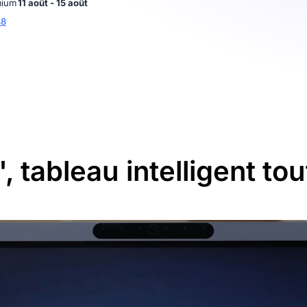
mium
11 août - 15 août
88
', tableau intelligent to