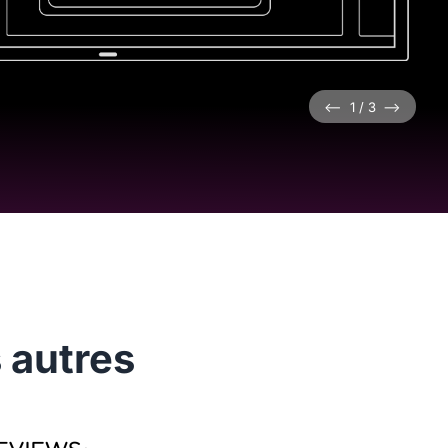
<--
1
/
3
-->
 autres