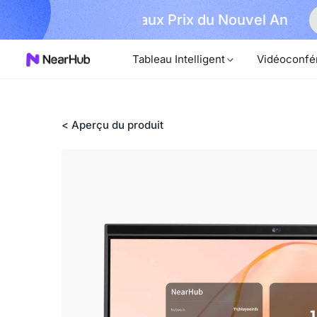
Réclamer
el An
🎉 360 Alien Offic
Maintenant !
Tableau Intelligent
Vidéoconfé
< Aperçu du produit