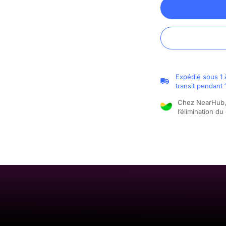
Expédié sous 1 
transit pendant 
Chez NearHub, 
l’élimination d