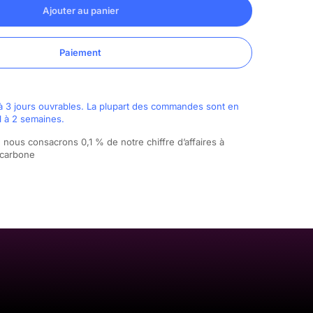
Ajouter au panier
Paiement
à 3 jours ouvrables. La plupart des commandes sont en
1 à 2 semaines.
nous consacrons 0,1 % de notre chiffre d’affaires à
u carbone