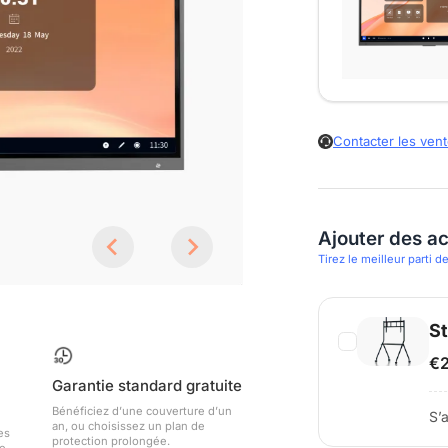
Contacter les ven
Ajouter des a
Tirez le meilleur parti 
St
€2
Garantie standard gratuite
Bénéficiez d’une couverture d’un
S’
an, ou choisissez un plan de
des
protection prolongée.