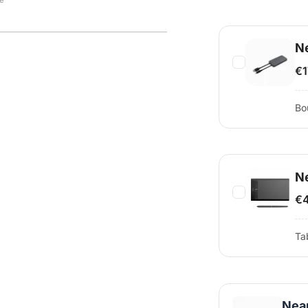
ue
Ne
€1
Bou
N
€
Ta
Near