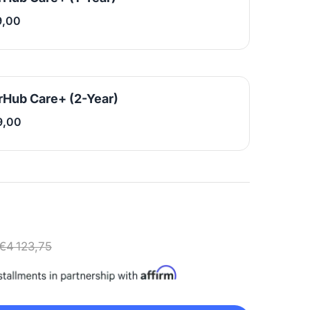
9,00
Hub Care+ (2-Year)
9,00
€4 123,75