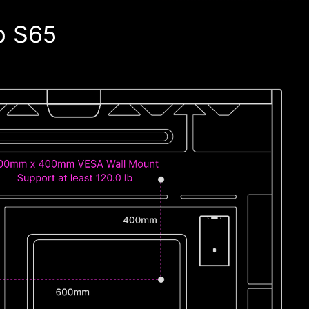
b S65