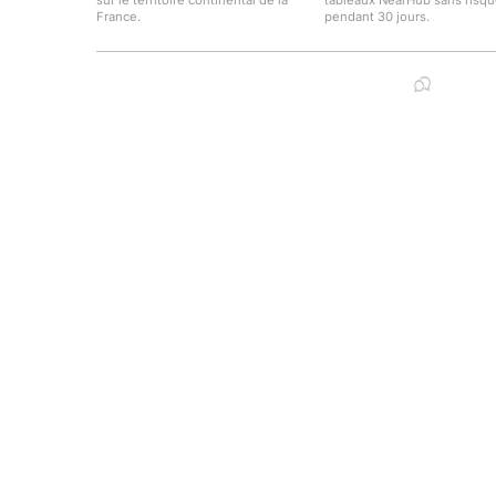
sur le territoire continental de la
tableaux NearHub sans risq
France.
pendant 30 jours.