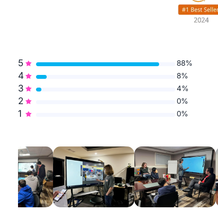
5
88%
4
8%
3
4%
2
0%
1
0%