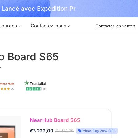
Débloquer
Commander Maintenant !
sources
Contactez-nous
Contacter les ventes
b Board S65
7
NearHub Board S65
€3 299,00
€4 123,75
Prime-Day 20% OFF