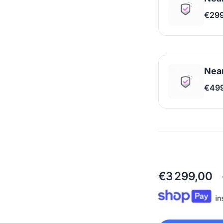
€29
Near
€49
€3 299,00