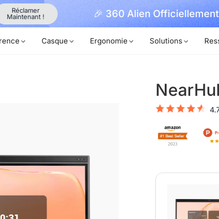
iellement Lancé avec Expédition Prioritaire
rence
Casque
Ergonomie
Solutions
Res
NearHu
4.