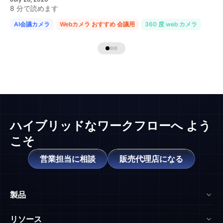
8 分で読めます
AI会議カメラ
Webカメラ おすすめ 会議用
360 度 web カメラ
ハイブリッドなワークフローへ
よう
こそ
営業担当に相談
販売代理店になる
製品
NearHub Board Max
リソース