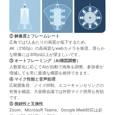
② 解像度とフレームレート
広角では1人あたりの画質が低下するため、
4K（2160p）の
高画質なwebカメラ
を推奨。滑らか
な映像には30fps以上が望ましいです。
③ オートフレーミング（AI構図調整）
人数変化に応じてAIが自動で画角を調整。参加者が
増減しても常に最適な構図を維持できます。
④ マイク性能と音声処理
広範囲集音、ノイズ抑制、エコーキャンセリングの
有無を確認。大規模会議では外部マイク併用も有効
です。
⑤ 接続性と互換性
Zoom、Microsoft Teams、Google Meet対応は必