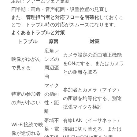
定期：ファームウェア更新
四半期：画角・音声範囲・設置位置の見直し
また、
管理担当者と対応フローを明確化
しておくこ
とで、トラブル時の対応がスムーズになります。
よくあるトラブルと対策
トラブル
原因
対策
広角レ
カメラ設定の歪曲補正機能
映像がゆがん
ンズの
をONにする、またはカメラ
で見える
周辺歪
との距離を取る
曲
マイク
参加者とカメラ（マイク）
特定の参加者
の指向
の距離を均等化する、別途
の声が小さい
性・距
拡張マイクを検討
離
帯域不
有線LAN（イーサネット）
Wi-Fi接続で映
足・電
接続に切り替える、または
像が途切れる