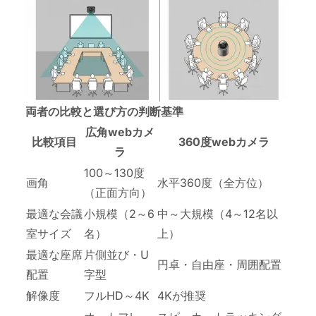
両者の比較と選び方の判断基準
広角webカメ
比較項目
360度webカメラ
ラ
100～130度
画角
水平360度（全方位）
（正面方向）
最適な会議
小規模（2～6
中～大規模（4～12名以
室サイズ
名）
上）
最適な座席
片側並び・U
円卓・自由座・周囲配置
配置
字型
解像度
フルHD～4K
4Kが推奨