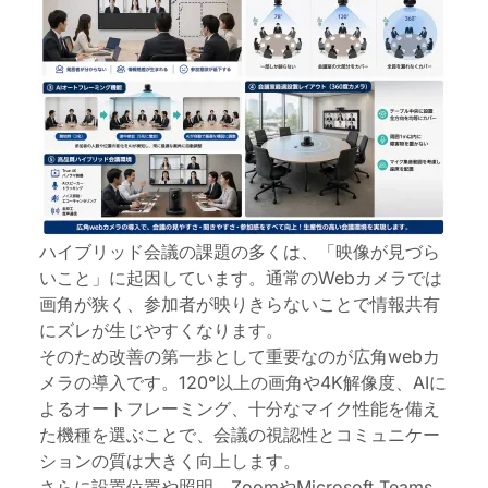
ハイブリッド会議の課題の多くは、「映像が見づら
いこと」に起因しています。通常のWebカメラでは
画角が狭く、参加者が映りきらないことで情報共有
にズレが生じやすくなります。
そのため改善の第一歩として重要なのが広角webカ
メラの導入です。120°以上の画角や4K解像度、AIに
よるオートフレーミング、十分なマイク性能を備え
た機種を選ぶことで、会議の視認性とコミュニケー
ションの質は大きく向上します。
さらに設置位置や照明、ZoomやMicrosoft Teams