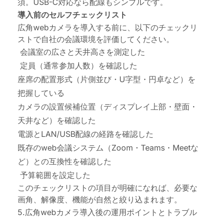
須。USB-C対応なら配線もシンプルです。
導入前のセルフチェックリスト
広角webカメラを導入する前に、以下のチェックリ
ストで自社の会議環境を評価してください。
会議室の広さと天井高さを測定した
定員（通常参加人数）を確認した
座席の配置形式（片側並び・U字型・円卓など）を
把握している
カメラの設置候補位置（ディスプレイ上部・壁面・
天井など）を確認した
電源とLAN/USB配線の経路を確認した
既存のweb会議システム（Zoom・Teams・Meetな
ど）との互換性を確認した
予算範囲を設定した
このチェックリストの項目が明確になれば、必要な
画角、解像度、機能が自然と絞り込まれます。
5.広角webカメラ導入後の運用ポイントとトラブル