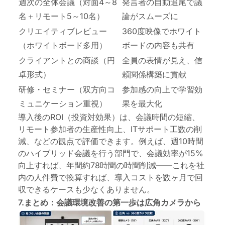
週次の全体会議（対面4～8
発言者の自動追尾で議
名＋リモート5～10名）
論がスムーズに
クリエイティブレビュー
360度映像でホワイト
（ホワイトボード多用）
ボードの内容も共有
クライアントとの商談（円
全員の表情が見え、信
卓形式）
頼関係構築に貢献
研修・セミナー（双方向コ
参加感の向上で学習効
ミュニケーション重視）
果を最大化
導入後のROI（投資対効果）は、会議時間の短縮、
リモート参加者の生産性向上、ITサポート工数の削
減、などの観点で評価できます。例えば、週10時間
のハイブリッド会議を行う部門で、会議効率が15%
向上すれば、年間約78時間の時間削減——これを社
内の人件費で換算すれば、導入コストを数ヶ月で回
収できるケースも少なくありません。
7.まとめ：会議環境改善の第一歩は広角カメラから