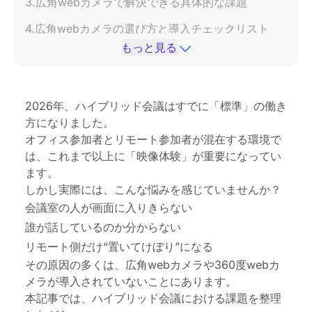
3.広角webカメラで解決できる具体的な課題
4.広角webカメラの選び方と導入チェックリスト
もっと見る
6.おすすめの広角webカメラと最新トレンド
7.まとめ：会議環境改善の第一歩は広角カメラから
2026年、ハイブリッド会議はすでに「標準」の働き
広角webカメラに関するよくある質問（FAQ）
方になりました。
オフィス参加者とリモート参加者が混在する環境で
は、これまで以上に「映像体験」が重要になってい
ます。
しかし実際には、こんな悩みを感じていませんか？
会議室の人が画面に入りきらない
誰が話しているのか分からない
リモート側だけ“置いてけぼり”になる
その原因の多くは、広角webカメラや360度webカ
メラが導入されていないことにあります。
本記事では、ハイブリッド会議における課題を整理