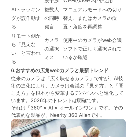
波干渉
Wi-Fiの5GHz帯を使用
AIトラッキン
複数人
マニュアルモードへの切り
グが誤作動す
の同時
替え、またはカメラの位
る
発言
置・角度を再調整
リモート側か
カメラ
使用中のカメラがweb会議
ら「見えな
の選択
ソフトで正しく選択されて
い」と言われ
ミス
いるか確認
る
6.おすすめの広角webカメラと最新トレンド
従来のカメラは「広く映せるカメラ」ですが、AI技
術の進化により、カメラは会議の「見え方」と「聞
こえ方」を根本から変革するデバイスへと進化して
います。2026年のトレンドは明確です。
それは「
360° × AI × オールインワン
」です。その
代表的な製品が、Nearity 360 Alienです。