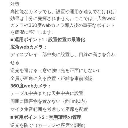
対策
高性能なカメラでも、設置や運用が適切でなければ
効果は十分に発揮されません。ここでは、広角web
カメラや360度webカメラ導入後の重要なポイント
を簡潔に整理します。
■ 運用ポイント1：設置位置の最適化
広角webカメラ：
ディスプレイ上部中央に設置し、目線の高さを合わ
せる
逆光を避ける（窓や強い光を正面にしない）
全員が画角に入る位置・距離を事前確認
360度webカメラ：
テーブル中央または天井中央に設置
周囲に障害物を置かない（約1m以内）
マイク集音範囲を考慮して座席を配置
■ 運用ポイント2：照明環境の管理
逆光を防ぐ（カーテンや座席で調整）