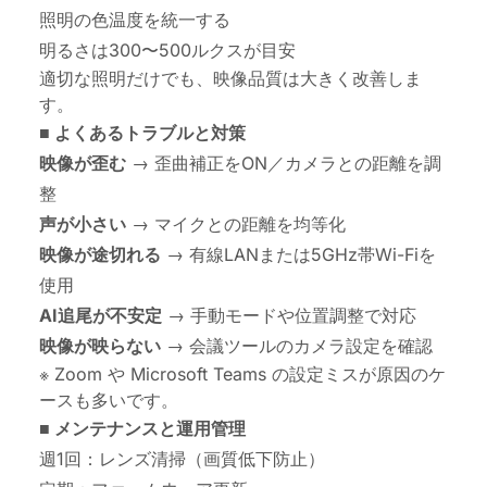
照明の色温度を統一する
明るさは300〜500ルクスが目安
適切な照明だけでも、映像品質は大きく改善しま
す。
■ よくあるトラブルと対策
映像が歪む
→ 歪曲補正をON／カメラとの距離を調
整
声が小さい
→ マイクとの距離を均等化
映像が途切れる
→ 有線LANまたは5GHz帯Wi-Fiを
使用
AI追尾が不安定
→ 手動モードや位置調整で対応
映像が映らない
→ 会議ツールのカメラ設定を確認
※ Zoom や Microsoft Teams の設定ミスが原因のケ
ースも多いです。
■ メンテナンスと運用管理
週1回：レンズ清掃（画質低下防止）