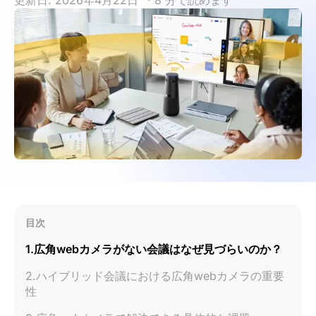
更新日: 2026年4月22日
· 8 分で読めます
目次
1.広角webカメラがない会議はなぜ見づらいのか？
2.ハイブリッド会議における広角webカメラの重要
性