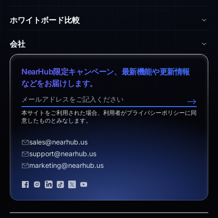
NearHub Board S Pro
ブログ
ホワイトボード比較
NearHub Board S
NearHub アカデミー
vs. Surface Hub 2S
Nearity 360 Alien
会社
ヘルプセンター
vs. Samsung Flip
Nearity 120 Max
弊社について
ダウンロードセンター
NearHub限定キャンペーン、最新機能や更新情報
vs. Vibe Board
アプリ統合
特定商取引法に基づく表記
などをお届けします。
返品ポリシー
vs. Neat Board 65
NearHub Demo
営業担当へのお問い合わせ
-->
免責事項
vs. Android Boards
本サイトをご利用された場合、利用者がプライバシーポリシーに同
サポートへのお問い合わせ
意したものとみなします。
vs. Chromium Boards
お見積り依頼
sales@nearhub.us
vs. Owl Labs Solution
販売代理店になる
support@nearhub.us
marketing@nearhub.us
プライバシーポリシー
ブランド認証