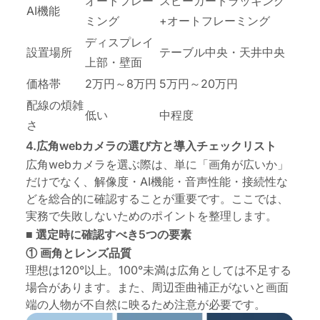
オートフレー
スピーカートラッキング
AI機能
ミング
+オートフレーミング
ディスプレイ
設置場所
テーブル中央・天井中央
上部・壁面
価格帯
2万円～8万円
5万円～20万円
配線の煩雑
低い
中程度
さ
4.広角webカメラの選び方と導入チェックリスト
広角webカメラを選ぶ際は、単に「画角が広いか」
だけでなく、解像度・AI機能・音声性能・接続性な
どを総合的に確認することが重要です。ここでは、
実務で失敗しないためのポイントを整理します。
■ 選定時に確認すべき5つの要素
① 画角とレンズ品質
理想は120°以上。100°未満は広角としては不足する
場合があります。また、周辺歪曲補正がないと画面
端の人物が不自然に映るため注意が必要です。