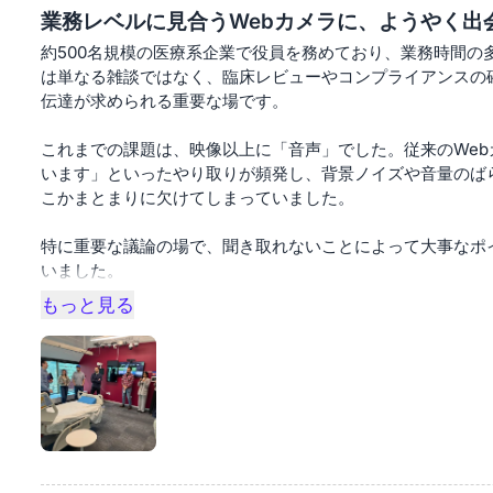
業務レベルに見合うWebカメラに、ようやく出
約500名規模の医療系企業で役員を務めており、業務時間の
は単なる雑談ではなく、臨床レビューやコンプライアンスの
伝達が求められる重要な場です。
これまでの課題は、映像以上に「音声」でした。従来のWe
います」といったやり取りが頻発し、背景ノイズや音量のば
こかまとまりに欠けてしまっていました。
特に重要な議論の場で、聞き取れないことによって大事なポ
いました。
もっと見る
Nearity V30Sを導入して、その状況は一変しました。
最初の会議から違いは明確でした。音声は非常にクリアでバ
自然に聞き取れます。同時に、4K映像も非常に鮮明で自然
が社内からも上がり、久しぶりに落ち着いて集中できる会議
表情や視線、ちょっとした反応までしっかり伝わるため、繊
ケーションが取れます。