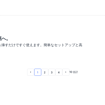
でも、拡張スピーカーを追加するだけで音声カバー範
ま快適に使えるため、環境に応じて機器を切り替えた
した。会議はよりシームレスでプロフェッショナルに
しています。
れません。これまでのような「止まっては確認する」
話へ。
の信頼性は私たちの業務において非常に大きな価値が
Cを挿すだけですぐ使えます。簡単なセットアップと高
10 合計
1
2
3
4
Prev Page
Next Page