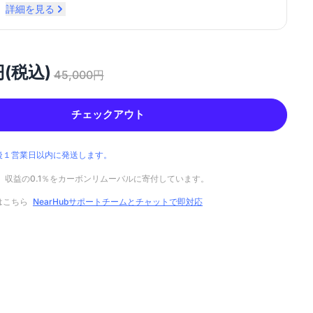
詳細を見る
円(税込)
45,000円
チェックアウト
後１営業日以内に発送します。
では、収益の0.1％をカーボンリムーバルに寄付しています。
はこちら
NearHubサポートチームとチャットで即対応