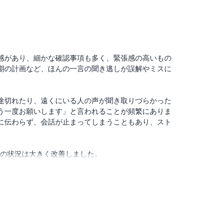
、自然な会話が可能
。
向上
感があり、細かな確認事項も多く、緊張感の高いもの
信頼感のある映像に
期の計画など、ほんの一言の聞き逃しが誤解やミスに
が求められる方にとって、このWebカメラは非常に価
途切れたり、遠くにいる人の声が聞き取りづらかった
う一度お願いします」と言われることが頻繁にありま
に伝わらず、会話が止まってしまうこともあり、スト
、その状況は大きく改善しました。
一に聞こえます。音量のばらつきやこもりもなくな
広めの会議室でも、スピーカーの近くでも遠くでも、