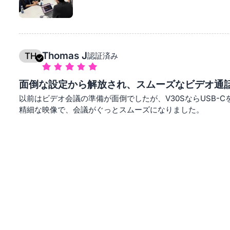
特に印象的だったのは拡張性の高さです。会議室が広い場合
囲がすぐに均一になります。一方で小規模な会議でもそのま
り設定を調整したりする必要がありません。
金融データのやり取りも、これまでになくスムーズになりま
Thomas J
TH
認証済み
なり、特にリモート参加者にとっての参加体験が大きく向上
今では、このシステムなしで重要な会議を行うことは考えら
面倒な設定から解放され、スムーズなビデオ通
会話から、「スムーズに進む生産的な議論」へと変わり、こ
以前はビデオ会議の準備が面倒でしたが、V30SならUSB-
あります。
精細な映像で、会議がぐっとスムーズになりました。