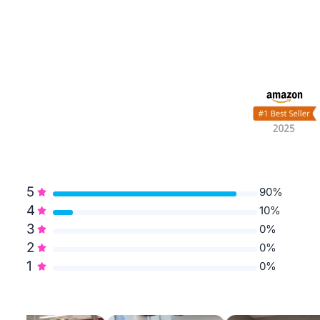
5
90%
4
10%
3
0%
2
0%
1
0%