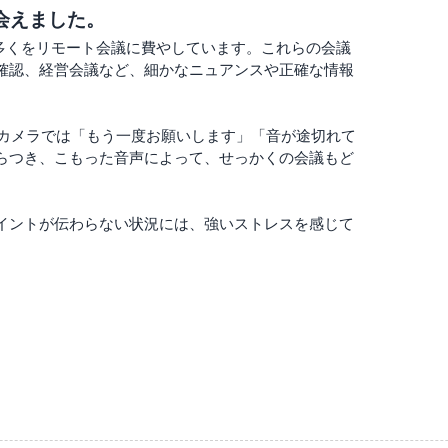
会えました。
多くをリモート会議に費やしています。これらの会議
確認、経営会議など、細かなニュアンスや正確な情報
bカメラでは「もう一度お願いします」「音が途切れて
らつき、こもった音声によって、せっかくの会議もど
イントが伝わらない状況には、強いストレスを感じて
ランスが良く、ノイズに邪魔されることなく、会話が
な印象です。「とてもクリアで見やすい」といった声
環境が戻ってきたと感じました。
細な内容や重要な意思決定の場でも安心してコミュニ