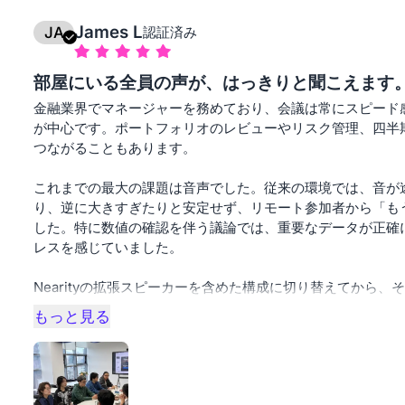
James L
JA
認証済み
特に良いと感じた点：
クリアで安定した音声：聞き返しやノイズのストレスがなく
部屋にいる全員の声が、はっきりと聞こえます
高精細な4K映像：発言者や資料がはっきり見え、会議の質が
金融業界でマネージャーを務めており、会議は常にスピード
プロフェッショナルな印象：特別な設定なしで、落ち着いた
が中心です。ポートフォリオのレビューやリスク管理、四半
簡単なセットアップ：接続してすぐに使用可能
つながることもあります。
信頼性や正確さ、プロフェッショナルなコミュニケーション
これまでの最大の課題は音声でした。従来の環境では、音が
値のある選択だと思います。
り、逆に大きすぎたりと安定せず、リモート参加者から「も
した。特に数値の確認を伴う議論では、重要なデータが正確
レスを感じていました。
Nearityの拡張スピーカーを含めた構成に切り替えてから
もっと見る
音声は常にクリアでバランスが取れており、会議室全体で均
り、重要な数値を聞き返す必要もほとんどなくなりました。
誰の声もはっきりと伝わります。