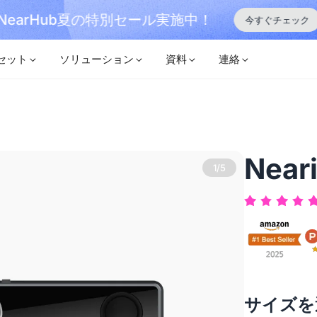
NearHub夏の特別セール実施中！
今すぐチェック
セット
ソリューション
資料
連絡
Near
2/5
サイズを