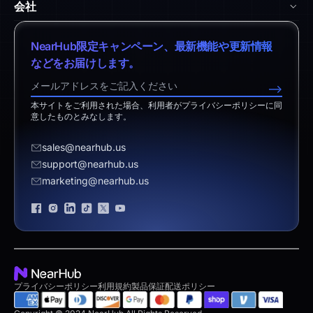
Nearity 360 Alien
会社
ヘルプセンター
vs. Samsung Flip
Nearity 120 Max
弊社について
ダウンロードセンター
NearHub限定キャンペーン、最新機能や更新情報
vs. Vibe Board
アプリ統合
特定商取引法に基づく表記
などをお届けします。
返品ポリシー
vs. Neat Board 65
NearHub Demo
営業担当へのお問い合わせ
-->
免責事項
vs. Android Boards
本サイトをご利用された場合、利用者がプライバシーポリシーに同
サポートへのお問い合わせ
意したものとみなします。
vs. Chromium Boards
お見積り依頼
sales@nearhub.us
vs. Owl Labs Solution
販売代理店になる
support@nearhub.us
marketing@nearhub.us
プライバシーポリシー
ブランド認証
プライバシーポリシー
利用規約
製品保証
配送ポリシー