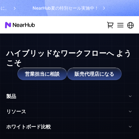
まに。
NearHub夏の特別セール実施中！
ハイブリッドなワークフローへ
よう
こそ
営業担当に相談
販売代理店になる
製品
NearHub Board Max
リソース
NearHub Board S Pro
ブログ
ホワイトボード比較
NearHub Board S
NearHub アカデミー
vs. Surface Hub 2S